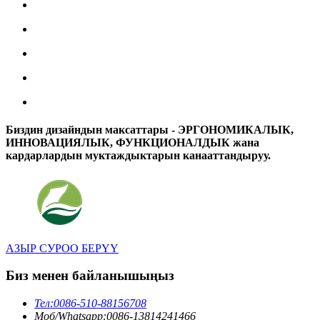
Биздин дизайндын максаттары - ЭРГОНОМИКАЛЫК,
ИННОВАЦИЯЛЫК, ФУНКЦИОНАЛДЫК жана
кардарлардын муктаждыктарын канааттандыруу.
АЗЫР СУРОО БЕРҮҮ
Биз менен байланышыңыз
Тел:
0086-510-88156708
Моб/Whatsapp:
0086-13814241466