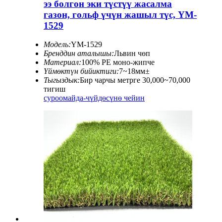
ээ болгон эки түстүү жасалма
газон, гольф үчүн жашыл түс, YM-
1529
Модель:
YM-1529
Бренддин аталышы:
Львин чөп
Материал:
100% PE моно-жипче
Үймөктүн бийиктиги:
7~18мм±
Тыгыздык:
Бир чарчы метрге 30,000~70,000
тигиш
суроо
майда-чүйдөсүнө чейин