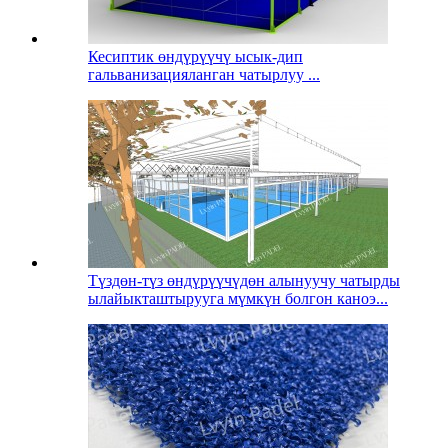
Кесиптик өндүрүүчү ысык-дип
гальванизацияланган чатырлуу ...
Түздөн-түз өндүрүүчүдөн алынуучу чатырды
ылайыкташтырууга мүмкүн болгон каноэ...