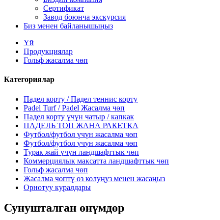
Сертификат
Завод боюнча экскурсия
Биз менен байланышыңыз
Үй
Продукциялар
Гольф жасалма чөп
Категориялар
Падел корту / Падел теннис корту
Padel Turf / Padel Жасалма чөп
Падел корту үчүн чатыр / капкак
ПАДЕЛЬ ТОП ЖАНА РАКЕТКА
Футбол/футбол үчүн жасалма чөп
Футбол/футбол үчүн жасалма чөп
Турак жай үчүн ландшафттык чөп
Коммерциялык максатта ландшафттык чөп
Гольф жасалма чөп
Жасалма чөптү өз колуңуз менен жасаңыз
Орнотуу куралдары
Сунушталган өнүмдөр