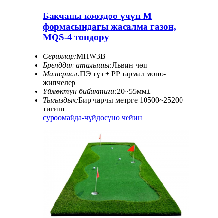
Бакчаны кооздоо үчүн M
формасындагы жасалма газон,
MQS-4 тондору
Сериялар:
MHW3B
Бренддин аталышы:
Львин чөп
Материал:
ПЭ түз + PP тармал моно-
жипчелер
Үймөктүн бийиктиги:
20~55мм±
Тыгыздык:
Бир чарчы метрге 10500~25200
тигиш
суроо
майда-чүйдөсүнө чейин