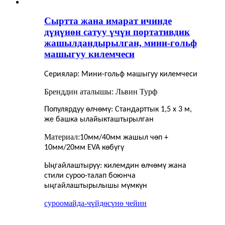
Сыртта жана имарат ичинде
дүңүнөн сатуу үчүн портативдик
жашылдандырылган, мини-гольф
машыгуу килемчеси
:
Сериялар
Мини-гольф машыгуу килемчеси
Бренддин аталышы: Львин Турф
Популярдуу өлчөмү: Стандарттык 1,5 х 3 м,
же башка ылайыкташтырылган
Материал:
10мм/40мм жашыл чөп +
10мм/20мм EVA көбүгү
Ыңгайлаштыруу: килемдин өлчөмү жана
стили суроо-талап боюнча
ыңгайлаштырылышы мүмкүн
суроо
майда-чүйдөсүнө чейин