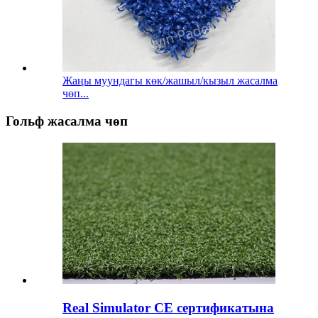
Жаңы муундагы көк/жашыл/кызыл жасалма
чөп...
Гольф жасалма чөп
Real Simulator CE сертификатына