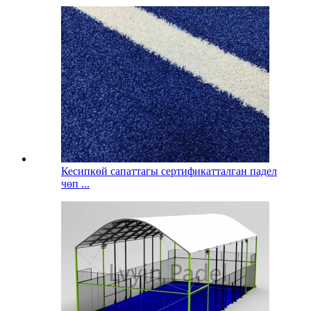
Кесипкөй сапаттагы сертификатталган падел
чөп ...