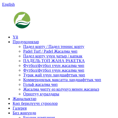
English
Үй
Продукциялар
Падел корту / Падел теннис корту
Padel Turf / Padel Жасалма чөп
Падел корту үчүн чатыр / капкак
ПАДЕЛЬ ТОП ЖАНА РАКЕТКА
Футбол/футбол үчүн жасалма чөп
Футбол/футбол үчүн жасалма чөп
Турак жай үчүн ландшафттык чөп
Коммерциялык максатта ландшафттык чөп
Гольф жасалма чөп
Жасалма чөптү өз колуңуз менен жасаңыз
Орнотуу куралдары
Жаңылыктар
Көп берилүүчү суроолор
Галерея
Биз жөнүндө
Биздин компания