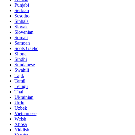
Punjabi
Serbian
Sesotho
Sinhala
Slovak
Slovenian
Somali
Samoan
Scots Gaelic
Shona
Sindhi
Sundanese
Swahili
Tajik
Tamil
Telugu
Thai
Ukrainian
Urdu
Uzbek
Vietnamese
Welsh
Xhosa
Yiddish