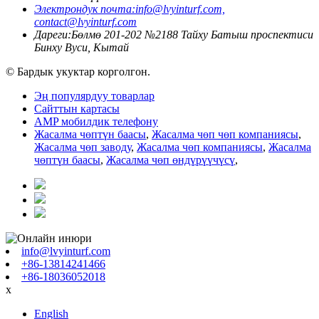
Электрондук почта:
info@lvyinturf.com,
contact@lvyinturf.com
Дареги:
Бөлмө 201-202 №2188 Тайху Батыш проспектиси
Бинху Вуси, Кытай
© Бардык укуктар корголгон.
Эң популярдуу товарлар
Сайттын картасы
AMP мобилдик телефону
Жасалма чөптүн баасы
,
Жасалма чөп чөп компаниясы
,
Жасалма чөп заводу
,
Жасалма чөп компаниясы
,
Жасалма
чөптүн баасы
,
Жасалма чөп өндүрүүчүсү
,
info@lvyinturf.com
+86-13814241466
+86-18036052018
x
English