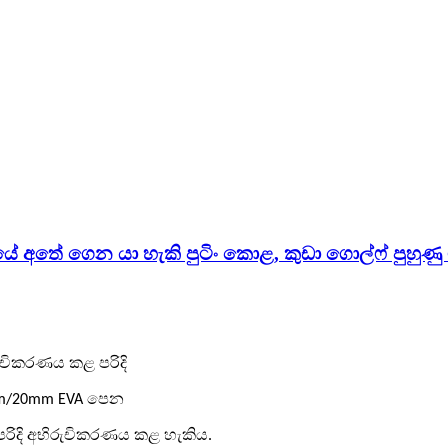
ේ අතේ ගෙන යා හැකි පුටිං කොළ, කුඩා ගොල්ෆ් පුහුණු 
රුචිකරණය කළ පරිදි
m/20mm EVA පෙන
පරිදි අභිරුචිකරණය කළ හැකිය.