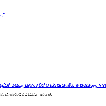
රා...
් පුටින් කොළ සඳහා ද්විත්ව වර්ණ කෘතිම තණකොළ, YM
ත්‍රිමාණ මෝටර් රථ ධාවන පථයකි.