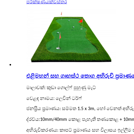
පරීක්ෂණයක්
විස්තර
එළිමහන් සහ ගෘහස්ථ තොග අභිරුචි ප්‍රමාණය
:
මාලාවක්
කුඩා ගොල්ෆ් පුහුණු මැට්
වෙළඳ නාමය: ලෙවින් ටර්ෆ්
ජනප්‍රිය ප්‍රමාණය: සම්මත 1.5 x 3m, හෝ වෙනත් අභි
ද්රව්ය:
10mm/40mm කොළ පැහැති තණකොළ + 10m
අභිරුචිකරණය: කාපට් ප්‍රමාණය සහ විලාසය ඉල්ලීම 