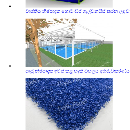
වෘත්තීය නිෂ්පාදක හොට්-ඩිප් ගැල්වනයිස් කරන ලද ව
සෘජු නිෂ්පාදක ඉවත් කළ හැකි වහලය අභිරුචිකරණය