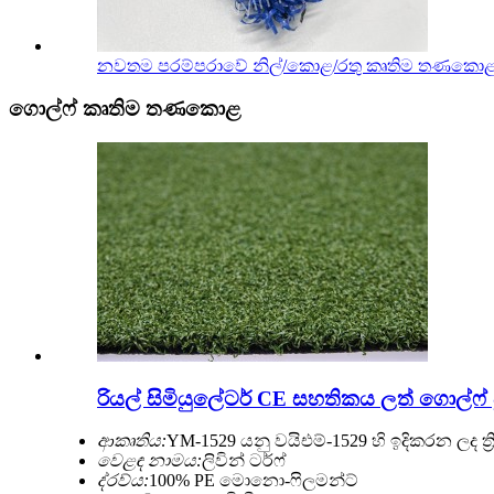
නවතම පරම්පරාවේ නිල්/කොළ/රතු කෘතිම තණකොළ ග්‍
ගොල්ෆ් කෘතිම තණකොළ
රියල් සිමියුලේටර් CE සහතිකය ලත් ගොල්ෆ
ආකෘතිය:
YM-1529 යනු වයිඑම්-1529 හි ඉදිකරන ලද 
වෙළඳ නාමය:
ලිවින් ටර්ෆ්
ද්රව්ය:
100% PE මොනො-ෆිලමන්ට්