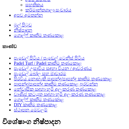
සහතිකය
කර්මාන්තශාලා සංචාරය
අපව අමතන්න
මුල් පිටුව
නිෂ්පාදන
ගොල්ෆ් කෘතිම තණකොළ
කාණ්ඩ
පැඩෙල් පිටිය / පැඩෙල් ටෙනිස් පිටිය
Padel Turf / Padel කෘතිම තණකොළ
පැඩෙල් උසාවිය සඳහා වියන / ආවරණය
පැඩෙල් බෝල සහ ජාවාරම
පිරවිය නොහැකි පාපන්දු/පාපන්දු කෘතිම තණකොළ
පාපන්දු/පාපන්දු කෘතිම තණකොළ පුරවන්න
නේවාසික සඳහා භූමි අලංකරණ තණකොළ
වාණිජ කටයුතු සඳහා භූමි අලංකරණ තණකොළ
ගොල්ෆ් කෘතිම තණකොළ
DIY කෘතිම තණකොළ
ස්ථාපන මෙවලම්
විශේෂාංග නිෂ්පාදන