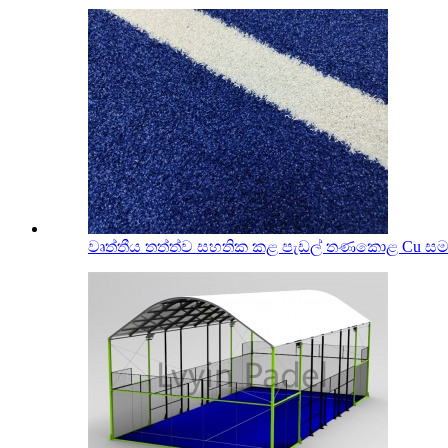
වෘත්තීය තත්ත්ව සහතික කළ පැඩල් තණකොළ Cu සම