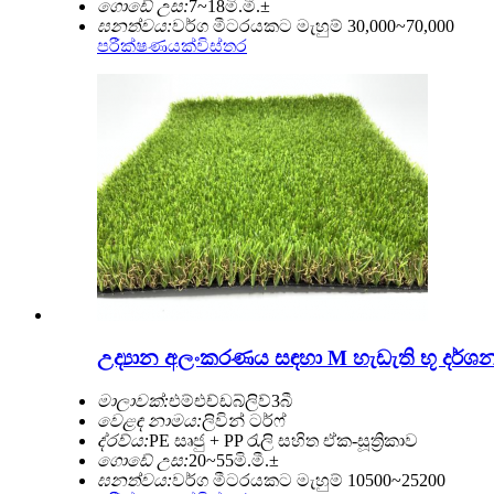
ගොඩේ උස:
7~18මි.මී.±
ඝනත්වය:
වර්ග මීටරයකට මැහුම් 30,000~70,000
පරීක්ෂණයක්
විස්තර
උද්‍යාන අලංකරණය සඳහා M හැඩැති භූ දර
මාලාවක්:
එම්එච්ඩබ්ලිව්3බී
වෙළඳ නාමය:
ලිවින් ටර්ෆ්
ද්රව්ය:
PE සෘජු + PP රැලි සහිත ඒක-සූත්‍රිකාව
ගොඩේ උස:
20~55මි.මී.±
ඝනත්වය:
වර්ග මීටරයකට මැහුම් 10500~25200