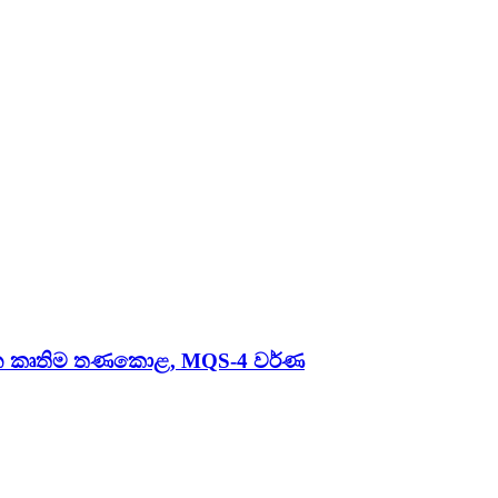
්ශන කෘතිම තණකොළ, MQS-4 වර්ණ