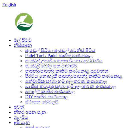
English
මුල් පිටුව
නිෂ්පාදන
පැඩෙල් පිටිය / පැඩෙල් ටෙනිස් පිටිය
Padel Turf / Padel කෘතිම තණකොළ
පැඩෙල් උසාවිය සඳහා වියන / ආවරණය
පැඩෙල් බෝල සහ ජාවාරම
පාපන්දු/පාපන්දු කෘතිම තණකොළ පුරවන්න
පිරවිය නොහැකි පාපන්දු/පාපන්දු කෘතිම තණකොළ
නේවාසික සඳහා භූමි අලංකරණ තණකොළ
වාණිජ කටයුතු සඳහා භූමි අලංකරණ තණකොළ
ගොල්ෆ් කෘතිම තණකොළ
DIY කෘතිම තණකොළ
ස්ථාපන මෙවලම්
පුවත්
නිතර අසන පැන
ගැලරිය
අපි ගැන
අපේ සමාගම