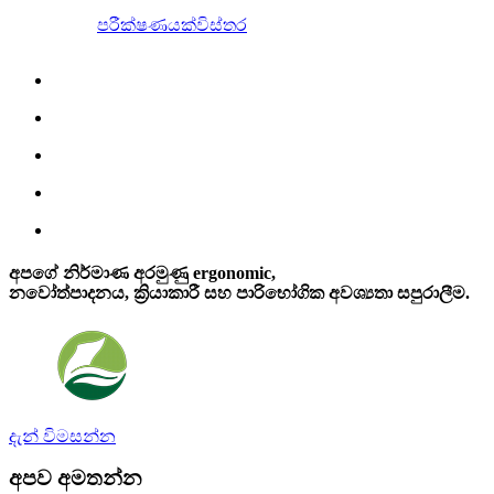
පරීක්ෂණයක්
විස්තර
අපගේ නිර්මාණ අරමුණු ergonomic,
නවෝත්පාදනය, ක්‍රියාකාරී සහ පාරිභෝගික අවශ්‍යතා සපුරාලීම.
දැන් විමසන්න
අපව අමතන්න