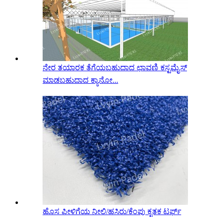
ನೇರ ತಯಾರಕ ತೆಗೆಯಬಹುದಾದ ಛಾವಣಿ ಕಸ್ಟಮೈಸ್
ಮಾಡಬಹುದಾದ ಕ್ಯಾನೋ...
ಹೊಸ ಪೀಳಿಗೆಯ ನೀಲಿ/ಹಸಿರು/ಕೆಂಪು ಕೃತಕ ಟರ್ಫ್