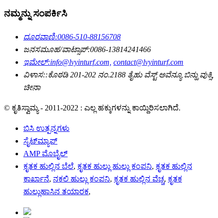
ನಮ್ಮನ್ನು ಸಂಪರ್ಕಿಸಿ
ದೂರವಾಣಿ:
0086-510-88156708
ಜನಸಮೂಹ/ವಾಟ್ಸಾಪ್:
0086-13814241466
ಇಮೇಲ್:
info@lvyinturf.com,
contact@lvyinturf.com
ವಿಳಾಸ::
ಕೊಠಡಿ 201-202 ನಂ.2188 ತೈಹು ವೆಸ್ಟ್ ಅವೆನ್ಯೂ ಬಿನ್ಹು ವುಕ್ಸಿ,
ಚೀನಾ
© ಕೃತಿಸ್ವಾಮ್ಯ - 2011-2022 : ಎಲ್ಲ ಹಕ್ಕುಗಳನ್ನು ಕಾಯ್ದಿರಿಸಲಾಗಿದೆ.
ಬಿಸಿ ಉತ್ಪನ್ನಗಳು
ಸೈಟ್‌ಮ್ಯಾಪ್
AMP ಮೊಬೈಲ್
ಕೃತಕ ಹುಲ್ಲಿನ ಬೆಲೆ
,
ಕೃತಕ ಹುಲ್ಲು ಹುಲ್ಲು ಕಂಪನಿ
,
ಕೃತಕ ಹುಲ್ಲಿನ
ಕಾರ್ಖಾನೆ
,
ನಕಲಿ ಹುಲ್ಲು ಕಂಪನಿ
,
ಕೃತಕ ಹುಲ್ಲಿನ ವೆಚ್ಚ
,
ಕೃತಕ
ಹುಲ್ಲುಹಾಸಿನ ತಯಾರಕ
,