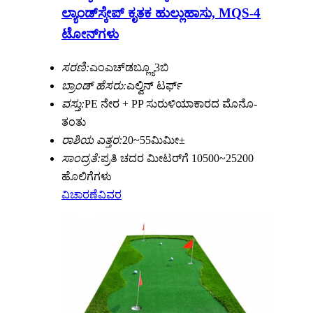
ಲ್ಯಾಂಡ್‌ಸ್ಕೇಪ್ ಕೃತಕ ಹುಲ್ಲುಹಾಸು, MQS-4
ಟೋನ್‌ಗಳು
ಸರಣಿ:
ಎಂಎಚ್‌ಡಬ್ಲ್ಯೂ3ಬಿ
ಬ್ರಾಂಡ್ ಹೆಸರು:
ಎಲ್ವಿನ್ ಟರ್ಫ್
ವಸ್ತು:
PE ನೇರ + PP ಸುರುಳಿಯಾಕಾರದ ಮೊನೊ-
ತಂತು
ರಾಶಿಯ ಎತ್ತರ:
20~55ಮಿಮೀ±
ಸಾಂದ್ರತೆ:
ಪ್ರತಿ ಚದರ ಮೀಟರ್‌ಗೆ 10500~25200
ಹೊಲಿಗೆಗಳು
ವಿಚಾರಣೆ
ವಿವರ