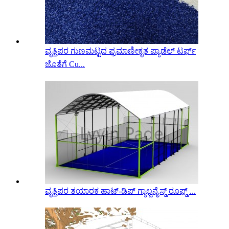
ವೃತ್ತಿಪರ ಗುಣಮಟ್ಟದ ಪ್ರಮಾಣೀಕೃತ ಪ್ಯಾಡೆಲ್ ಟರ್ಫ್
ಜೊತೆಗೆ Cu...
ವೃತ್ತಿಪರ ತಯಾರಕ ಹಾಟ್-ಡಿಪ್ ಗ್ಯಾಲ್ವನೈಸ್ಡ್ ರೂಫ್ಡ್ ...