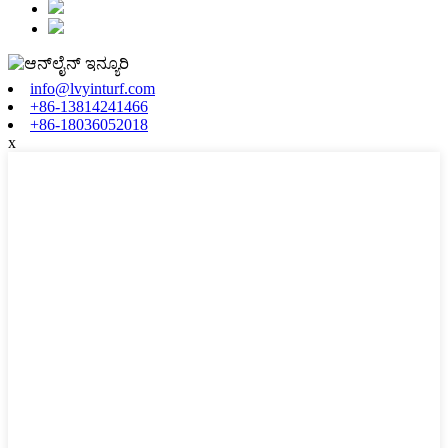
info@lvyinturf.com
+86-13814241466
+86-18036052018
x