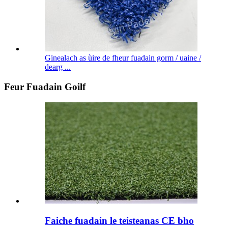
Ginealach as ùire de fheur fuadain gorm / uaine /
dearg ...
Feur Fuadain Goilf
Faiche fuadain le teisteanas CE bho