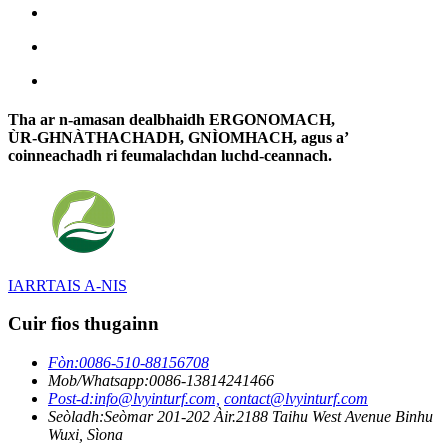
Tha ar n-amasan dealbhaidh ERGONOMACH,
ÙR-GHNÀTHACHADH, GNÌOMHACH, agus a’
coinneachadh ri feumalachdan luchd-ceannach.
IARRTAIS A-NIS
Cuir fios thugainn
Fòn:
0086-510-88156708
Mob/Whatsapp:
0086-13814241466
Post-d:
info@lvyinturf.com,
contact@lvyinturf.com
Seòladh:
Seòmar 201-202 Àir.2188 Taihu West Avenue Binhu
Wuxi, Sìona