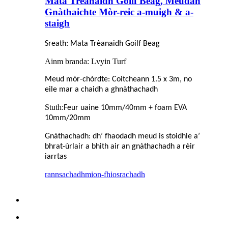
Mata Trèanaidh Goilf Beag, Meudan
Gnàthaichte Mòr-reic a-muigh & a-
staigh
:
Sreath
Mata Trèanaidh Goilf Beag
Ainm branda: Lvyin Turf
Meud mòr-chòrdte: Coitcheann 1.5 x 3m, no
eile mar a chaidh a ghnàthachadh
Stuth:
Feur uaine 10mm/40mm + foam EVA
10mm/20mm
Gnàthachadh: dh’ fhaodadh meud is stoidhle a’
bhrat-ùrlair a bhith air an gnàthachadh a rèir
iarrtas
rannsachadh
mion-fhiosrachadh