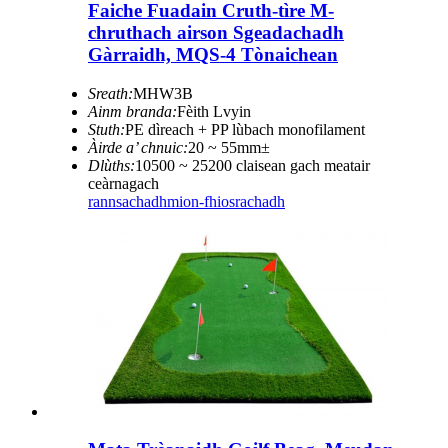
Faiche Fuadain Cruth-tìre M-
chruthach airson Sgeadachadh
Gàrraidh, MQS-4 Tònaichean
Sreath:
MHW3B
Ainm branda:
Fèith Lvyin
Stuth:
PE dìreach + PP lùbach monofilament
Àirde a’ chnuic:
20 ~ 55mm±
Dlùths:
10500 ~ 25200 claisean gach meatair
ceàrnagach
rannsachadh
mion-fhiosrachadh