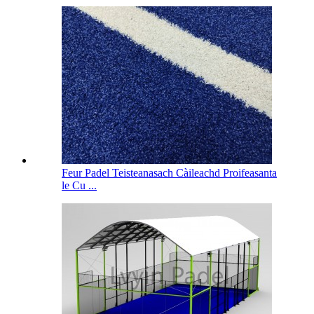
Feur Padel Teisteanasach Càileachd Proifeasanta
le Cu ...