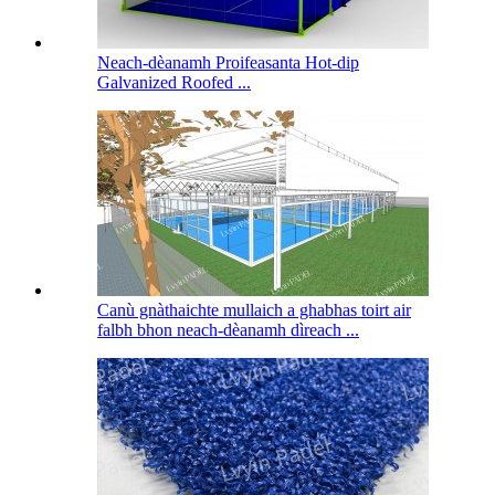
Neach-dèanamh Proifeasanta Hot-dip
Galvanized Roofed ...
Canù gnàthaichte mullaich a ghabhas toirt air
falbh bhon neach-dèanamh dìreach ...