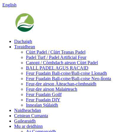
English
Dachaigh
Toraidhean
Cùirt Padel / Cùirt Teanas Padel
Padel Turf / Padel Artificial Feur
Canopi / Còmhdach airson Cùirt Padel
BALL PADEL AGUS RACAID
Feur Fuadain Ball-coise/Ball-coise Lìonadh
Feur Fuadain Ball-coise/Ball-coise Neo-lìonta
Feur-tìre airson Àiteachan-còmhnaidh
Feur-tìre airson Malairteach
Feur Fuadain Goilf
Feur Fuadain DIY
Innealan Stàlaidh
Naidheachdan
Ceistean Cumanta
Gailearaidh
Mu ar deidhinn
Ar Companaidh