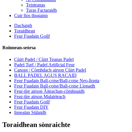
Teisteanas
Turas Factaraidh
Cuir fios thugainn
Dachaigh
Toraidhean
Feur Fuadain Goilf
Roinnean-seòrsa
Cùirt Padel / Cùirt Teanas Padel
Padel Turf / Padel Artificial Feur
Canopi / Còmhdach airson Cùirt Padel
BALL PADEL AGUS RACAID
Feur Fuadain Ball-coise/Ball-coise Neo-lìonta
Feur Fuadain Ball-coise/Ball-coise Lìonadh
Feur-tìre airson Àiteachan-còmhnaidh
Feur-tìre airson Malairteach
Feur Fuadain Goilf
Feur Fuadain DIY
Innealan Stàlaidh
Toraidhean sònraichte