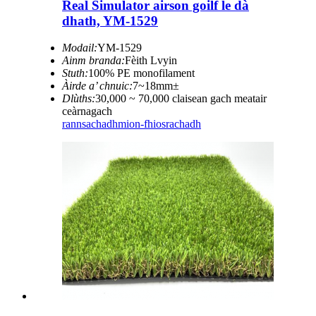
Real Simulator airson goilf le dà
dhath, YM-1529
Modail:
YM-1529
Ainm branda:
Fèith Lvyin
Stuth:
100% PE monofilament
Àirde a’ chnuic:
7~18mm±
Dlùths:
30,000 ~ 70,000 claisean gach meatair
ceàrnagach
rannsachadh
mion-fhiosrachadh