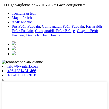
© Dlighe-sgrìobhaidh - 2011-2022: Gach còir glèidhte.
Toraidhean teth
Mapa-làraich
AMP Mobile
Prìs Feòir Fuadain
,
Companaidh Feòir Fuadain
,
Factaraidh
Feòir Fuadain
,
Companaidh Feòir Brèige
,
Cosgais Feòir
Fuadain
,
Dèanadair Feur Fuadain
,
info@lvyinturf.com
+86-13814241466
+86-18036052018
x