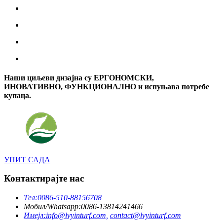
Наши циљеви дизајна су ЕРГОНОМСКИ,
ИНОВАТИВНО, ФУНКЦИОНАЛНО и испуњава потребе
купаца.
УПИТ САДА
Контактирајте нас
Тел:
0086-510-88156708
Мобил/Whatsapp:
0086-13814241466
Имејл:
info@lvyinturf.com,
contact@lvyinturf.com