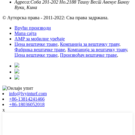
Адреса:
Соба 201-202 Но.2188 Таиху Вест Авенуе Бинху
Вуки, Кина
© Ауторска права - 2011-2022: Сва права задржана.
Врући производи
Мапа сајта
AMP за мобилне уређаје
Цена вештачке траве
,
Компанија за вештачку траву
,
Фабрика вештачке траве
,
Компанија за вештачку траву
,
Цена вештачке траве
,
Произвођач вештачке траве
,
info@lvyinturf.com
+86-13814241466
+86-18036052018
x