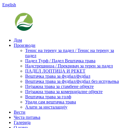
English
Дом
Производи
Тенис на терену за падел / Тенис на терену за
падел
Падел Турф / Падел Вештачка трава
Надстрешница / Прекривач за терен за падел
ПАДЕЛ ЛОПТИЦА И РЕКЕТ
Вештачка трава за фудбал/фудбал
Вештачка трава за фудбал/фудбал без испуњења
Пејзажна трава за стамбене објекте
Пејзажна трава за комерцијалне објекте
Вештачка трава за голф
Уради сам вештачка трава
Алати за инсталацију
Вести
Честа питања
Галерија
О нама