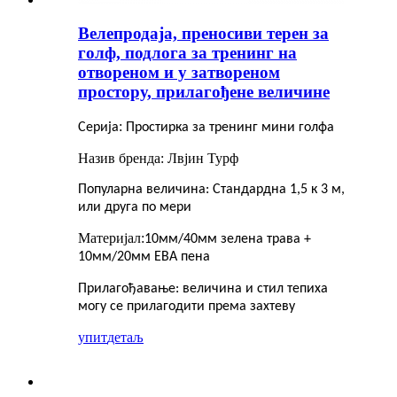
Велепродаја, преносиви терен за
голф, подлога за тренинг на
отвореном и у затвореном
простору, прилагођене величине
:
Серија
Простирка за тренинг мини голфа
Назив бренда: Лвјин Турф
Популарна величина: Стандардна 1,5 к 3 м,
или друга по мери
Материјал:
10мм/40мм зелена трава +
10мм/20мм ЕВА пена
Прилагођавање: величина и стил тепиха
могу се прилагодити према захтеву
упит
детаљ