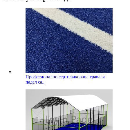
Професионално сертификована трава за
падел са...