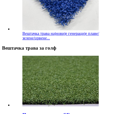
Вештачка трава најновије генерације плаве/
зелене/црвене...
Вештачка трава за голф