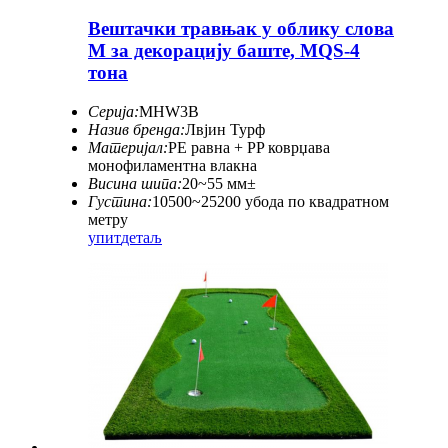
Вештачки травњак у облику слова
М за декорацију баште, MQS-4
тона
Серија:
MHW3B
Назив бренда:
Лвјин Турф
Материјал:
PE равна + PP коврџава
монофиламентна влакна
Висина шипа:
20~55 мм±
Густина:
10500~25200 убода по квадратном
метру
упит
детаљ