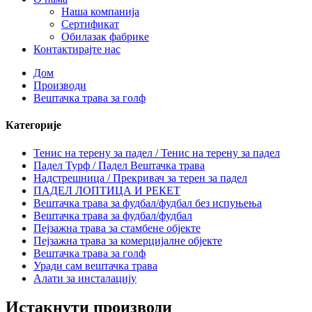
Наша компанија
Сертификат
Обилазак фабрике
Контактирајте нас
Дом
Производи
Вештачка трава за голф
Категорије
Тенис на терену за падел / Тенис на терену за падел
Падел Турф / Падел Вештачка трава
Надстрешница / Прекривач за терен за падел
ПАДЕЛ ЛОПТИЦА И РЕКЕТ
Вештачка трава за фудбал/фудбал без испуњења
Вештачка трава за фудбал/фудбал
Пејзажна трава за стамбене објекте
Пејзажна трава за комерцијалне објекте
Вештачка трава за голф
Уради сам вештачка трава
Алати за инсталацију
Истакнути производи