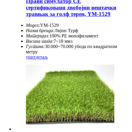
Прави симулатор CE
сертификовани двобојни вештачки
травњак за голф терен, YM-1529
Модел:
YM-1529
Назив бренда:
Лвјин Турф
Материјал:
100% PE монофиламент
Висина шипа:
7~18 мм±
Густина:
30.000~70.000 убода по квадратном
метру
упит
детаљ