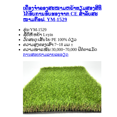
ເຄື່ອງຈຳລອງສະໜາມຫຍ້າທຽມສອງສີທີ່
ໄດ້ຮັບການຮັບຮອງຈາກ CE ສຳລັບສະ
ໜາມກ໊ອຟ, YM-1529
ຮຸ່ນ:
YM-1529
ຊື່ຍີ່ຫໍ້:
ຫຍ້າ Lvyin
ວັດສະດຸ:
ເສັ້ນໄຍ PE 100% ດ່ຽວ
ຄວາມສູງຂອງເສົາ:
7~18 ມມ ±
ຄວາມໜາແໜ້ນ:
30,000~70,000 ຝີຕໍ່ຕາແມັດ
ການສອບຖາມ
ລາຍລະອຽດ