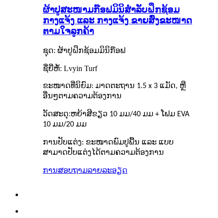
ຜ້າປູສະໜາມກ໊ອຟມິນິສຳລັບຝຶກຊ້ອມ
ກາງແຈ້ງ ແລະ ກາງແຈ້ງ ຂາຍສົ່ງຂະໜາດ
ຕາມໃຈລູກຄ້າ
:
ຊຸດ
ຜ້າປູຝຶກຊ້ອມມິນິກ໊ອຟ
ຊື່ຍີ່ຫໍ້: Lvyin Turf
ຂະໜາດທີ່ນິຍົມ: ມາດຕະຖານ 1.5 x 3 ແມັດ, ຫຼື
ອື່ນໆຕາມຄວາມຕ້ອງການ
ວັດສະດຸ:
ຫຍ້າສີຂຽວ 10 ມມ/40 ມມ + ໂຟມ EVA
10 ມມ/20 ມມ
ການປັບແຕ່ງ: ຂະໜາດພົມປູພື້ນ ແລະ ແບບ
ສາມາດປັບແຕ່ງໄດ້ຕາມຄວາມຕ້ອງການ
ການສອບຖາມ
ລາຍລະອຽດ