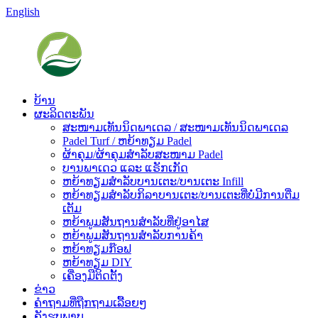
English
ບ້ານ
ຜະລິດຕະພັນ
ສະໜາມເທັນນິດພາເດລ / ສະໜາມເທັນນິດພາເດລ
Padel Turf / ຫຍ້າທຽມ Padel
ຜ້າຄຸມ/ຜ້າຄຸມສຳລັບສະໜາມ Padel
ບານພາເດວ ແລະ ແຣັກເກັດ
ຫຍ້າທຽມສຳລັບບານເຕະ/ບານເຕະ Infill
ຫຍ້າທຽມສຳລັບກິລາບານເຕະ/ບານເຕະທີ່ບໍ່ມີການຕື່ມ
ເຕັມ
ຫຍ້າພູມສັນຖານສຳລັບທີ່ຢູ່ອາໄສ
ຫຍ້າພູມສັນຖານສຳລັບການຄ້າ
ຫຍ້າທຽມກ໊ອຟ
ຫຍ້າທຽມ DIY
ເຄື່ອງມືຕິດຕັ້ງ
ຂ່າວ
ຄຳຖາມທີ່ຖືກຖາມເລື້ອຍໆ
ຄັງຮູບພາບ