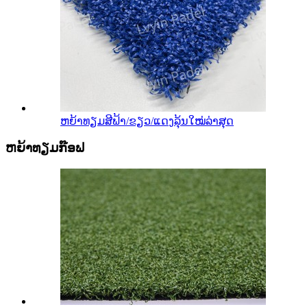
ຫຍ້າທຽມສີຟ້າ/ຂຽວ/ແດງລຸ້ນໃໝ່ລ່າສຸດ
ຫຍ້າທຽມກ໊ອຟ