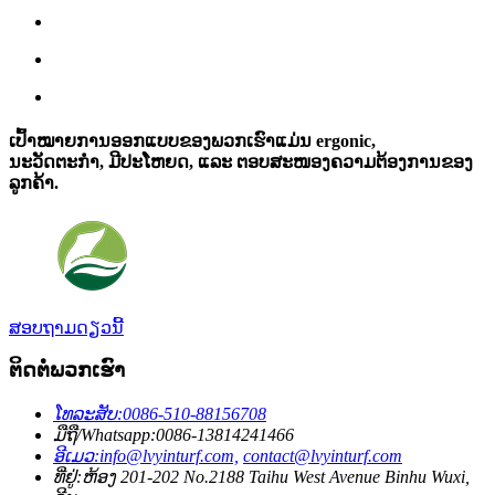
ເປົ້າໝາຍການອອກແບບຂອງພວກເຮົາແມ່ນ ergonic,
ນະວັດຕະກໍາ, ມີປະໂຫຍດ, ແລະ ຕອບສະໜອງຄວາມຕ້ອງການຂອງ
ລູກຄ້າ.
ສອບຖາມດຽວນີ້
ຕິດຕໍ່ພວກເຮົາ
ໂທລະສັບ:
0086-510-88156708
ມືຖື/Whatsapp:
0086-13814241466
ອີເມວ:
info@lvyinturf.com,
contact@lvyinturf.com
ທີ່ຢູ່:
ຫ້ອງ 201-202 No.2188 Taihu West Avenue Binhu Wuxi,