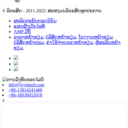
ຈີນ
© ລິຂະສິດ - 2011-2022: ສະຫງວນລິຂະສິດທຸກປະການ.
ຜະລິດຕະພັນຍອດນິຍົມ
ແຜນຜັງເວັບໄຊທ໌
AMP ມືຖື
ລາຄາຫຍ້າທຽມ
,
ບໍລິສັດຫຍ້າທຽມ
,
ໂຮງງານຫຍ້າທຽມ
,
ບໍລິສັດຫຍ້າປອມ
,
ຄ່າໃຊ້ຈ່າຍຂອງຫຍ້າທຽມ
,
ຜູ້ຜະລິດຫຍ້າ
ທຽມ
,
info@lvyinturf.com
+86-13814241466
+86-18036052018
x