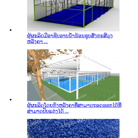
ຜູ້ຜະລິດມືອາຊີບອາບນ້ໍາຮ້ອນຊຸບສັງກະສີມຸງ
ຫລັງຄາ ...
ຜູ້ຜະລິດໂດຍກົງຫລັງຄາທີ່ສາມາດຖອດອອກໄດ້ທີ່
ສາມາດປັບແຕ່ງໄດ້ ...