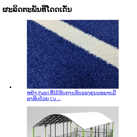
ຜະລິດຕະພັນທີ່ໂດດເດັ່ນ
ຫຍ້າ Padel ທີ່ໄດ້ຮັບການຮັບຮອງຄຸນນະພາບມື
ອາຊີບດ້ວຍ Cu ...