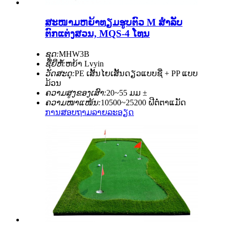
ສະໜາມຫຍ້າທຽມຮູບຕົວ M ສຳລັບ
ຕົກແຕ່ງສວນ, MQS-4 ໂທນ
ຊຸດ:
MHW3B
ຊື່ຍີ່ຫໍ້:
ຫຍ້າ Lvyin
ວັດສະດຸ:
PE ເສັ້ນໄຍເສັ້ນດຽວແບບຊື່ + PP ແບບ
ມ້ວນ
ຄວາມສູງຂອງເສົາ:
20~55 ມມ ±
ຄວາມໜາແໜ້ນ:
10500~25200 ຝີຕໍ່ຕາແມັດ
ການສອບຖາມ
ລາຍລະອຽດ