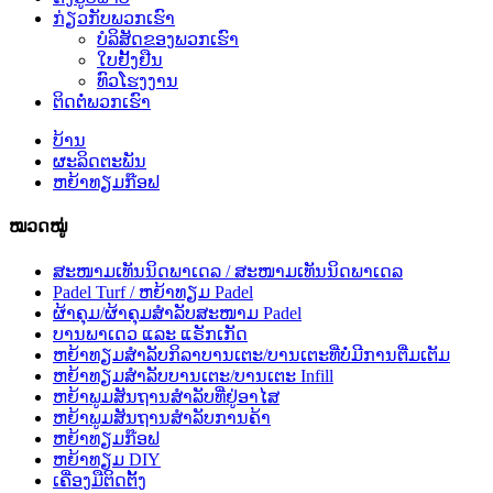
ກ່ຽວກັບພວກເຮົາ
ບໍລິສັດຂອງພວກເຮົາ
ໃບຢັ້ງຢືນ
ທົວໂຮງງານ
ຕິດຕໍ່ພວກເຮົາ
ບ້ານ
ຜະລິດຕະພັນ
ຫຍ້າທຽມກ໊ອຟ
ໝວດໝູ່
ສະໜາມເທັນນິດພາເດລ / ສະໜາມເທັນນິດພາເດລ
Padel Turf / ຫຍ້າທຽມ Padel
ຜ້າຄຸມ/ຜ້າຄຸມສຳລັບສະໜາມ Padel
ບານພາເດວ ແລະ ແຣັກເກັດ
ຫຍ້າທຽມສຳລັບກິລາບານເຕະ/ບານເຕະທີ່ບໍ່ມີການຕື່ມເຕັມ
ຫຍ້າທຽມສຳລັບບານເຕະ/ບານເຕະ Infill
ຫຍ້າພູມສັນຖານສຳລັບທີ່ຢູ່ອາໄສ
ຫຍ້າພູມສັນຖານສຳລັບການຄ້າ
ຫຍ້າທຽມກ໊ອຟ
ຫຍ້າທຽມ DIY
ເຄື່ອງມືຕິດຕັ້ງ