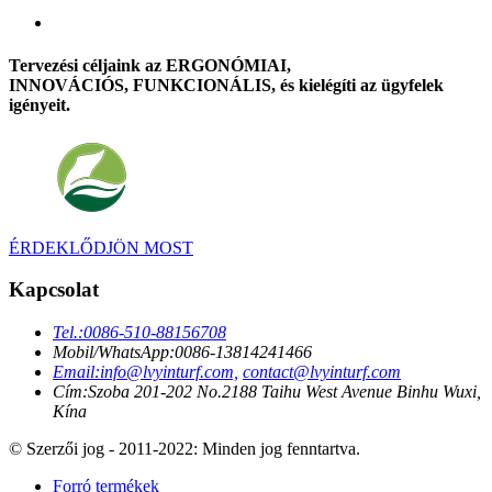
Tervezési céljaink az ERGONÓMIAI,
INNOVÁCIÓS, FUNKCIONÁLIS, és kielégíti az ügyfelek
igényeit.
ÉRDEKLŐDJÖN MOST
Kapcsolat
Tel.:
0086-510-88156708
Mobil/WhatsApp:
0086-13814241466
Email:
info@lvyinturf.com,
contact@lvyinturf.com
Cím:
Szoba 201-202 No.2188 Taihu West Avenue Binhu Wuxi,
Kína
© Szerzői jog - 2011-2022: Minden jog fenntartva.
Forró termékek