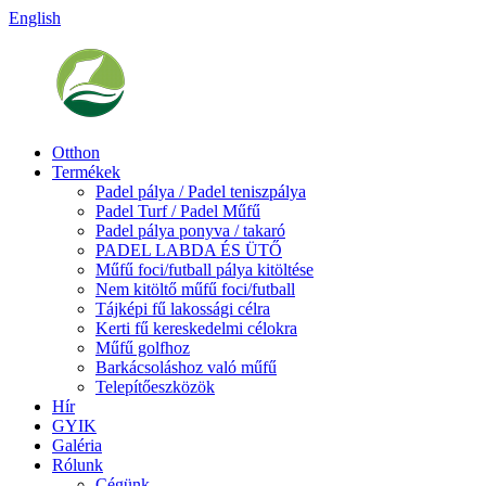
English
Otthon
Termékek
Padel pálya / Padel teniszpálya
Padel Turf / Padel Műfű
Padel pálya ponyva / takaró
PADEL LABDA ÉS ÜTŐ
Műfű foci/futball pálya kitöltése
Nem kitöltő műfű foci/futball
Tájképi fű lakossági célra
Kerti fű kereskedelmi célokra
Műfű golfhoz
Barkácsoláshoz való műfű
Telepítőeszközök
Hír
GYIK
Galéria
Rólunk
Cégünk