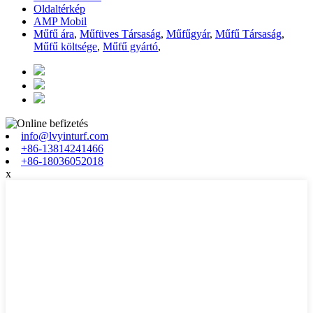
Oldaltérkép
AMP Mobil
Műfű ára
,
Műfüves Társaság
,
Műfűgyár
,
Műfű Társaság
,
Műfű költsége
,
Műfű gyártó
,
info@lvyinturf.com
+86-13814241466
+86-18036052018
x