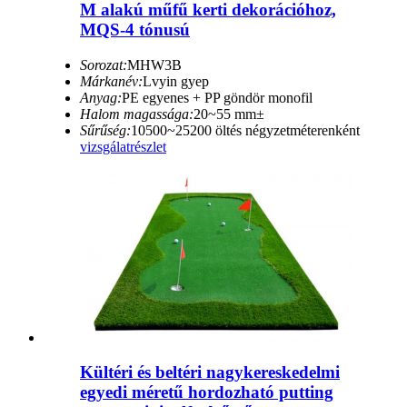
M alakú műfű kerti dekorációhoz,
MQS-4 tónusú
Sorozat:
MHW3B
Márkanév:
Lvyin gyep
Anyag:
PE egyenes + PP göndör monofil
Halom magassága:
20~55 mm±
Sűrűség:
10500~25200 öltés négyzetméterenként
vizsgálat
részlet
Kültéri és beltéri nagykereskedelmi
egyedi méretű hordozható putting