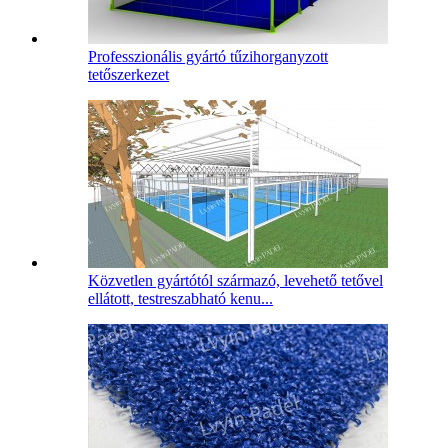
Professzionális gyártó tűzihorganyzott
tetőszerkezet
Közvetlen gyártótól származó, levehető tetővel
ellátott, testreszabható kenu...