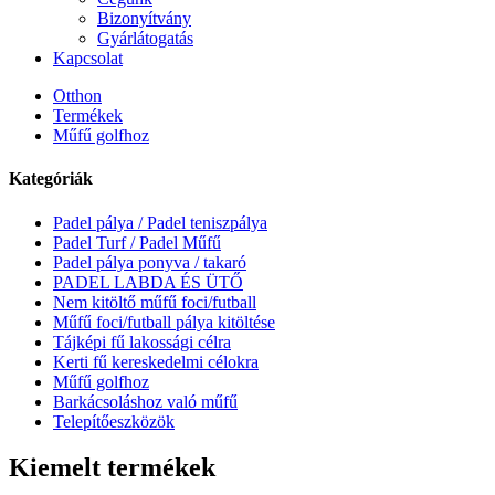
Bizonyítvány
Gyárlátogatás
Kapcsolat
Otthon
Termékek
Műfű golfhoz
Kategóriák
Padel pálya / Padel teniszpálya
Padel Turf / Padel Műfű
Padel pálya ponyva / takaró
PADEL LABDA ÉS ÜTŐ
Nem kitöltő műfű foci/futball
Műfű foci/futball pálya kitöltése
Tájképi fű lakossági célra
Kerti fű kereskedelmi célokra
Műfű golfhoz
Barkácsoláshoz való műfű
Telepítőeszközök
Kiemelt termékek