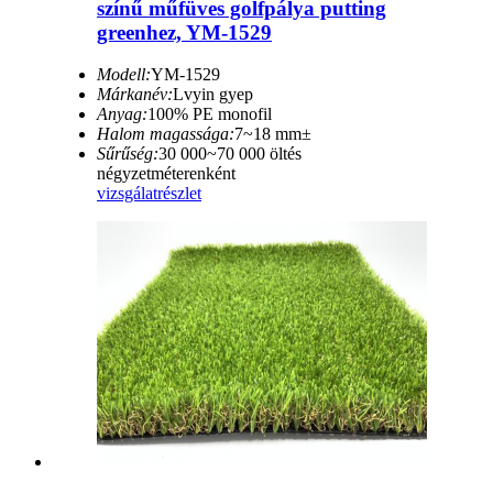
színű műfüves golfpálya putting
greenhez, YM-1529
Modell:
YM-1529
Márkanév:
Lvyin gyep
Anyag:
100% PE monofil
Halom magassága:
7~18 mm±
Sűrűség:
30 000~70 000 öltés
négyzetméterenként
vizsgálat
részlet