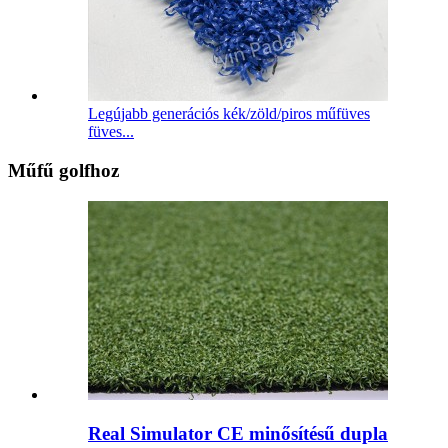
Legújabb generációs kék/zöld/piros műfüves
füves...
Műfű golfhoz
Real Simulator CE minősítésű dupla