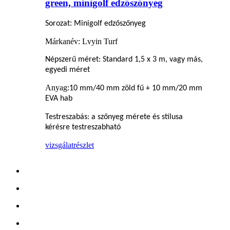
green, minigolf edzőszőnyeg
:
Sorozat
Minigolf edzőszőnyeg
Márkanév: Lvyin Turf
Népszerű méret: Standard 1,5 x 3 m, vagy más,
egyedi méret
Anyag:
10 mm/40 mm zöld fű + 10 mm/20 mm
EVA hab
Testreszabás: a szőnyeg mérete és stílusa
kérésre testreszabható
vizsgálat
részlet