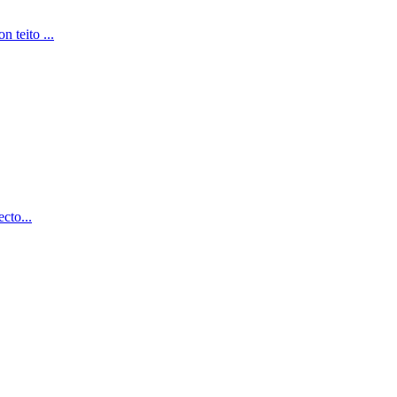
 teito ...
cto...