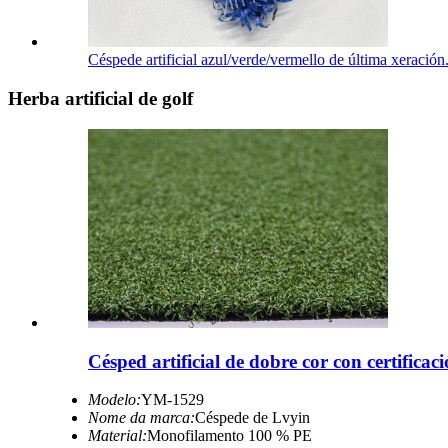
Céspede artificial azul/verde/vermello de última xeración.
Herba artificial de golf
Césped artificial de dobre cor con certific
Modelo:
YM-1529
Nome da marca:
Céspede de Lvyin
Material:
Monofilamento 100 % PE