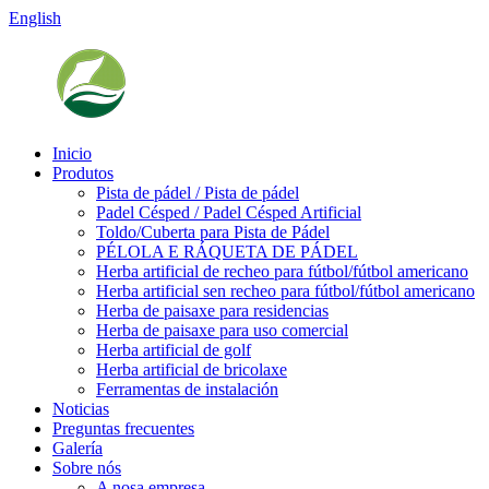
English
Inicio
Produtos
Pista de pádel / Pista de pádel
Padel Césped / Padel Césped Artificial
Toldo/Cuberta para Pista de Pádel
PÉLOLA E RÁQUETA DE PÁDEL
Herba artificial de recheo para fútbol/fútbol americano
Herba artificial sen recheo para fútbol/fútbol americano
Herba de paisaxe para residencias
Herba de paisaxe para uso comercial
Herba artificial de golf
Herba artificial de bricolaxe
Ferramentas de instalación
Noticias
Preguntas frecuentes
Galería
Sobre nós
A nosa empresa