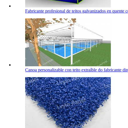
Fabricante profesional de teitos galvanizados en quente con
Canoa personalizable con teito extraíble do fabricante dire