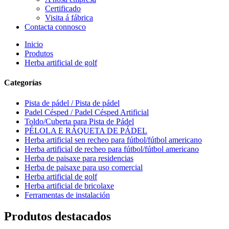
Certificado
Visita á fábrica
Contacta connosco
Inicio
Produtos
Herba artificial de golf
Categorías
Pista de pádel / Pista de pádel
Padel Césped / Padel Césped Artificial
Toldo/Cuberta para Pista de Pádel
PÉLOLA E RÁQUETA DE PÁDEL
Herba artificial sen recheo para fútbol/fútbol americano
Herba artificial de recheo para fútbol/fútbol americano
Herba de paisaxe para residencias
Herba de paisaxe para uso comercial
Herba artificial de golf
Herba artificial de bricolaxe
Ferramentas de instalación
Produtos destacados