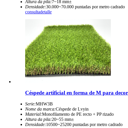
Altura da pila:
7~18 mm±
Densidade:
30.000~70.000 puntadas por metro cadrado
consulta
detalle
Céspede artificial en forma de M para deco
Serie:
MHW3B
Nome da marca:
Céspede de Lvyin
Material:
Monofilamento de PE recto + PP rizado
Altura da pila:
20~55 mm±
Densidade:
10500~25200 puntadas por metro cadrado