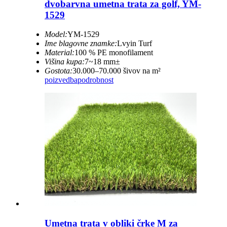
dvobarvna umetna trata za golf, YM-
1529
Model:
YM-1529
Ime blagovne znamke:
Lvyin Turf
Material:
100 % PE monofilament
Višina kupa:
7~18 mm±
Gostota:
30.000–70.000 šivov na m²
poizvedba
podrobnost
Umetna trata v obliki črke M za