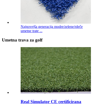
Najnovejša generacija modre/zelene/rdeče
umetne trate ...
Umetna trava za golf
Real Simulator CE certificirana