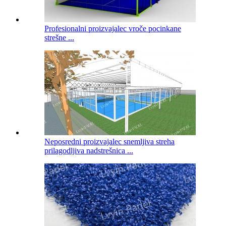
Profesionalni proizvajalec vroče pocinkane
strešne ...
Neposredni proizvajalec snemljiva streha
prilagodljiva nadstrešnica ...