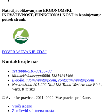
Naši cilji oblikovanja so ERGONOMSKI,
INOVATIVNOST, FUNKCIONALNOST in izpolnjevanje
potreb strank.
POVPRAŠEVANJE ZDAJ
Kontaktirajte nas
Tel.:
0086-510-88156708
Mobitel/Whatsapp:
0086-13814241466
E-pošta:
info@lvyinturf.com,
contact@lvyinturf.com
Naslov:
Soba 201-202 No.2188 Taihu West Avenue Binhu
Wuxi, Kitajska
© Avtorske pravice - 2011–2022: Vse pravice pridržane.
Vroči izdelki
Zemljevid spletnega mesta