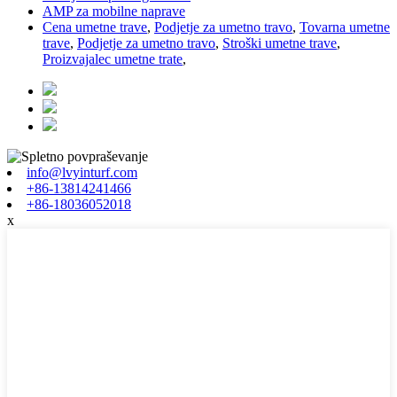
AMP za mobilne naprave
Cena umetne trave
,
Podjetje za umetno travo
,
Tovarna umetne
trave
,
Podjetje za umetno travo
,
Stroški umetne trave
,
Proizvajalec umetne trate
,
info@lvyinturf.com
+86-13814241466
+86-18036052018
x