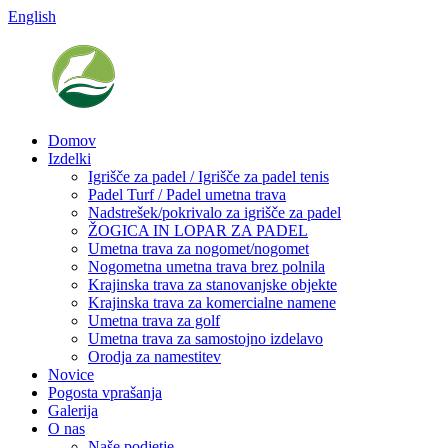
English
Domov
Izdelki
Igrišče za padel / Igrišče za padel tenis
Padel Turf / Padel umetna trava
Nadstrešek/pokrivalo za igrišče za padel
ŽOGICA IN LOPAR ZA PADEL
Umetna trava za nogomet/nogomet
Nogometna umetna trava brez polnila
Krajinska trava za stanovanjske objekte
Krajinska trava za komercialne namene
Umetna trava za golf
Umetna trava za samostojno izdelavo
Orodja za namestitev
Novice
Pogosta vprašanja
Galerija
O nas
Naše podjetje