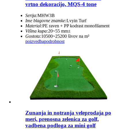
vrtno dekoracijo, MQS-4 tone
Serija:
MHW3B
Ime blagovne znamke:
Lvyin Turf
Material:
PE raven + PP kodrast monofilament
Višina kupa:
20~55 mm±
Gostota:
10500~25200 šivov na m²
poizvedba
podrobnost
Zunanja in notranja veleprodaja po
meri, prenosna zelenica za golf,
vadbena podloga za mini golf