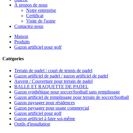
À propos de nous
Notre entreprise
Certificat
Visite de l'usine
Contactez-nous
Maison
Produits
Gazon artificiel pour golf
Catégories
Terrain de padel / court de tennis de padel
Gazon artificiel de padel / gazon artificiel de padel
Auvent / Couverture pour terrain de padel
BALLE ET RAQUETTE DE PADEL
Gazon synthétique pour soccer/football sans remplissage
Gazon artificiel de remplissage pour terrain de soccer/football
Gazon paysager pour résidences
Gazon paysager pour usage commercial
Gazon artificiel pour golf
Gazon artificiel à faire soi-même
Outils d'installation