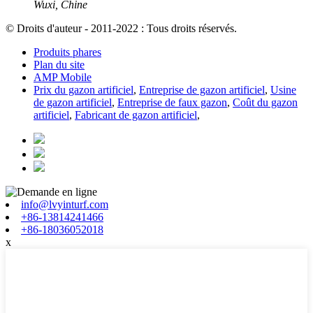
Wuxi, Chine
© Droits d'auteur - 2011-2022 : Tous droits réservés.
Produits phares
Plan du site
AMP Mobile
Prix ​​du gazon artificiel
,
Entreprise de gazon artificiel
,
Usine
de gazon artificiel
,
Entreprise de faux gazon
,
Coût du gazon
artificiel
,
Fabricant de gazon artificiel
,
info@lvyinturf.com
+86-13814241466
+86-18036052018
x