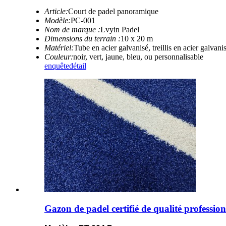
Article:
Court de padel panoramique
Modèle:
PC-001
Nom de marque :
Lvyin Padel
Dimensions du terrain :
10 x 20 m
Matériel:
Tube en acier galvanisé, treillis en acier galvan
Couleur:
noir, vert, jaune, bleu, ou personnalisable
enquête
détail
Gazon de padel certifié de qualité professio