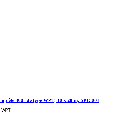
omplète 360° de type WPT, 10 x 20 m, SPC-001
pe WPT