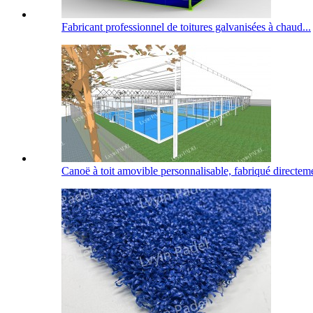
Fabricant professionnel de toitures galvanisées à chaud...
Canoë à toit amovible personnalisable, fabriqué directemen