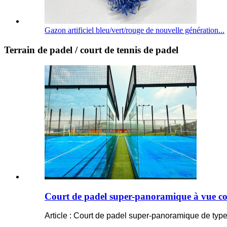
Gazon artificiel bleu/vert/rouge de nouvelle génération...
Terrain de padel / court de tennis de padel
Court de padel super-panoramique à vue c
Article : Court de padel super-panoramique de ty