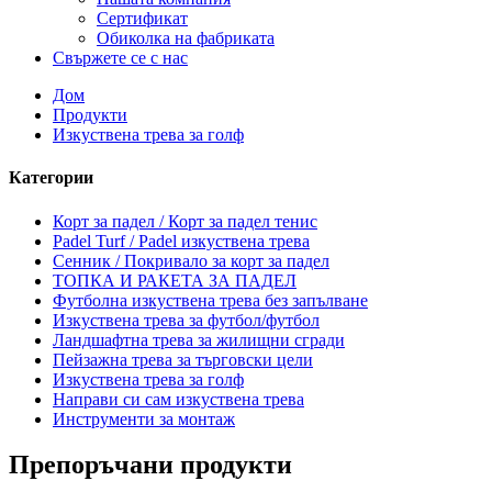
Сертификат
Обиколка на фабриката
Свържете се с нас
Дом
Продукти
Изкуствена трева за голф
Категории
Корт за падел / Корт за падел тенис
Padel Turf / Padel изкуствена трева
Сенник / Покривало за корт за падел
ТОПКА И РАКЕТА ЗА ПАДЕЛ
Футболна изкуствена трева без запълване
Изкуствена трева за футбол/футбол
Ландшафтна трева за жилищни сгради
Пейзажна трева за търговски цели
Изкуствена трева за голф
Направи си сам изкуствена трева
Инструменти за монтаж
Препоръчани продукти