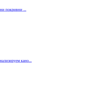
и покривни ...
нализируем кано...