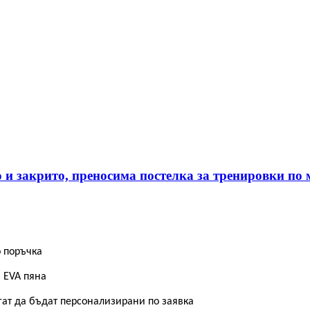
 и закрито, преносима постелка за тренировки по
о поръчка
 EVA пяна
гат да бъдат персонализирани по заявка