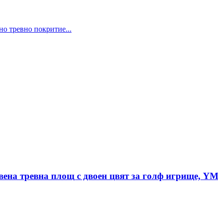
но тревно покритие...
вена тревна площ с двоен цвят за голф игрище, Y