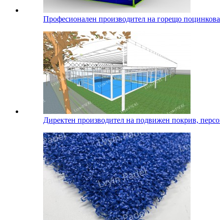
Професионален производител на горещо поцинкован
Директен производител на подвижен покрив, персо