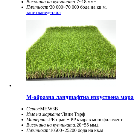
Височина на купчината:
7~18 мм±
Плътност:
30 000~70 000 бода на кв.м.
запитване
детайл
М-образна ландшафтна изкуствена морав
Серия:
MHW3B
Име на марката:
Лвин Търф
Материал:
PE прав + PP къдрав монофиламент
Височина на купчината:
20~55 мм±
Плътност:
10500~25200 бода на кв.м