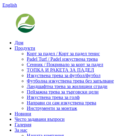
English
Дом
Продукти
Корт за падел / Корт за падел тенис
Padel Turf / Padel изкуствена трева
Сенник / Покривало за корт за падел
ТОПКА И РАКЕТА ЗА ПАДЕЛ
Изкуствена трева за футбол/футбол
Футболна изкуствена трева без запълване
Ландшафтна трева за жилищни сгради
Пейзажна трева за търговски цели
Изкуствена трева за голф
Направи си сам изкуствена трева
Инструменти за монтаж
Новини
Често задавани въпроси
Галерия
За нас
Нашата компания