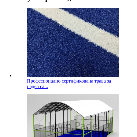
Професионално сертификована трава за
падел са...