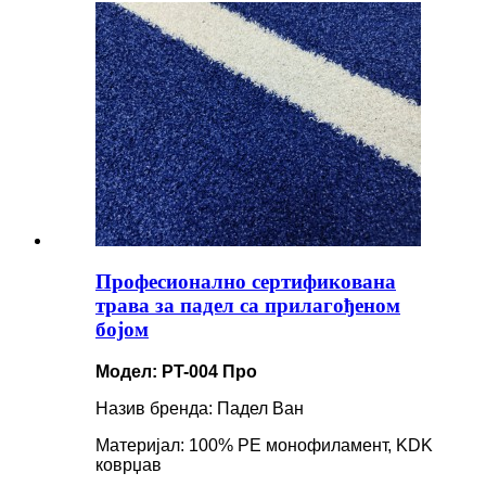
Професионално сертификована
трава за падел са прилагођеном
бојом
Модел: PT-004 Про
Назив бренда: Падел Ван
Материјал: 100% PE монофиламент, KDK
коврџав