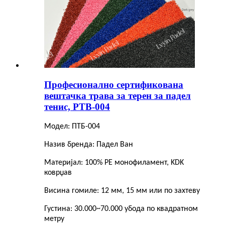
Професионално сертификована
вештачка трава за терен за падел
тенис, PTB-004
Модел: ПТБ-004
Назив бренда: Падел Ван
Материјал: 100% PE монофиламент, KDK
коврџав
Висина гомиле: 12 мм, 15 мм или по захтеву
Густина: 30.000~70.000 убода по квадратном
метру