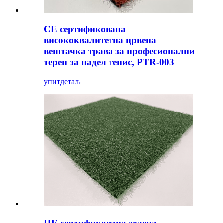
CE сертификована
висококвалитетна црвена
вештачка трава за професионални
терен за падел тенис, PTR-003
упит
детаљ
ЦЕ сертификована зелена