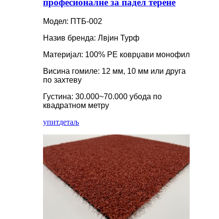
професионалне за падел терене
Модел: ПТБ-002
Назив бренда: Лвјин Турф
Материјал: 100% PE коврџави монофил
Висина гомиле: 12 мм, 10 мм или друга
по захтеву
Густина: 30.000~70.000 убода по
квадратном метру
упит
детаљ