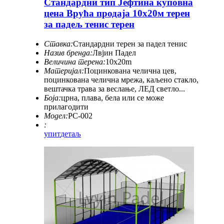
Стандардни тип Јефтина куповна
цена Врућа продаја 10x20м терен
за падељ тенис терен
Ставка:
Стандардни терен за падел тенис
Назив бренда:
Лвјин Падел
Величина терена:
10x20m
Материјал:
Поцинкована челична цев,
поцинкована челична мрежа, каљено стакло,
вештачка трава за веслање, ЛЕД светло...
Боја:
црна, плава, бела или се може
прилагодити
Модел:
PC-002
:
упит
детаљ