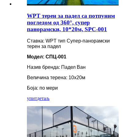
WPT терен за падел са потпуним
погледом од 360°, супер
панорамски, 10*20м, SPC-001
Ставка: WPT тип Супер-панорамски
терен за падел
Модел: СПЦ-001
Назив бренда: Падел Ван
Величина терена: 10x20м
Боја: по мери
упит
детаљ