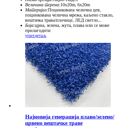
Величина терена:
10x20m, 6x20m
Материјал:
Поцинкована челична цев,
поцинкована челична мрежа, каљено стакло,
вештачка трава/плочице, ЛЕД светло...
Боја:
црна, зелена, жута, плава или се може
прилагодити
упит
детаљ
Најновија генерација плаво/зелено/
црвено вештачке траве