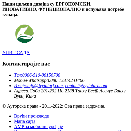
Наши циљеви дизајна су ЕРГОНОМСКИ,
ИНОВАТИВНО, ФУНКЦИОНАЛНО и испуњава потребе
купаца.
УПИТ САДА
Контактирајте нас
Тел:
0086-510-88156708
Мобил/Whatsapp:
0086-13814241466
Имејл:
info@lvyinturf.com,
contact@lvyinturf.com
Адреса:
Соба 201-202 Но.2188 Таиху Вест Авенуе Бинху
Вуки, Кина
© Ауторска права - 2011-2022: Сва права задржана.
Врући производи
Мапа сајта
AMP за мобилне уређаје