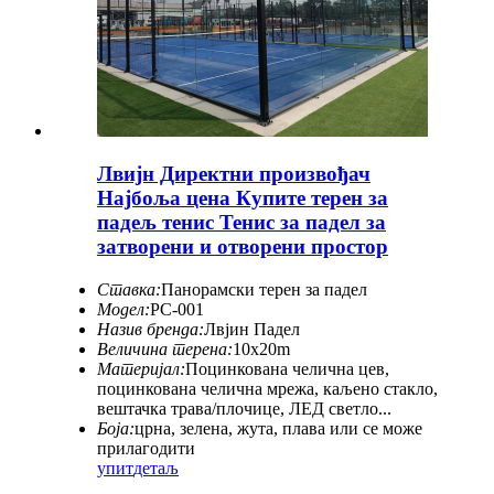
Лвијн Директни произвођач
Најбоља цена Купите терен за
падељ тенис Тенис за падел за
затворени и отворени простор
Ставка:
Панорамски терен за падел
Модел:
PC-001
Назив бренда:
Лвјин Падел
Величина терена:
10x20m
Материјал:
Поцинкована челична цев,
поцинкована челична мрежа, каљено стакло,
вештачка трава/плочице, ЛЕД светло...
Боја:
црна, зелена, жута, плава или се може
прилагодити
упит
детаљ