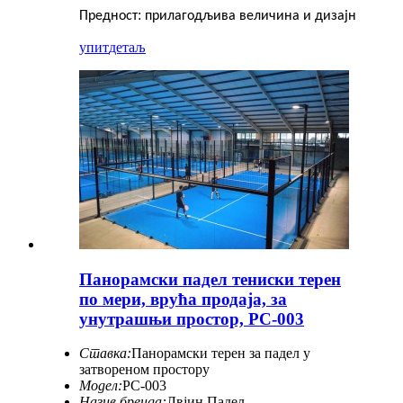
:
Предност
прилагодљива величина и дизајн
упит
детаљ
Панорамски падел тениски терен
по мери, врућа продаја, за
унутрашњи простор, PC-003
Ставка:
Панорамски терен за падел у
затвореном простору
Модел:
PC-003
Назив бренда:
Лвјин Падел