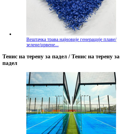
Вештачка трава најновије генерације плаве/
зелене/црвене...
Тенис на терену за падел / Тенис на терену за
падел