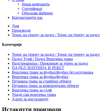
Наша компанија
Сертификат
Обилазак фабрике
Контактирајте нас
Дом
Производи
Тенис на терену за падел / Тенис на терену за падел
Категорије
Тенис на терену за падел / Тенис на терену за падел
Падел Турф / Падел Вештачка трава
Надстрешница / Прекривач за терен за падел
ПАДЕЛ ЛОПТИЦА И РЕКЕТ
Вештачка трава за фудбал/фудбал без испуњења
Вештачка трава за фудбал/фудбал
Пејзажна трава за стамбене објекте
Пејзажна трава за комерцијалне објекте
Вештачка трава за голф
Уради сам вештачка трава
Алати за инсталацију
Истакнути производи