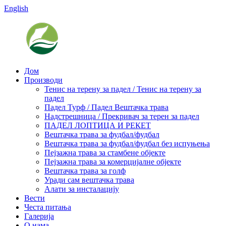
English
Дом
Производи
Тенис на терену за падел / Тенис на терену за
падел
Падел Турф / Падел Вештачка трава
Надстрешница / Прекривач за терен за падел
ПАДЕЛ ЛОПТИЦА И РЕКЕТ
Вештачка трава за фудбал/фудбал
Вештачка трава за фудбал/фудбал без испуњења
Пејзажна трава за стамбене објекте
Пејзажна трава за комерцијалне објекте
Вештачка трава за голф
Уради сам вештачка трава
Алати за инсталацију
Вести
Честа питања
Галерија
О нама