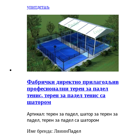
упит
детаљ
Фабрички директно прилагодљив
професионални терен за падел
тенис, терен за падел тенис са
шатором
Артикал: терен за падел, шатор за терен за
падел, терен за падел са шатором
Име бренда: Лвиин
Падел