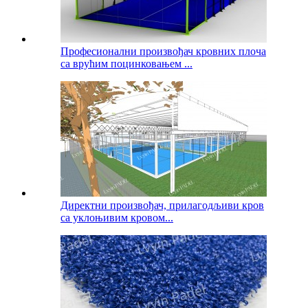
Професионални произвођач кровних плоча
са врућим поцинковањем ...
Директни произвођач, прилагодљиви кров
са уклоњивим кровом...