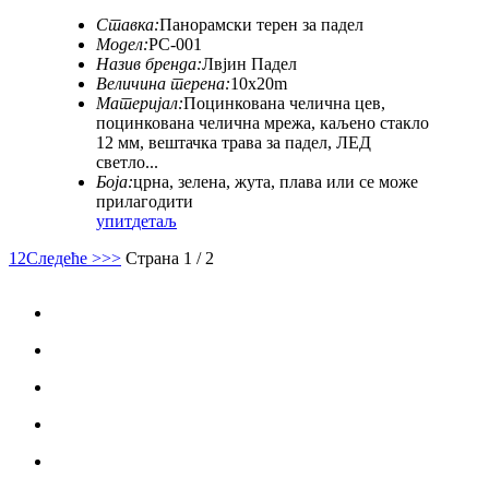
Ставка:
Панорамски терен за падел
Модел:
PC-001
Назив бренда:
Лвјин Падел
Величина терена:
10x20m
Материјал:
Поцинкована челична цев,
поцинкована челична мрежа, каљено стакло
12 мм, вештачка трава за падел, ЛЕД
светло...
Боја:
црна, зелена, жута, плава или се може
прилагодити
упит
детаљ
1
2
Следеће >
>>
Страна 1 / 2