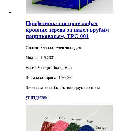
Професионални произвођач
кровних терена за падел врућим
поцинковањем, TPC-001
Ставка: Кровни терен за падел
Модел: TPC-001
Назив бренда: Падел Ван
Величина терена: 10x20м
Висина стране: 6м, 7м или друга по мери
упит
детаљ