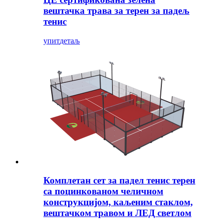
вештачка трава за терен за падељ
тенис
упит
детаљ
Комплетан сет за падел тенис терен
са поцинкованом челичном
конструкцијом, каљеним стаклом,
вештачком травом и ЛЕД светлом