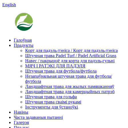
English
Галоўная
Прадукты
Корт для падэль-тэніса / Корт для падэль-тэніса
Штучная трава Padel Turf / Padel Artificial Grass
Навес / пакрыццё для корта для падэль-гульні
МЯЧ І РАТЭКІ ​​ДЛЯ ПАДЭЛЯ
Штучная трава для футбола/футбола
Незапаўняльная штучная трава для футбола/
футбола
Ландшафтная трава для жылых памяшканняў
Ландшафтная трава для камерцыйных патрэб
Штучная трава для гольфа
Штучная трава сваімі рукамі
Інструменты для ўстаноўкі
Навіны
Часта задаваныя пытанні
Галерэя
Пра нас