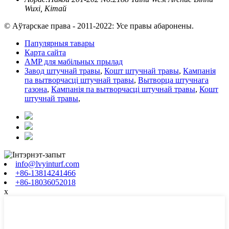
Wuxi, Кітай
© Аўтарскае права - 2011-2022: Усе правы абаронены.
Папулярныя тавары
Карта сайта
AMP для мабільных прылад
Завод штучнай травы
,
Кошт штучнай травы
,
Кампанія
па вытворчасці штучнай травы
,
Вытворца штучнага
газона
,
Кампанія па вытворчасці штучнай травы
,
Кошт
штучнай травы
,
info@lvyinturf.com
+86-13814241466
+86-18036052018
x