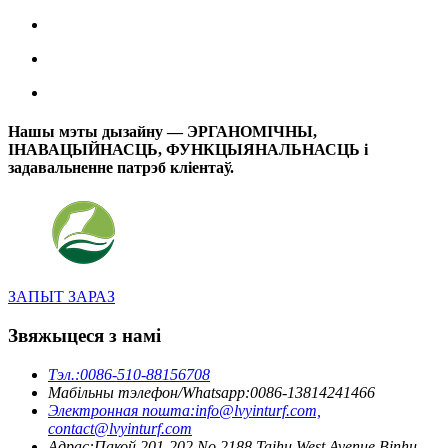
Нашы мэты дызайну — ЭРГАНОМІЧНЫ,
ІНАВАЦЫЙНАСЦЬ, ФУНКЦЫЯНАЛЬНАСЦЬ і
задавальненне патрэб кліентаў.
ЗАПЫТ ЗАРАЗ
Звяжыцеся з намі
Тэл.:
0086-510-88156708
Мабільны тэлефон/Whatsapp:
0086-13814241466
Электронная пошта:
info@lvyinturf.com,
contact@lvyinturf.com
Адрас:
Пакой 201-202 No.2188 Taihu West Avenue Binhu