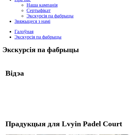
Наша кампанія
Сертыфікат
Экскурсія па фабрыцы
Звяжыцеся з намі
Галоўная
Экскурсія па фабрыцы
Экскурсія па фабрыцы
Відэа
Прадукцыя для Lvyin Padel Court