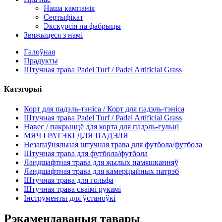
Наша кампанія
Сертыфікат
Экскурсія па фабрыцы
Звяжыцеся з намі
Галоўная
Прадукты
Штучная трава Padel Turf / Padel Artificial Grass
Катэгорыі
Корт для падэль-тэніса / Корт для падэль-тэніса
Штучная трава Padel Turf / Padel Artificial Grass
Навес / пакрыццё для корта для падэль-гульні
МЯЧ І РАТЭКІ ​​ДЛЯ ПАДЭЛЯ
Незапаўняльная штучная трава для футбола/футбола
Штучная трава для футбола/футбола
Ландшафтная трава для жылых памяшканняў
Ландшафтная трава для камерцыйных патрэб
Штучная трава для гольфа
Штучная трава сваімі рукамі
Інструменты для ўстаноўкі
Рэкамендаваныя тавары