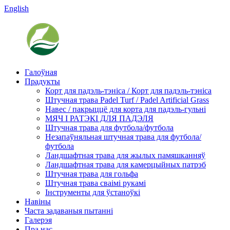
English
Галоўная
Прадукты
Корт для падэль-тэніса / Корт для падэль-тэніса
Штучная трава Padel Turf / Padel Artificial Grass
Навес / пакрыццё для корта для падэль-гульні
МЯЧ І РАТЭКІ ​​ДЛЯ ПАДЭЛЯ
Штучная трава для футбола/футбола
Незапаўняльная штучная трава для футбола/
футбола
Ландшафтная трава для жылых памяшканняў
Ландшафтная трава для камерцыйных патрэб
Штучная трава для гольфа
Штучная трава сваімі рукамі
Інструменты для ўстаноўкі
Навіны
Часта задаваныя пытанні
Галерэя
Пра нас