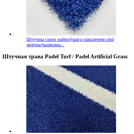
Штучны газон найноўшага пакалення сіні/
зялёны/чырвоны...
Штучная трава Padel Turf / Padel Artificial Grass