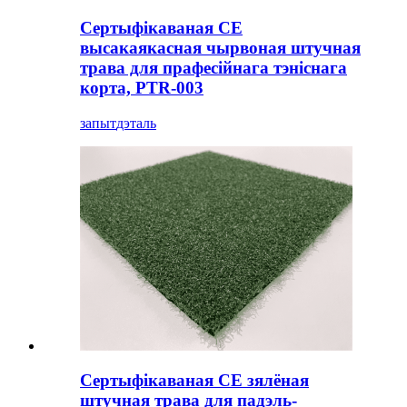
Сертыфікаваная CE
высакаякасная чырвоная штучная
трава для прафесійнага тэніснага
корта, PTR-003
запыт
дэталь
Сертыфікаваная CE зялёная
штучная трава для падэль-