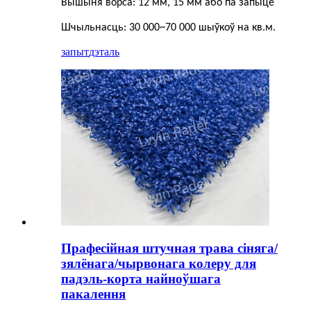
Вышыня ворса: 12 мм, 15 мм або па запыце
Шчыльнасць: 30 000~70 000 шыўкоў на кв.м.
запыт
дэталь
Прафесійная штучная трава сіняга/
зялёнага/чырвонага колеру для
падэль-корта найноўшага
пакалення