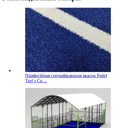
Прафесійная сертыфікаваная якасць Padel
Turf з Cu ...