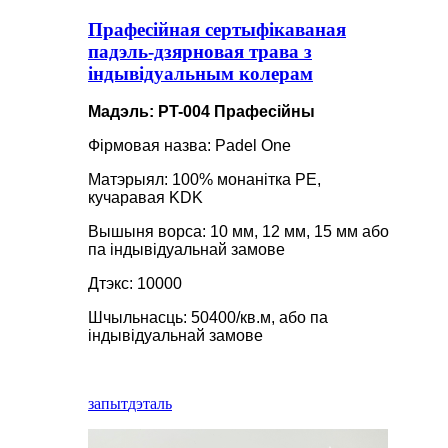
Прафесійная сертыфікаваная
падэль-дзярновая трава з
індывідуальным колерам
Мадэль: PT-004 Прафесійны
Фірмовая назва: Padel One
Матэрыял: 100% монанітка PE,
кучаравая KDK
Вышыня ворса: 10 мм, 12 мм, 15 мм або
па індывідуальнай замове
Дтэкс: 10000
Шчыльнасць: 50400/кв.м, або па
індывідуальнай замове
запыт
дэталь