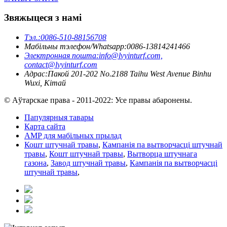
Звяжыцеся з намі
Тэл.:
0086-510-88156708
Мабільны тэлефон/Whatsapp:
0086-13814241466
Электронная пошта:
info@lvyinturf.com,
contact@lvyinturf.com
Адрас:
Пакой 201-202 No.2188 Taihu West Avenue Binhu
Wuxi, Кітай
© Аўтарскае права - 2011-2022: Усе правы абаронены.
Папулярныя тавары
Карта сайта
AMP для мабільных прылад
Кошт штучнай травы
,
Кампанія па вытворчасці штучнай
травы
,
Кошт штучнай травы
,
Вытворца штучнага
газона
,
Завод штучнай травы
,
Кампанія па вытворчасці
штучнай травы
,