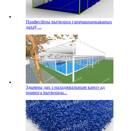
Прафесійны вытворца гарачаацынкаваных
дахаў ...
Здымны дах з наладжвальным каноэ ад
прамога вытворцы...