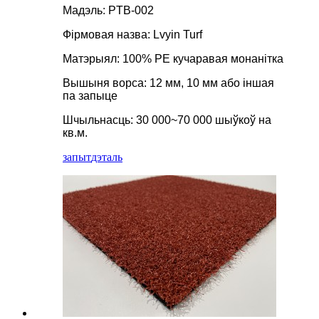
Мадэль: PTB-002
Фірмовая назва: Lvyin Turf
Матэрыял: 100% PE кучаравая монанітка
Вышыня ворса: 12 мм, 10 мм або іншая
па запыце
Шчыльнасць: 30 000~70 000 шыўкоў на
кв.м.
запыт
дэталь