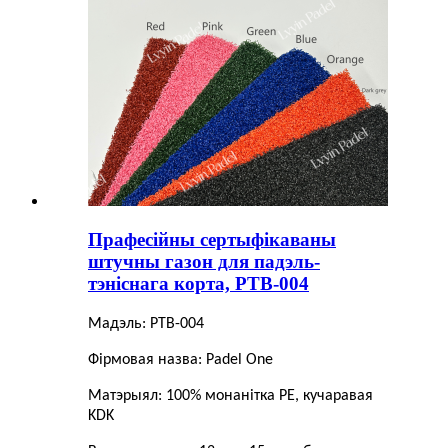
Прафесійны сертыфікаваны
штучны газон для падэль-
тэніснага корта, PTB-004
Мадэль: PTB-004
Фірмовая назва: Padel One
Матэрыял: 100% монанітка PE, кучаравая
KDK