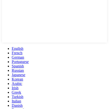
English
French
German
Portuguese
Spanish
Russian
Japanese
Korean
Arabic
Irish
Greek
Turkish
Italian
Danish