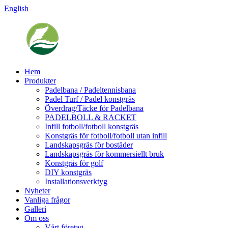
English
Hem
Produkter
Padelbana / Padeltennisbana
Padel Turf / Padel konstgräs
Överdrag/Täcke för Padelbana
PADELBOLL & RACKET
Infill fotboll/fotboll konstgräs
Konstgräs för fotboll/fotboll utan infill
Landskapsgräs för bostäder
Landskapsgräs för kommersiellt bruk
Konstgräs för golf
DIY konstgräs
Installationsverktyg
Nyheter
Vanliga frågor
Galleri
Om oss
Vårt företag