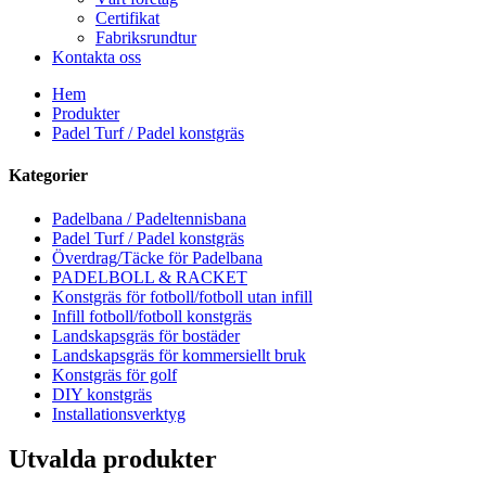
Certifikat
Fabriksrundtur
Kontakta oss
Hem
Produkter
Padel Turf / Padel konstgräs
Kategorier
Padelbana / Padeltennisbana
Padel Turf / Padel konstgräs
Överdrag/Täcke för Padelbana
PADELBOLL & RACKET
Konstgräs för fotboll/fotboll utan infill
Infill fotboll/fotboll konstgräs
Landskapsgräs för bostäder
Landskapsgräs för kommersiellt bruk
Konstgräs för golf
DIY konstgräs
Installationsverktyg
Utvalda produkter