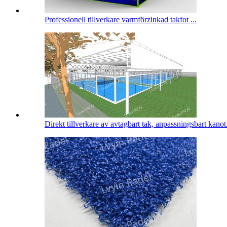
Professionell tillverkare varmförzinkad takfot ...
Direkt tillverkare av avtagbart tak, anpassningsbart kanot.