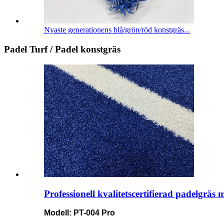
Nyaste generationens blå/grön/röd konstgräs...
Padel Turf / Padel konstgräs
Professionell kvalitetscertifierad padelgräs
Modell: PT-004 Pro