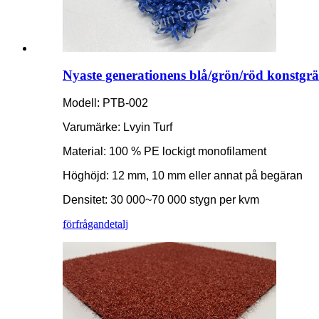
Nyaste generationens blå/grön/röd konstgräs
Modell: PTB-002
Varumärke: Lvyin Turf
Material: 100 % PE lockigt monofilament
Höghöjd: 12 mm, 10 mm eller annat på begäran
Densitet: 30 000~70 000 stygn per kvm
förfrågan
detalj