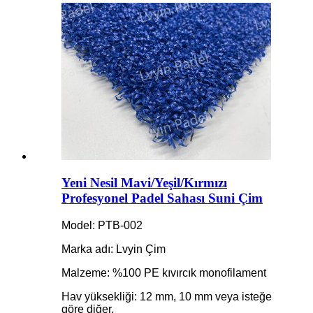
Yeni Nesil Mavi/Yeşil/Kırmızı
Profesyonel Padel Sahası Suni Çim
Model: PTB-002
Marka adı: Lvyin Çim
Malzeme: %100 PE kıvırcık monofilament
Hav yüksekliği: 12 mm, 10 mm veya isteğe
göre diğer.