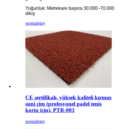
Yoğunluk: Metrekare başına 30.000~70.000
dikiş
sorgu
detay
CE sertifikalı, yüksek kaliteli kırmızı
suni çim (profesyonel padel tenis
kortu için), PTR-003
sorgu
detay