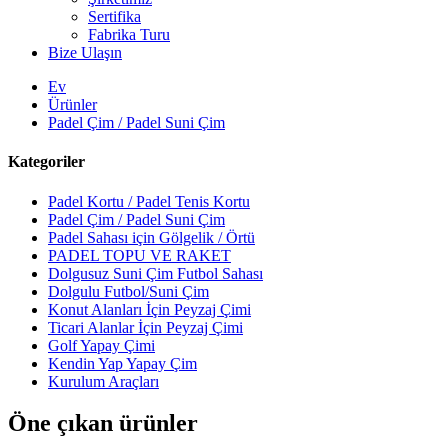
Sertifika
Fabrika Turu
Bize Ulaşın
Ev
Ürünler
Padel Çim / Padel Suni Çim
Kategoriler
Padel Kortu / Padel Tenis Kortu
Padel Çim / Padel Suni Çim
Padel Sahası için Gölgelik / Örtü
PADEL TOPU VE RAKET
Dolgusuz Suni Çim Futbol Sahası
Dolgulu Futbol/Suni Çim
Konut Alanları İçin Peyzaj Çimi
Ticari Alanlar İçin Peyzaj Çimi
Golf Yapay Çimi
Kendin Yap Yapay Çim
Kurulum Araçları
Öne çıkan ürünler