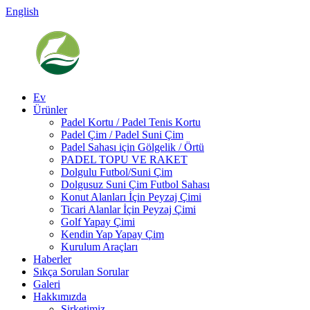
English
Ev
Ürünler
Padel Kortu / Padel Tenis Kortu
Padel Çim / Padel Suni Çim
Padel Sahası için Gölgelik / Örtü
PADEL TOPU VE RAKET
Dolgulu Futbol/Suni Çim
Dolgusuz Suni Çim Futbol Sahası
Konut Alanları İçin Peyzaj Çimi
Ticari Alanlar İçin Peyzaj Çimi
Golf Yapay Çimi
Kendin Yap Yapay Çim
Kurulum Araçları
Haberler
Sıkça Sorulan Sorular
Galeri
Hakkımızda
Şirketimiz