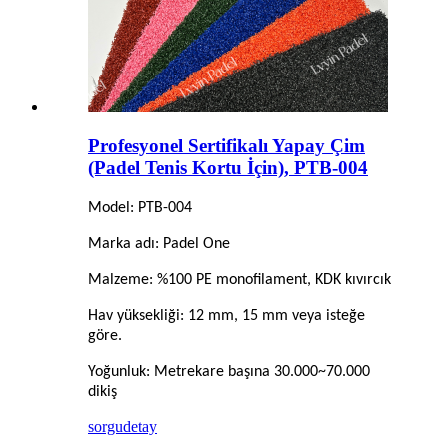
Profesyonel Sertifikalı Yapay Çim
(Padel Tenis Kortu İçin), PTB-004
Model: PTB-004
Marka adı: Padel One
Malzeme: %100 PE monofilament, KDK kıvırcık
Hav yüksekliği: 12 mm, 15 mm veya isteğe
göre.
Yoğunluk: Metrekare başına 30.000~70.000
dikiş
sorgu
detay