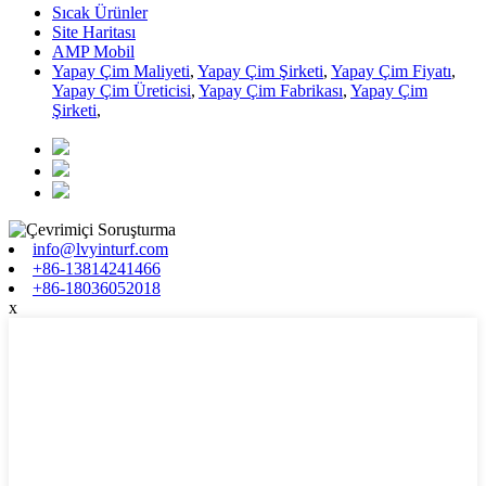
Sıcak Ürünler
Site Haritası
AMP Mobil
Yapay Çim Maliyeti
,
Yapay Çim Şirketi
,
Yapay Çim Fiyatı
,
Yapay Çim Üreticisi
,
Yapay Çim Fabrikası
,
Yapay Çim
Şirketi
,
info@lvyinturf.com
+86-13814241466
+86-18036052018
x