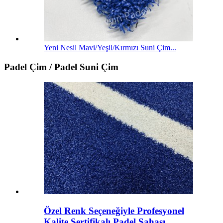
Yeni Nesil Mavi/Yeşil/Kırmızı Suni Çim...
Padel Çim / Padel Suni Çim
Özel Renk Seçeneğiyle Profesyonel
Kalite Sertifikalı Padel Sahası