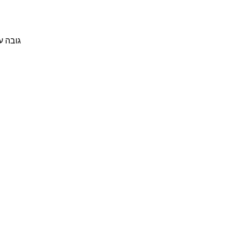
גובה ערימה: 10 מ"מ, 12 מ"מ