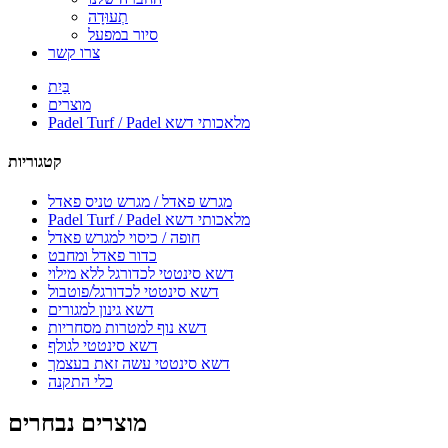
תְעוּדָה
סיור במפעל
צרו קשר
בַּיִת
מוצרים
Padel Turf / Padel מלאכותי דשא
קטגוריות
מגרש פאדל / מגרש טניס פאדל
Padel Turf / Padel מלאכותי דשא
חופה / כיסוי למגרש פאדל
כדור פאדל ומחבט
דשא סינטטי לכדורגל ללא מילוי
דשא סינטטי לכדורגל/פוטבול
דשא גינון למגורים
דשא נוף למטרות מסחריות
דשא סינטטי לגולף
דשא סינטטי עשה זאת בעצמך
כלי התקנה
מוצרים נבחרים