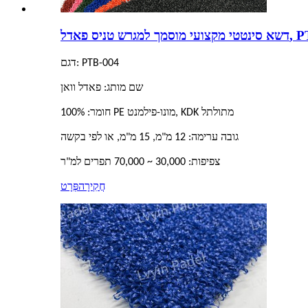
ס פאדל, PTB-004
דגם: PTB-004
שם מותג: פאדל וואן
חומר: 100% PE מונו-פילמנט, KDK מתולתל
גובה ערימה: 12 מ"מ, 15 מ"מ, או לפי בקשה
צפיפות: 30,000 ~ 70,000 תפרים למ"ר
חֲקִירָה
פְּרָט