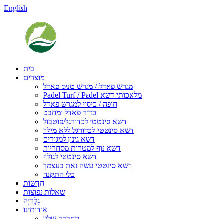
English
בַּיִת
מוצרים
מגרש פאדל / מגרש טניס פאדל
Padel Turf / Padel מלאכותי דשא
חופה / כיסוי למגרש פאדל
כדור פאדל ומחבט
דשא סינטטי לכדורגל/פוטבול
דשא סינטטי לכדורגל ללא מילוי
דשא גינון למגורים
דשא נוף למטרות מסחריות
דשא סינטטי לגולף
דשא סינטטי עשה זאת בעצמך
כלי התקנה
חֲדָשׁוֹת
שאלות נפוצות
גָלֶרֵיָה
אודותינו
החברה שלנו