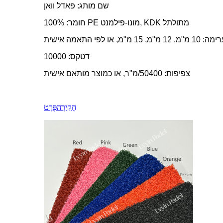
שם מותג: פאדל וואן
חומר: 100% PE מונו-פילמנט, KDK מתולתל
, 15 מ"מ, או לפי התאמה אישית
דטקס: 10000
צפיפות: 50400/מ"ר, או כמוצר מותאם אישית
חֲקִירָה
פְּרָט