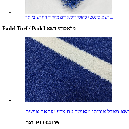
דשא סינטטי כחול/ירוק/אדום מהדור החדש ביותר...
Padel Turf / Padel מלאכותי דשא
שא פאדל איכותי ומאושר עם צבע מותאם אישית
דגם: PT-004 פרו