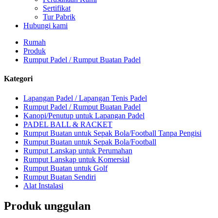
Sertifikat
Tur Pabrik
Hubungi kami
Rumah
Produk
Rumput Padel / Rumput Buatan Padel
Kategori
Lapangan Padel / Lapangan Tenis Padel
Rumput Padel / Rumput Buatan Padel
Kanopi/Penutup untuk Lapangan Padel
PADEL BALL & RACKET
Rumput Buatan untuk Sepak Bola/Football Tanpa Pengisi
Rumput Buatan untuk Sepak Bola/Football
Rumput Lanskap untuk Perumahan
Rumput Lanskap untuk Komersial
Rumput Buatan untuk Golf
Rumput Buatan Sendiri
Alat Instalasi
Produk unggulan