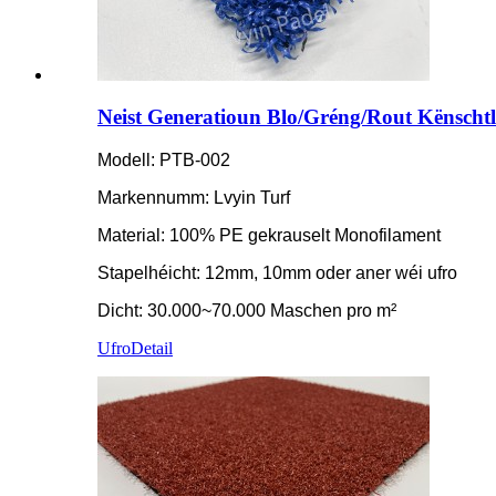
Neist Generatioun Blo/Gréng/Rout Kënschtle
Modell: PTB-002
Markennumm: Lvyin Turf
Material: 100% PE gekrauselt Monofilament
Stapelhéicht: 12mm, 10mm oder aner wéi ufro
Dicht: 30.000~70.000 Maschen pro m²
Ufro
Detail