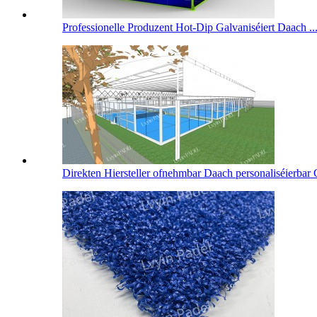
Professionelle Produzent Hot-Dip Galvaniséiert Daach ..
Direkten Hiersteller ofnehmbar Daach personaliséierbar 