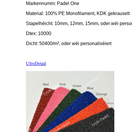
Markennumm: Padel One
Material: 100% PE Monofilament, KDK gekrauselt
Stapelhéicht: 10mm, 12mm, 15mm, oder wéi person
Dtex: 10000
Dicht: 50400/m², oder wéi personaliséiert
Ufro
Detail