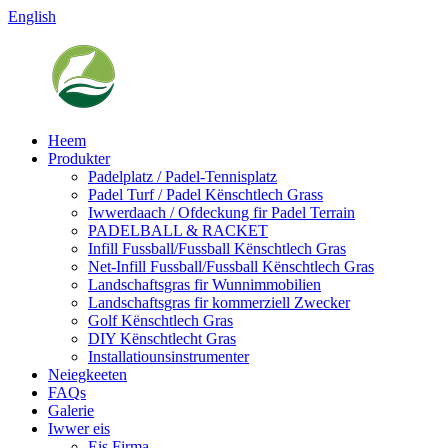
English
Heem
Produkter
Padelplatz / Padel-Tennisplatz
Padel Turf / Padel Kënschtlech Grass
Iwwerdaach / Ofdeckung fir Padel Terrain
PADELBALL & RACKET
Infill Fussball/Fussball Kënschtlech Gras
Net-Infill Fussball/Fussball Kënschtlech Gras
Landschaftsgras fir Wunnimmobilien
Landschaftsgras fir kommerziell Zwecker
Golf Kënschtlech Gras
DIY Kënschtlecht Gras
Installatiounsinstrumenter
Neiegkeeten
FAQs
Galerie
Iwwer eis
Eis Firma