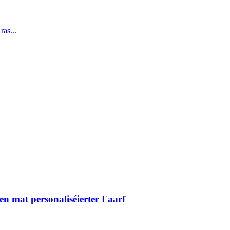
as...
asen mat personaliséierter Faarf