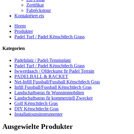
Zertifikat
Fabréckstour
Kontaktéiert eis
Heem
Produkter
Padel Turf / Padel Kënschtlech Grass
Kategorien
Padelplatz / Padel-Tennisplatz
Padel Turf / Padel Kënschtlech Grass
Iwwerdaach / Ofdeckung fir Padel Terrain
PADELBALL & RACKET
Net-Infill Fussball/Fussball Kënschtlech Gras
Infill Fussball/Fussball Kënschtlech Gras
Landschaftsgras fir Wunnimmobilien
Landschaftsgras fir kommerziell Zwecker
Golf Kënschtlech Gras
DIY Kënschtlecht Gras
Installatiounsinstrumenter
Ausgewielte Produkter