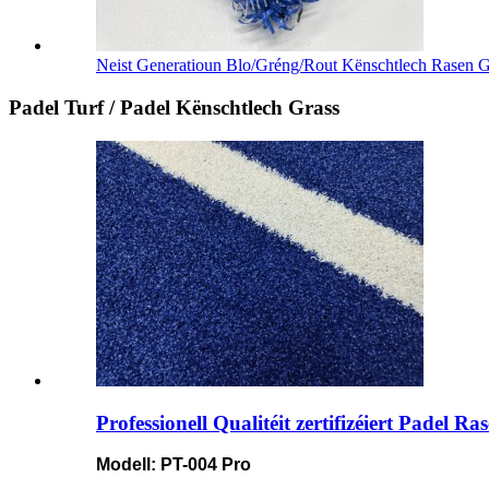
Neist Generatioun Blo/Gréng/Rout Kënschtlech Rasen Gr
Padel Turf / Padel Kënschtlech Grass
Professionell Qualitéit zertifizéiert Padel R
Modell: PT-004 Pro