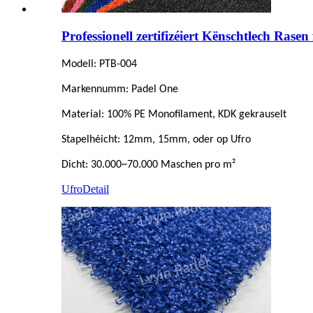
Professionell zertifizéiert Kënschtlech Rase
Modell: PTB-004
Markennumm: Padel One
Material: 100% PE Monofilament, KDK gekrauselt
Stapelhéicht: 12mm, 15mm, oder op Ufro
Dicht: 30.000~70.000 Maschen pro m²
Ufro
Detail