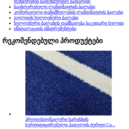
ფეხბურთის საფეხბურთო საფარით
საცხოვრებელი ლანდშაფტის ბალახი
კომერციული დანიშნულების ლანდშაფტის ბალახი
გოლფის ხელოვნური ბალახი
ხელოვნური ბალახის დამზადება საკუთარი ხელით
ინსტალაციის ინსტრუმენტები
რეკომენდებული პროდუქტები
პროფესიონალური ხარისხის
სერტიფიცირებული პადელის ტურფი Cu...