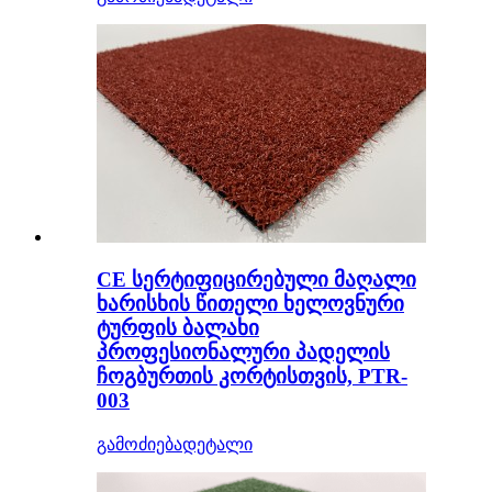
CE სერტიფიცირებული მაღალი
ხარისხის წითელი ხელოვნური
ტურფის ბალახი
პროფესიონალური პადელის
ჩოგბურთის კორტისთვის, PTR-
003
გამოძიება
დეტალი