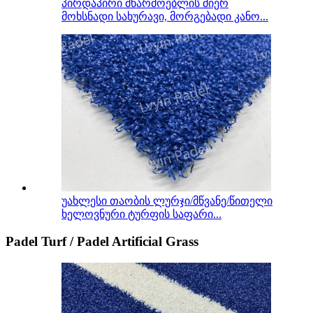
პირდაპირი მწარმოებლის მიერ
მოხსნადი სახურავი, მორგებადი კანო...
უახლესი თაობის ლურჯი/მწვანე/წითელი
ხელოვნური ტურფის საფარი...
Padel Turf / Padel Artificial Grass