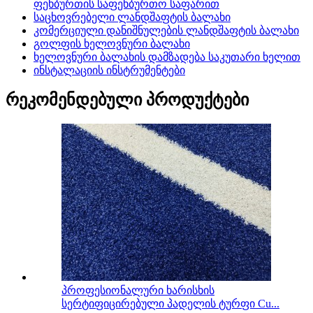
ფეხბურთის საფეხბურთო საფარით
საცხოვრებელი ლანდშაფტის ბალახი
კომერციული დანიშნულების ლანდშაფტის ბალახი
გოლფის ხელოვნური ბალახი
ხელოვნური ბალახის დამზადება საკუთარი ხელით
ინსტალაციის ინსტრუმენტები
რეკომენდებული პროდუქტები
პროფესიონალური ხარისხის
სერტიფიცირებული პადელის ტურფი Cu...