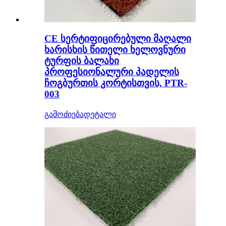
CE სერტიფიცირებული მაღალი
ხარისხის წითელი ხელოვნური
ტურფის ბალახი
პროფესიონალური პადელის
ჩოგბურთის კორტისთვის, PTR-
003
გამოძიება
დეტალი