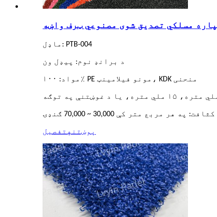
ماډل: PTB-004
د برانډ نوم: پیډل ون
مواد: ۱۰۰٪ PE مونو فیلامینټ، KDK منحنی
کثافت: په هر مربع متر کې 30,000 ~ 70,000 ګنډۍ
پوښتنه
تفصیل