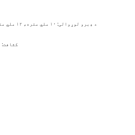
د ډبرو لوړوالی: ۱۰ ملي متره، ۱۲ ملي متره، ۱۵ ملي متره، یا لکه څنګه چې دودیز شوی
کثافت: ۵۰۴۰۰/مربع متره، یا لکه څنګه چې دودیز شوی