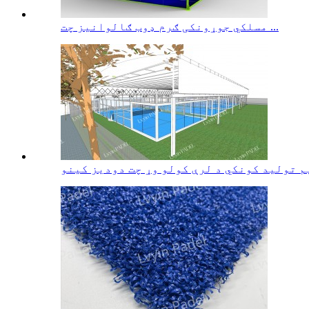
مسلکي جوړونکی ګرم ډوب ګالوانیز چت ...