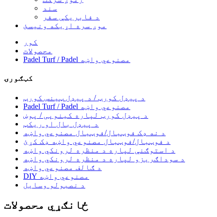
سند
د فابریکې سفر
موږ سره اړیکه ونیسئ
کور
محصولات
Padel Turf / Padel مصنوعي واښه
کټګورۍ
د پیډل کورټ / د پیډل ټینس کورټ
Padel Turf / Padel مصنوعي واښه
د پیډل کورټ لپاره کینوپی / پوښ
د پیډل بال او ریکټ
د نه ډک فوټبال/فوټبال مصنوعي واښه
د فوټبال/فوټبال مصنوعي واښه ډک کړئ
د استوګنې لپاره د منظره لرونکي واښه
د سوداګریزو لپاره د منظره لرونکي واښه
د ګالف مصنوعي واښه
DIY مصنوعي واښه
د نصبولو وسایل
ځانګړي محصولات