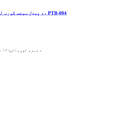
د پیډل ټینس کورټ لپاره مسلکي تصدیق شوی مصنوعي ټرف واښه، PTB-004
د ډبرو لوړوالی: ۱۲ ملي متره، ۱۵ ملي متره، یا د غوښتنې په توګه