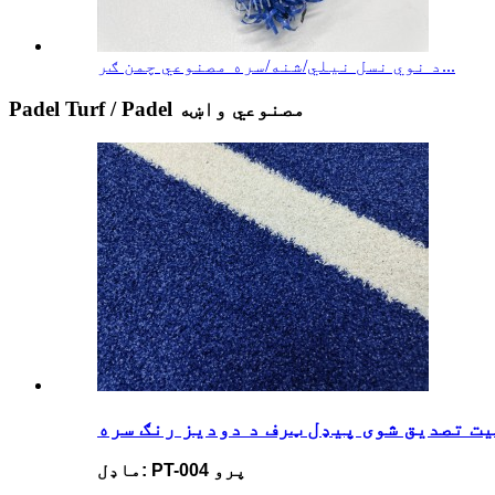
د نوي نسل نیلي/شنه/سره مصنوعي چمن ګر...
Padel Turf / Padel مصنوعي واښه
ت تصدیق شوی پیډل ټرف د دودیز رنګ سره
ماډل: PT-004 پرو