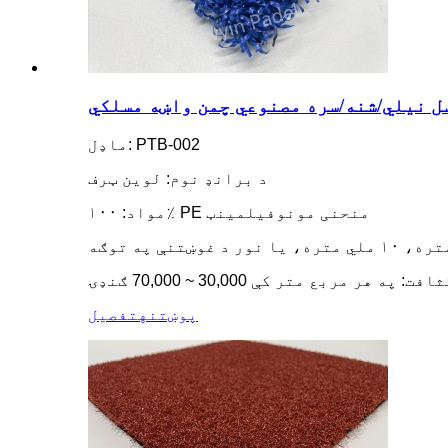
ل نیلي/شنه/سره مصنوعي چمن واښه مسلکي
ماډل: PTB-002
د برانډ نوم: لوین ټرف
مواد: ۱۰۰٪ PE منحنی مونوفیلمینټ
افت: په هر مربع متر کې 30,000 ~ 70,000 ګنډۍ
پوښتنه
تفصیل