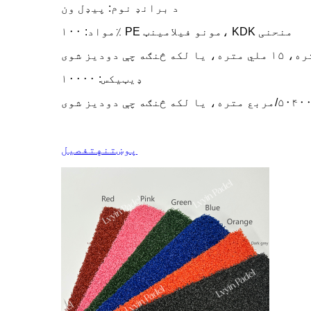
د برانډ نوم: پیډل ون
مواد: ۱۰۰٪ PE مونو فیلامینټ، KDK منحنی
ډیټیکس: ۱۰۰۰۰
پوښتنه
تفصیل