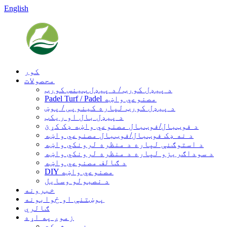
English
کور
محصولات
د پیډل کورټ / د پیډل ټینس کورټ
Padel Turf / Padel مصنوعي واښه
د پیډل کورټ لپاره کینوپی / پوښ
د پیډل بال او ریکټ
د فوټبال/فوټبال مصنوعي واښه ډک کړئ
د نه ډک فوټبال/فوټبال مصنوعي واښه
د استوګنې لپاره د منظره لرونکي واښه
د سوداګریزو لپاره د منظره لرونکي واښه
د ګالف مصنوعي واښه
DIY مصنوعي واښه
د نصبولو وسایل
خبرونه
پوښتنې او ځوابونه
ګالري
زموږ په اړه
زموږ شرکت