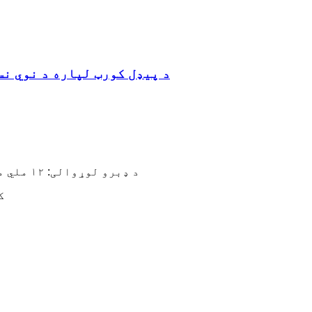
د پیډل کورټ لپاره د نوي نس
د ډبرو لوړوالی: ۱۲ ملي متره، ۱۰ ملي متره، یا نور د غوښتنې په توګه
کث