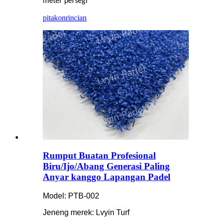
meter persegi
pitakon
rincian
Rumput Buatan Profesional
Biru/Ijo/Abang Generasi Paling
Anyar kanggo Lapangan Padel
Model: PTB-002
Jeneng merek: Lvyin Turf