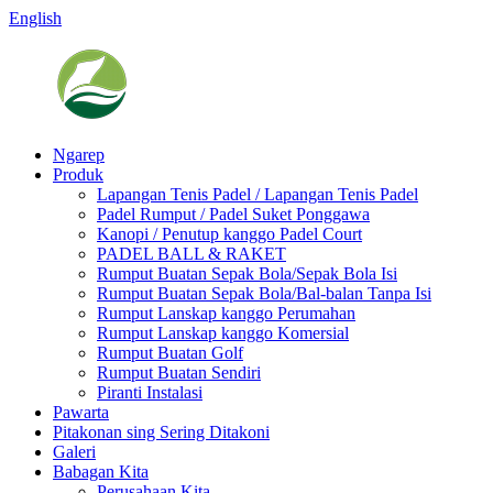
English
Ngarep
Produk
Lapangan Tenis Padel / Lapangan Tenis Padel
Padel Rumput / Padel Suket Ponggawa
Kanopi / Penutup kanggo Padel Court
PADEL BALL & RAKET
Rumput Buatan Sepak Bola/Sepak Bola Isi
Rumput Buatan Sepak Bola/Bal-balan Tanpa Isi
Rumput Lanskap kanggo Perumahan
Rumput Lanskap kanggo Komersial
Rumput Buatan Golf
Rumput Buatan Sendiri
Piranti Instalasi
Pawarta
Pitakonan sing Sering Ditakoni
Galeri
Babagan Kita
Perusahaan Kita