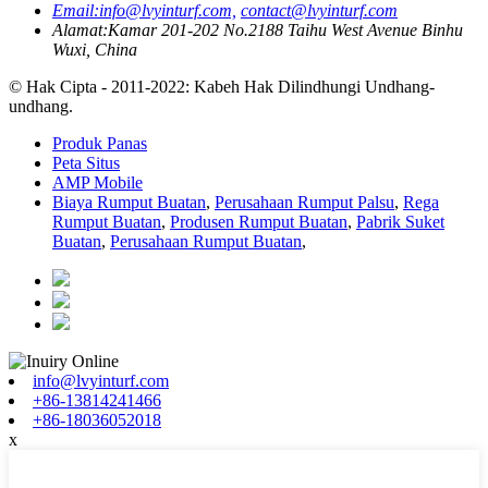
Email:
info@lvyinturf.com,
contact@lvyinturf.com
Alamat:
Kamar 201-202 No.2188 Taihu West Avenue Binhu
Wuxi, China
© Hak Cipta - 2011-2022: Kabeh Hak Dilindhungi Undhang-
undhang.
Produk Panas
Peta Situs
AMP Mobile
Biaya Rumput Buatan
,
Perusahaan Rumput Palsu
,
Rega
Rumput Buatan
,
Produsen Rumput Buatan
,
Pabrik Suket
Buatan
,
Perusahaan Rumput Buatan
,
info@lvyinturf.com
+86-13814241466
+86-18036052018
x