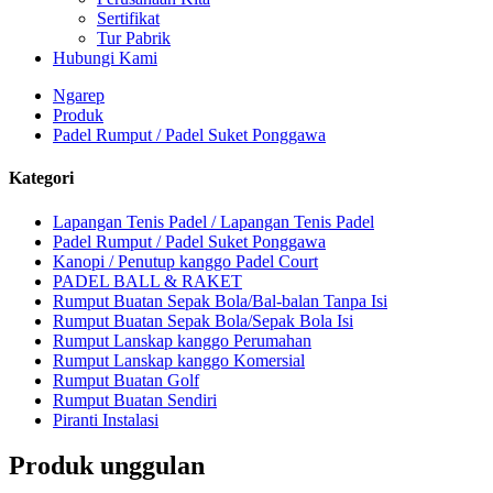
Sertifikat
Tur Pabrik
Hubungi Kami
Ngarep
Produk
Padel Rumput / Padel Suket Ponggawa
Kategori
Lapangan Tenis Padel / Lapangan Tenis Padel
Padel Rumput / Padel Suket Ponggawa
Kanopi / Penutup kanggo Padel Court
PADEL BALL & RAKET
Rumput Buatan Sepak Bola/Bal-balan Tanpa Isi
Rumput Buatan Sepak Bola/Sepak Bola Isi
Rumput Lanskap kanggo Perumahan
Rumput Lanskap kanggo Komersial
Rumput Buatan Golf
Rumput Buatan Sendiri
Piranti Instalasi
Produk unggulan