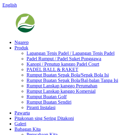
English
Ngarep
Produk
Lapangan Tenis Padel / Lapangan Tenis Padel
Padel Rumput / Padel Suket Ponggawa
Kanopi / Penutup kanggo Padel Court
PADEL BALL & RAKET
Rumput Buatan Sepak Bola/Sepak Bola Isi
Rumput Buatan Sepak Bola/Bal-balan Tanpa Isi
Rumput Lanskap kanggo Perumahan
Rumput Lanskap kanggo Komersial
Rumput Buatan Golf
Rumput Buatan Sendiri
Piranti Instalasi
Pawarta
Pitakonan sing Sering Ditakoni
Galeri
Babagan Kita
Perusahaan Kita