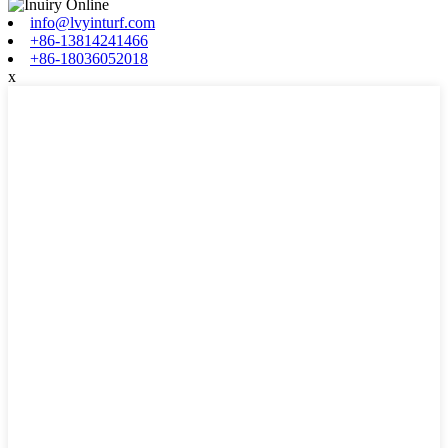
info@lvyinturf.com
+86-13814241466
+86-18036052018
x