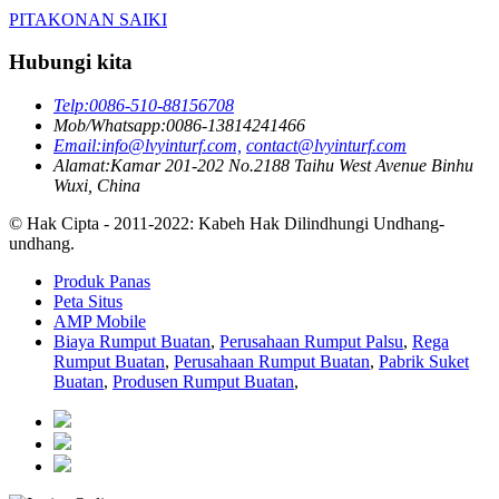
PITAKONAN SAIKI
Hubungi kita
Telp:
0086-510-88156708
Mob/Whatsapp:
0086-13814241466
Email:
info@lvyinturf.com,
contact@lvyinturf.com
Alamat:
Kamar 201-202 No.2188 Taihu West Avenue Binhu
Wuxi, China
© Hak Cipta - 2011-2022: Kabeh Hak Dilindhungi Undhang-
undhang.
Produk Panas
Peta Situs
AMP Mobile
Biaya Rumput Buatan
,
Perusahaan Rumput Palsu
,
Rega
Rumput Buatan
,
Perusahaan Rumput Buatan
,
Pabrik Suket
Buatan
,
Produsen Rumput Buatan
,