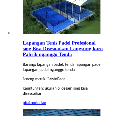
Lapangan Tenis Padel Profesional
sing Bisa Disesuaikan Langsung karo
Pabrik nganggo Tenda
Barang: lapangan padel, tenda lapangan padel,
lapangan padel nganggo tenda
Jeneng merek: Lvyin
Padel
:
Kauntungan
ukuran & desain sing bisa
disesuaikan
pitakon
rincian