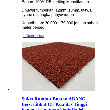
Bahan: 100% PE keriting Monofilamen
Dhuwur tumpukan: 12mm, 10mm, utawa
liyane minangka panyuwunan
Kapadhetan: 30.000 ~ 70.000 jahitan saben
meter persegi
pitakon
rincian
Suket Rumput Buatan ABANG
Bersertifikat CE Kualitas Tinggi
kanggo Lapangan Tenis Padel