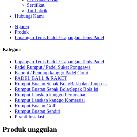
Sertifikat
Tur Pabrik
Hubungi Kami
Ngarep
Produk
Lapangan Tenis Padel / Lapangan Tenis Padel
Kategori
Lapangan Tenis Padel / Lapangan Tenis Padel
Padel Rumput / Padel Suket Ponggawa
Kanopi / Penutup kanggo Padel Court
PADEL BALL & RAKET
Rumput Buatan Sepak Bola/Bal-balan Tanpa Isi
Rumput Buatan Sepak Bola/Sepak Bola Isi
Rumput Lanskap kanggo Perumahan
Rumput Lanskap kanggo Komersial
Rumput Buatan Golf
Rumput Buatan Sendiri
Piranti Instalasi
Produk unggulan