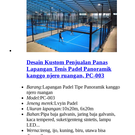
Desain Kustom Penjualan Panas
Lapangan Tenis Padel Panoramik
kanggo njero ruangan, PC-003
Barang:
Lapangan Padel Tipe Panoramik kanggo
njero ruangan
Model:
PC-003
Jeneng merek:
Lvyin Padel
Ukuran lapangan:
10x20m, 6x20m
Bahan:
Pipa baja galvanis, jaring baja galvanis,
kaca tempered, suket/genteng sintetis, lampu
LED...
Werna:
ireng, ijo, kuning, biru, utawa bisa