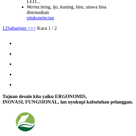
LED...
Werna:
ireng, ijo, kuning, biru, utawa bisa
disesuaikan
pitakon
rincian
1
2
Sabanjure >
>>
Kaca 1 / 2
Tujuan desain kita yaiku ERGONOMIS,
INOVASI, FUNGSIONAL, lan nyukupi kabutuhan pelanggan.