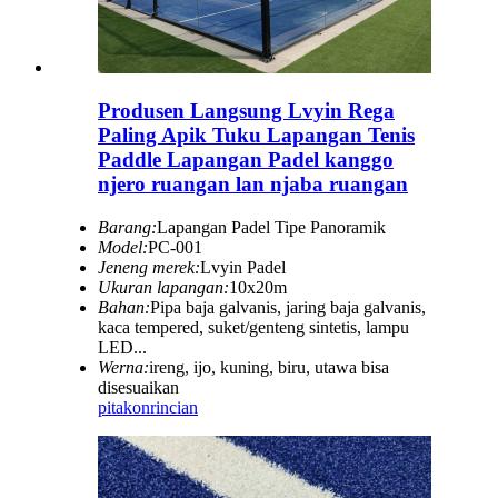
Produsen Langsung Lvyin Rega
Paling Apik Tuku Lapangan Tenis
Paddle Lapangan Padel kanggo
njero ruangan lan njaba ruangan
Barang:
Lapangan Padel Tipe Panoramik
Model:
PC-001
Jeneng merek:
Lvyin Padel
Ukuran lapangan:
10x20m
Bahan:
Pipa baja galvanis, jaring baja galvanis,
kaca tempered, suket/genteng sintetis, lampu
LED...
Werna:
ireng, ijo, kuning, biru, utawa bisa
disesuaikan
pitakon
rincian