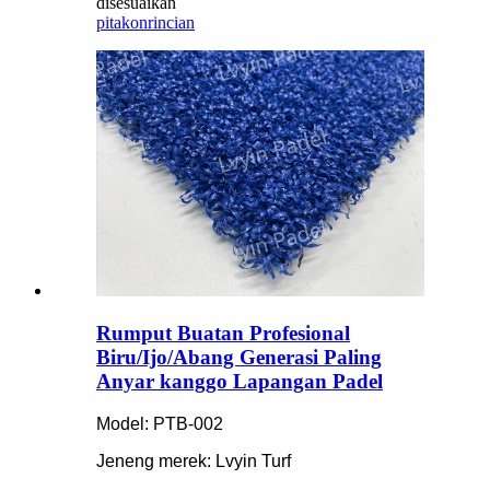
disesuaikan
pitakon
rincian
Rumput Buatan Profesional
Biru/Ijo/Abang Generasi Paling
Anyar kanggo Lapangan Padel
Model: PTB-002
Jeneng merek: Lvyin Turf