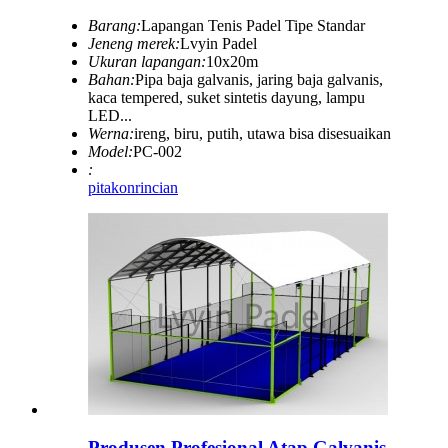
Barang:
Lapangan Tenis Padel Tipe Standar
Jeneng merek:
Lvyin Padel
Ukuran lapangan:
10x20m
Bahan:
Pipa baja galvanis, jaring baja galvanis,
kaca tempered, suket sintetis dayung, lampu
LED...
Werna:
ireng, biru, putih, utawa bisa disesuaikan
Model:
PC-002
:
pitakon
rincian
Produsen Profesional Atap Galvanis