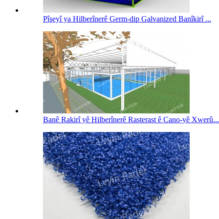
Pîşeyî ya Hilberînerê Germ-dip Galvanized Banîkirî ...
Banê Rakirî yê Hilberînerê Rasterast ê Cano-yê Xwerû...