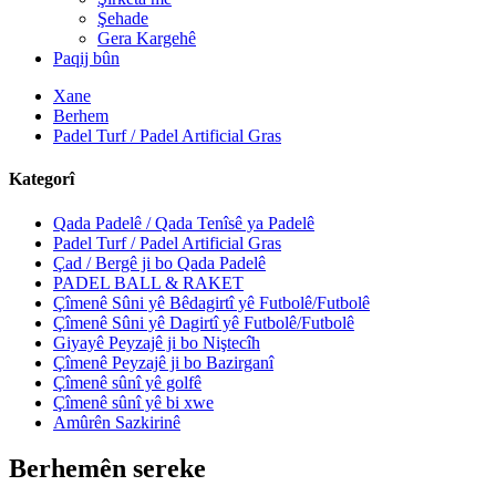
Şehade
Gera Kargehê
Paqij bûn
Xane
Berhem
Padel Turf / Padel Artificial Gras
Kategorî
Qada Padelê / Qada Tenîsê ya Padelê
Padel Turf / Padel Artificial Gras
Çad / Bergê ji bo Qada Padelê
PADEL BALL & RAKET
Çîmenê Sûni yê Bêdagirtî yê Futbolê/Futbolê
Çîmenê Sûni yê Dagirtî yê Futbolê/Futbolê
Giyayê Peyzajê ji bo Niştecîh
Çîmenê Peyzajê ji bo Bazirganî
Çîmenê sûnî yê golfê
Çîmenê sûnî yê bi xwe
Amûrên Sazkirinê
Berhemên sereke