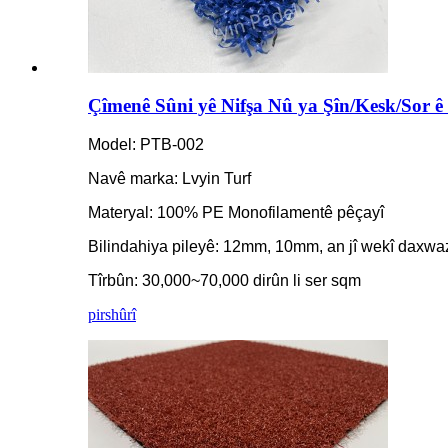
Çîmenê Sûni yê Nifşa Nû ya Şîn/Kesk/Sor ê 
Model: PTB-002
Navê marka: Lvyin Turf
Materyal: 100% PE Monofilamentê pêçayî
Bilindahiya pileyê: 12mm, 10mm, an jî wekî daxwa
Tîrbûn: 30,000~70,000 dirûn li ser sqm
pirs
hûrî