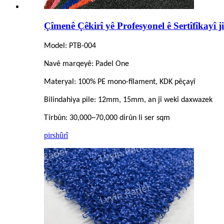
Çîmenê Çêkirî yê Profesyonel ê Sertîfîkayî 
Model: PTB-004
Navê marqeyê: Padel One
Materyal: 100% PE mono-fîlament, KDK pêçayî
Bilindahiya pile: 12mm, 15mm, an jî wekî daxwazek
Tîrbûn: 30,000~70,000 dirûn li ser sqm
pirs
hûrî