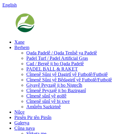
English
Xane
Berhem
Qada Padelê / Qada Tenîsê ya Padelê
Padel Turf / Padel Artificial Gras
Çad / Bergê ji bo Qada Padelê
PADEL BALL & RAKET
Çîmenê Sûni yê Dagirtî yê Futbolê/Futbolê
Çîmenê Sûni yê Bêdagirtî yê Futbolê/Futbolê
Giyayê Peyzajê ji bo Niştecîh
Çîmenê Peyzajê ji bo Bazirganî
Çîmenê sûnî yê golfê
Çîmenê sûnî yê bi xwe
Amûrên Sazkirinê
Nûçe
Pirsên Pir tên Pirsîn
Galerya
Çûna nava
Şîrketa me