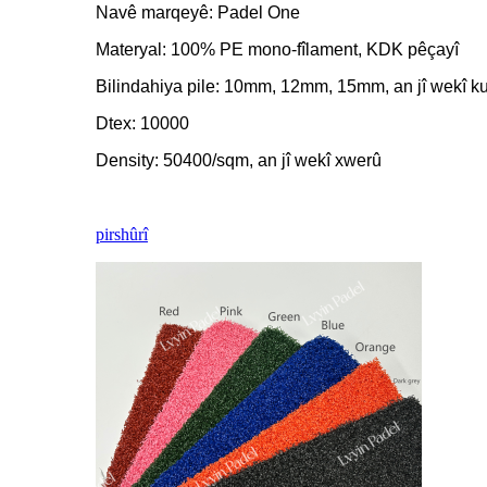
Navê marqeyê: Padel One
Materyal: 100% PE mono-fîlament, KDK pêçayî
Bilindahiya pile: 10mm, 12mm, 15mm, an jî wekî ku
Dtex: 10000
Density: 50400/sqm, an jî wekî xwerû
pirs
hûrî