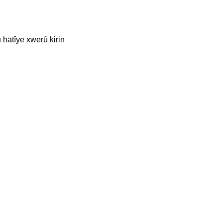
 hatîye xwerû kirin