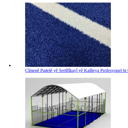
Çîmenê Padelê yê Sertîfîkayî yê Kalîteya Profesyonel bi 