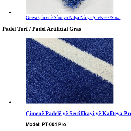
Grava Çîmenê Sûni ya Nifşa Nû ya Şîn/Kesk/Sor...
Padel Turf / Padel Artificial Gras
Çîmenê Padelê yê Sertîfîkayî yê Kalîteya P
Model: PT-004 Pro