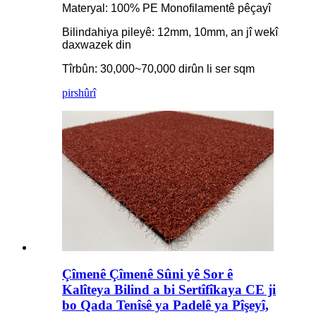
Materyal: 100% PE Monofilamentê pêçayî
Bilindahiya pileyê: 12mm, 10mm, an jî wekî
daxwazek din
Tîrbûn: 30,000~70,000 dirûn li ser sqm
pirs
hûrî
Çîmenê Çîmenê Sûni yê Sor ê
Kalîteya Bilind a bi Sertîfîkaya CE ji
bo Qada Tenîsê ya Padelê ya Pîşeyî,