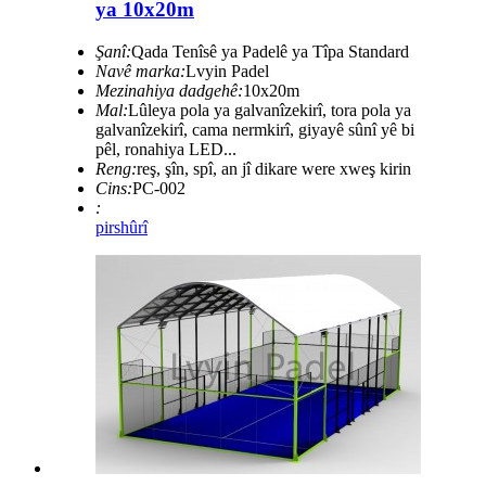
ya 10x20m
Şanî:
Qada Tenîsê ya Padelê ya Tîpa Standard
Navê marka:
Lvyin Padel
Mezinahiya dadgehê:
10x20m
Mal:
Lûleya pola ya galvanîzekirî, tora pola ya
galvanîzekirî, cama nermkirî, giyayê sûnî yê bi
pêl, ronahiya LED...
Reng:
reş, şîn, spî, an jî dikare were xweş kirin
Cins:
PC-002
:
pirs
hûrî