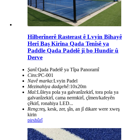
Hilberînerê Rasterast ê Lvyin Bihayê
Herî Baş Kirîna Qada Tenîsê ya
Paddle Qada Padelê ji bo Hundir û
Derve
Şanî:
Qada Padelê ya Tîpa Panoramî
Cins:
PC-001
Navê marka:
Lvyin Padel
Mezinahiya dadgehê:
10x20m
Mal:
Lûleya pola ya galvanîzekirî, tora pola ya
galvanîzekirî, cama nermkirî, çîmen/kafeyên
çêkirî, ronahiya LED...
Reng:
reş, kesk, zer, şîn, an jî dikare were xweş
kirin
pirs
hûrî