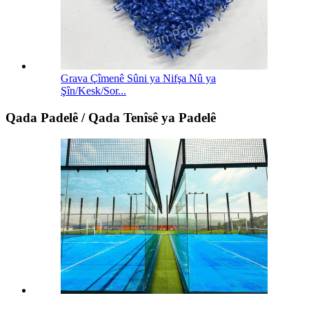
Grava Çîmenê Sûni ya Nifşa Nû ya
Şîn/Kesk/Sor...
Qada Padelê / Qada Tenîsê ya Padelê