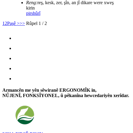
Reng:
reş, kesk, zer, şîn, an jî dikare were xweş
kirin
pirs
hûrî
1
2
Paşê >
>>
Rûpel 1 / 2
Armancên me yên sêwiranê ERGONOMÎK in,
NÛJENÎ, FONKSÎYONEL, û pêkanîna hewcedariyên xerîdar.