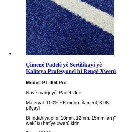
Çîmenê Padelê yê Sertîfîkayî yê
Kalîteya Profesyonel bi Rengê Xwerû
Model: PT-004 Pro
Navê marqeyê: Padel One
Materyal: 100% PE mono-fîlament, KDK
pêçayî
Bilindahiya pile: 10mm, 12mm, 15mm, an jî
wekî ku hatîye xwerû kirin