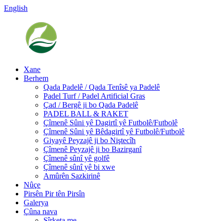
English
Xane
Berhem
Qada Padelê / Qada Tenîsê ya Padelê
Padel Turf / Padel Artificial Gras
Çad / Bergê ji bo Qada Padelê
PADEL BALL & RAKET
Çîmenê Sûni yê Dagirtî yê Futbolê/Futbolê
Çîmenê Sûni yê Bêdagirtî yê Futbolê/Futbolê
Giyayê Peyzajê ji bo Niştecîh
Çîmenê Peyzajê ji bo Bazirganî
Çîmenê sûnî yê golfê
Çîmenê sûnî yê bi xwe
Amûrên Sazkirinê
Nûçe
Pirsên Pir tên Pirsîn
Galerya
Çûna nava
Şîrketa me