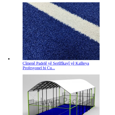
Çîmenê Padelê yê Sertîfîkayî yê Kalîteya
Profesyonel bi Cu...