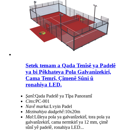
Setek temam a Qada Tenîsê ya Padelê
ya bi Pêkhateya Pola Galvanîzekirî,
Cama Temrî, Çîmenê Sûni û
ronahiya LED.
Şanî:
Qada Padelê ya Tîpa Panoramî
Cins:
PC-001
Navê marka:
Lvyin Padel
Mezinahiya dadgehê:
10x20m
Mal:
Lûleya pola ya galvanîzekirî, tora pola ya
galvanîzekirî, cama nermkirî ya 12 mm, çimê
sûnî yê padelê, ronahiya LED...