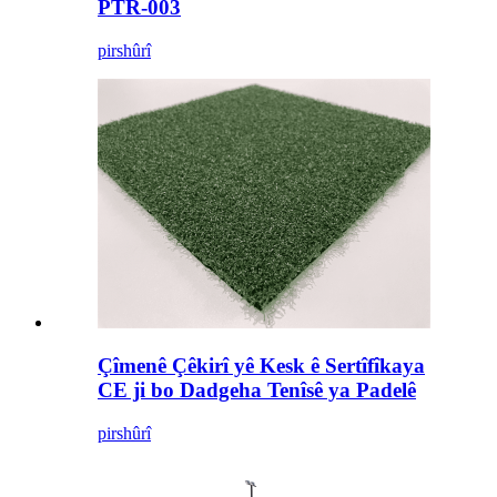
PTR-003
pirs
hûrî
Çîmenê Çêkirî yê Kesk ê Sertîfîkaya
CE ji bo Dadgeha Tenîsê ya Padelê
pirs
hûrî