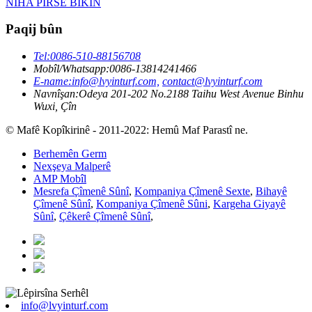
NIHA PIRSÊ BIKIN
Paqij bûn
Tel:
0086-510-88156708
Mobîl/Whatsapp:
0086-13814241466
E-name:
info@lvyinturf.com,
contact@lvyinturf.com
Navnîşan:
Odeya 201-202 No.2188 Taihu West Avenue Binhu
Wuxi, Çîn
© Mafê Kopîkirinê - 2011-2022: Hemû Maf Parastî ne.
Berhemên Germ
Nexşeya Malperê
AMP Mobîl
Mesrefa Çîmenê Sûnî
,
Kompaniya Çîmenê Sexte
,
Bihayê
Çîmenê Sûnî
,
Kompaniya Çîmenê Sûni
,
Kargeha Giyayê
Sûnî
,
Çêkerê Çîmenê Sûnî
,
info@lvyinturf.com