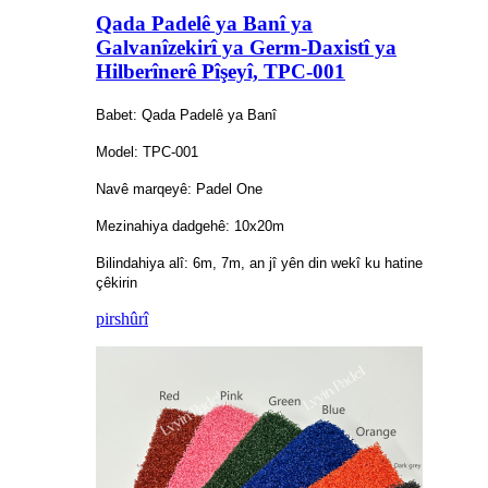
Qada Padelê ya Banî ya
Galvanîzekirî ya Germ-Daxistî ya
Hilberînerê Pîşeyî, TPC-001
Babet: Qada Padelê ya Banî
Model: TPC-001
Navê marqeyê: Padel One
Mezinahiya dadgehê: 10x20m
Bilindahiya alî: 6m, 7m, an jî yên din wekî ku hatine
çêkirin
pirs
hûrî