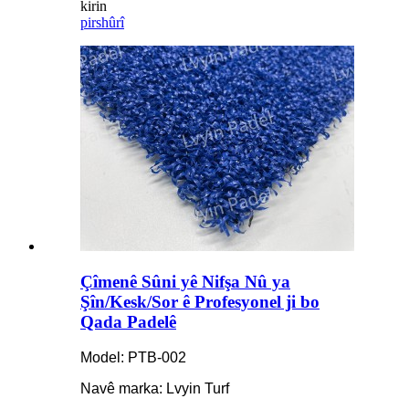
kirin
pirs
hûrî
Çîmenê Sûni yê Nifşa Nû ya
Şîn/Kesk/Sor ê Profesyonel ji bo
Qada Padelê
Model: PTB-002
Navê marka: Lvyin Turf