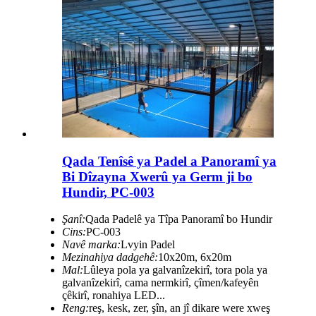
Qada Tenîsê ya Padel a Panoramî ya
Bi Dîzayna Xwerû ya Germ ji bo
Hundir, PC-003
Şanî:
Qada Padelê ya Tîpa Panoramî bo Hundir
Cins:
PC-003
Navê marka:
Lvyin Padel
Mezinahiya dadgehê:
10x20m, 6x20m
Mal:
Lûleya pola ya galvanîzekirî, tora pola ya
galvanîzekirî, cama nermkirî, çîmen/kafeyên
çêkirî, ronahiya LED...
Reng:
reş, kesk, zer, şîn, an jî dikare were xweş