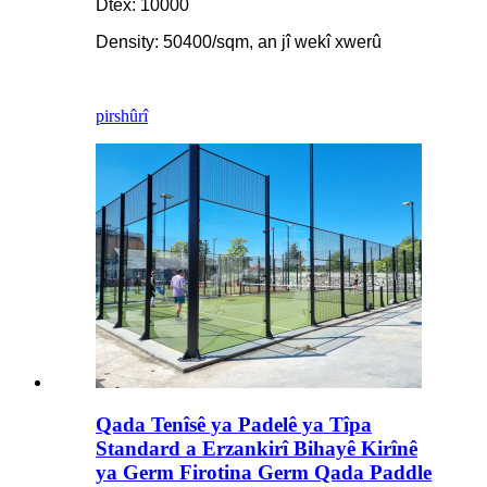
Dtex: 10000
Density: 50400/sqm, an jî wekî xwerû
pirs
hûrî
Qada Tenîsê ya Padelê ya Tîpa
Standard a Erzankirî Bihayê Kirînê
ya Germ Firotina Germ Qada Paddle