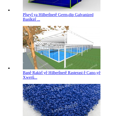
Pîşeyî ya Hilberînerê Germ-dip Galvanized
Banîkirî ...
Banê Rakirî yê Hilberînerê Rasterast ê Cano-yê
Xwerû...