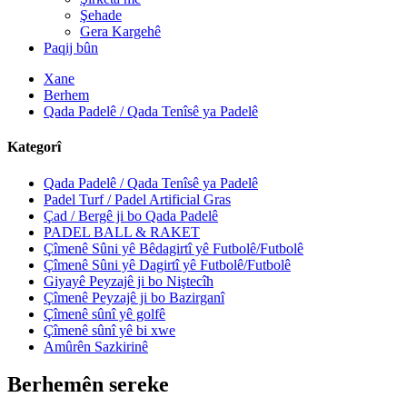
Şehade
Gera Kargehê
Paqij bûn
Xane
Berhem
Qada Padelê / Qada Tenîsê ya Padelê
Kategorî
Qada Padelê / Qada Tenîsê ya Padelê
Padel Turf / Padel Artificial Gras
Çad / Bergê ji bo Qada Padelê
PADEL BALL & RAKET
Çîmenê Sûni yê Bêdagirtî yê Futbolê/Futbolê
Çîmenê Sûni yê Dagirtî yê Futbolê/Futbolê
Giyayê Peyzajê ji bo Niştecîh
Çîmenê Peyzajê ji bo Bazirganî
Çîmenê sûnî yê golfê
Çîmenê sûnî yê bi xwe
Amûrên Sazkirinê
Berhemên sereke