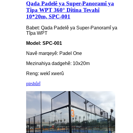
Qada Padelê ya Super-Panoramî ya
Tîpa WPT 360° Dîtina Tevahî
10*20m, SPC-001
Babet: Qada Padelê ya Super-Panoramî ya
Tîpa WPT
Model: SPC-001
Navê marqeyê: Padel One
Mezinahiya dadgehê: 10x20m
Reng: wekî xwerû
pirs
hûrî