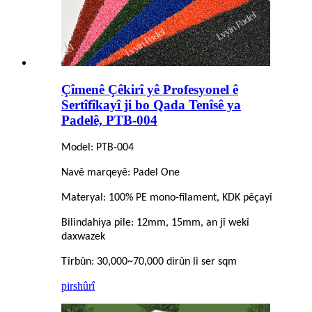
Çîmenê Çêkirî yê Profesyonel ê
Sertîfîkayî ji bo Qada Tenîsê ya
Padelê, PTB-004
Model: PTB-004
Navê marqeyê: Padel One
Materyal: 100% PE mono-fîlament, KDK pêçayî
Bilindahiya pile: 12mm, 15mm, an jî wekî
daxwazek
Tîrbûn: 30,000~70,000 dirûn li ser sqm
pirs
hûrî