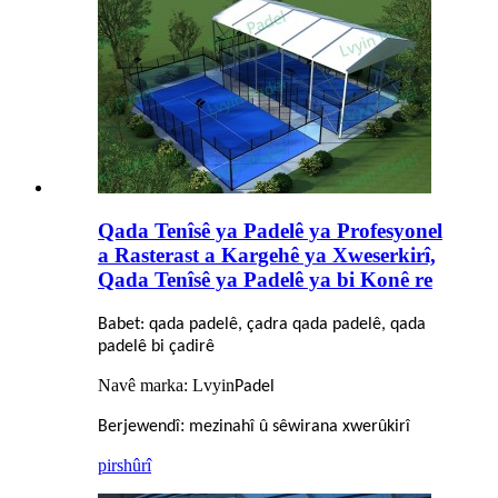
Qada Tenîsê ya Padelê ya Profesyonel
a Rasterast a Kargehê ya Xweserkirî,
Qada Tenîsê ya Padelê ya bi Konê re
Babet: qada padelê, çadra qada padelê, qada
padelê bi çadirê
Navê marka: Lvyin
Padel
:
Berjewendî
mezinahî û sêwirana xwerûkirî
pirs
hûrî