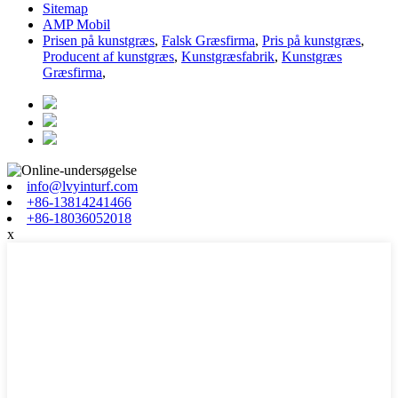
Sitemap
AMP Mobil
Prisen på kunstgræs
,
Falsk Græsfirma
,
Pris på kunstgræs
,
Producent af kunstgræs
,
Kunstgræsfabrik
,
Kunstgræs
Græsfirma
,
info@lvyinturf.com
+86-13814241466
+86-18036052018
x