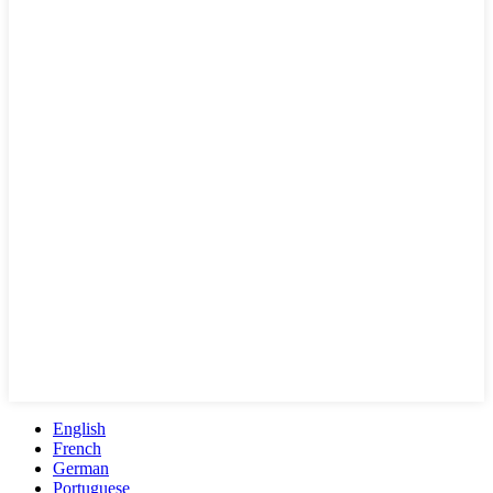
English
French
German
Portuguese