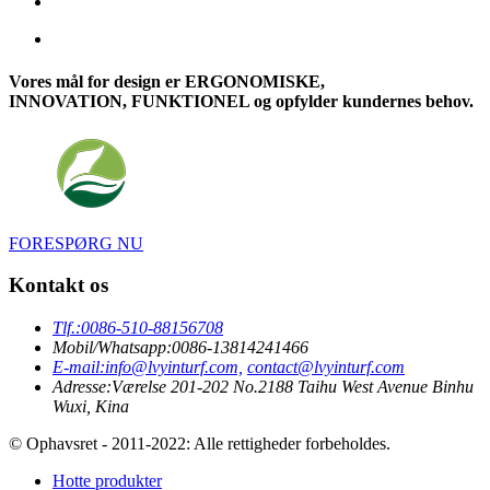
Vores mål for design er ERGONOMISKE,
INNOVATION, FUNKTIONEL og opfylder kundernes behov.
FORESPØRG NU
Kontakt os
Tlf.:
0086-510-88156708
Mobil/Whatsapp:
0086-13814241466
E-mail:
info@lvyinturf.com,
contact@lvyinturf.com
Adresse:
Værelse 201-202 No.2188 Taihu West Avenue Binhu
Wuxi, Kina
© Ophavsret - 2011-2022: Alle rettigheder forbeholdes.
Hotte produkter