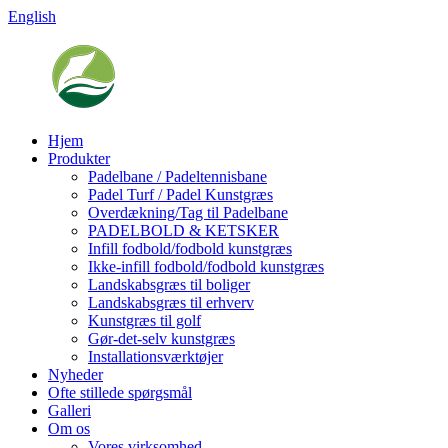
English
Hjem
Produkter
Padelbane / Padeltennisbane
Padel Turf / Padel Kunstgræs
Overdækning/Tag til Padelbane
PADELBOLD & KETSKER
Infill fodbold/fodbold kunstgræs
Ikke-infill fodbold/fodbold kunstgræs
Landskabsgræs til boliger
Landskabsgræs til erhverv
Kunstgræs til golf
Gør-det-selv kunstgræs
Installationsværktøjer
Nyheder
Ofte stillede spørgsmål
Galleri
Om os
Vores virksomhed