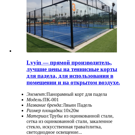
Lvyin — прямой производитель,
лучшие цены на теннисные корты
для падела, для использования в
помещении и на открытом воздухе.
Элемент:
Панорамный корт для падела
Модель:
ПК-001
Название бренда:
Лвьин Падель
Размер площадки:
10х20м
Материал:
Трубы из оцинкованной стали,
сетка из оцинкованной стали, закаленное
стекло, искусственная трава/плитка,
светодиодное освещение...