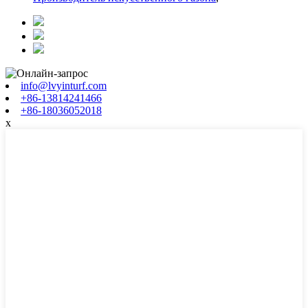
info@lvyinturf.com
+86-13814241466
+86-18036052018
x