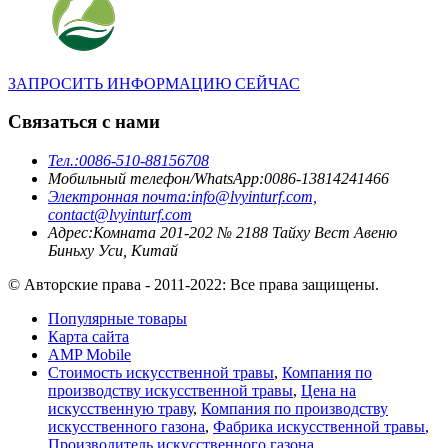
ЗАПРОСИТЬ ИНФОРМАЦИЮ СЕЙЧАС
Связаться с нами
Тел.:
0086-510-88156708
Мобильный телефон/WhatsApp:
0086-13814241466
Электронная почта:
info@lvyinturf.com,
contact@lvyinturf.com
Адрес:
Комната 201-202 № 2188 Тайху Вест Авеню
Биньху Уси, Китай
© Авторские права - 2011-2022: Все права защищены.
Популярные товары
Карта сайта
AMP Mobile
Стоимость искусственной травы
,
Компания по
производству искусственной травы
,
Цена на
искусственную траву
,
Компания по производству
искусственного газона
,
Фабрика искусственной травы
,
Производитель искусственного газона
,