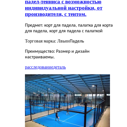
падел-тенниса с возможностью
индивидуальной настройки, от
производителя, с тентом.
Предмет: корт для падела, палатка для корта
для падела, корт для падела с палаткой
Торговая марка: Лвьин
Падель
:
Преимущество
Размер и дизайн
настраиваемы.
расследование
деталь