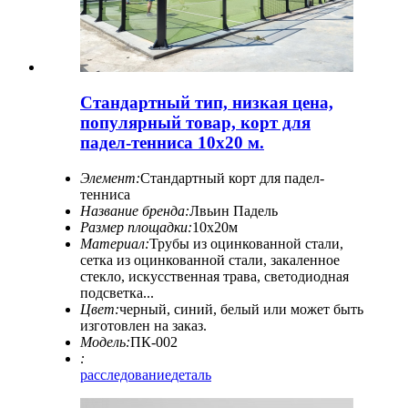
Стандартный тип, низкая цена,
популярный товар, корт для
падел-тенниса 10x20 м.
Элемент:
Стандартный корт для падел-
тенниса
Название бренда:
Лвьин Падель
Размер площадки:
10х20м
Материал:
Трубы из оцинкованной стали,
сетка из оцинкованной стали, закаленное
стекло, искусственная трава, светодиодная
подсветка...
Цвет:
черный, синий, белый или может быть
изготовлен на заказ.
Модель:
ПК-002
:
расследование
деталь