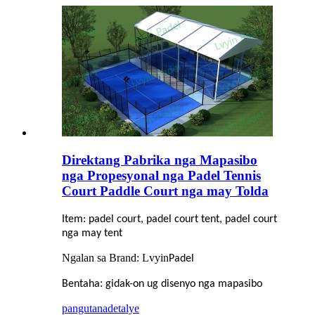
Direktang Pabrika nga Mapasibo
nga Propesyonal nga Padel Tennis
Court Paddle Court nga may Tolda
Item: padel court, padel court tent, padel court
nga may tent
Ngalan sa Brand: Lvyin
Padel
:
Bentaha
gidak-on ug disenyo nga mapasibo
pangutana
detalye