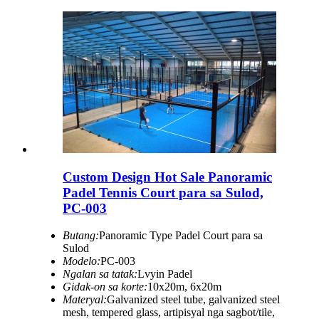
Custom Design Hot Sale Panoramic
Padel Tennis Court para sa Sulod,
PC-003
Butang:
Panoramic Type Padel Court para sa
Sulod
Modelo:
PC-003
Ngalan sa tatak:
Lvyin Padel
Gidak-on sa korte:
10x20m, 6x20m
Materyal:
Galvanized steel tube, galvanized steel
mesh, tempered glass, artipisyal nga sagbot/tile,