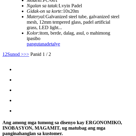
Modelo:
PC-001
Ngalan sa tatak:
Lvyin Padel
Gidak-on sa korte:
10x20m
Materyal:
Galvanized steel tube, galvanized steel
mesh, 12mm tempered glass, padel artificial
grass, LED light...
Kolor:
itom, berde, dalag, asul, o mahimong
ipasibo
pangutana
detalye
1
2
Sunod >
>>
Panid 1 / 2
Ang among mga tumong sa disenyo kay ERGONOMIKO,
INOBASYON, MAGAMIT, ug matubag ang mga
panginahanglan sa kustomer.