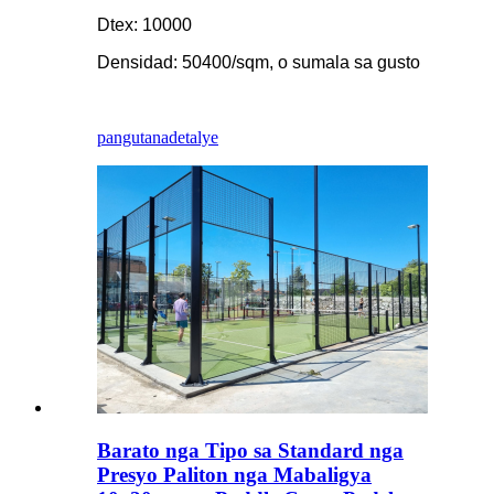
Dtex: 10000
Densidad: 50400/sqm, o sumala sa gusto
pangutana
detalye
Barato nga Tipo sa Standard nga
Presyo Paliton nga Mabaligya