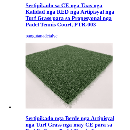
Sertipikado sa CE nga Taas nga
Kalidad nga RED nga Artipisyal nga
Turf Grass para sa Propesyonal nga
Padel Tennis Court, PTR-003
pangutana
detalye
Sertipikado nga Berde nga Artipisyal
nga Turf Grass nga may CE para sa