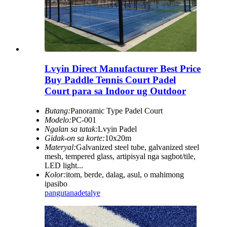
Lvyin Direct Manufacturer Best Price
Buy Paddle Tennis Court Padel
Court para sa Indoor ug Outdoor
Butang:
Panoramic Type Padel Court
Modelo:
PC-001
Ngalan sa tatak:
Lvyin Padel
Gidak-on sa korte:
10x20m
Materyal:
Galvanized steel tube, galvanized steel
mesh, tempered glass, artipisyal nga sagbot/tile,
LED light...
Kolor:
itom, berde, dalag, asul, o mahimong
ipasibo
pangutana
detalye