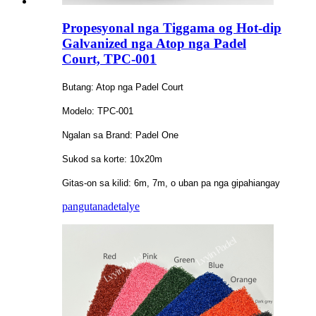
Propesyonal nga Tiggama og Hot-dip
Galvanized nga Atop nga Padel
Court, TPC-001
Butang: Atop nga Padel Court
Modelo: TPC-001
Ngalan sa Brand: Padel One
Sukod sa korte: 10x20m
Gitas-on sa kilid: 6m, 7m, o uban pa nga gipahiangay
pangutana
detalye