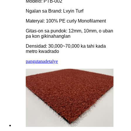
Modelo: PTB-002
Ngalan sa Brand: Lvyin Turf
Materyal: 100% PE curly Monofilament
Gitas-on sa pundok: 12mm, 10mm, o uban
pa kon gikinahanglan
Densidad: 30,000~70,000 ka tahi kada
metro kwadrado
pangutana
detalye