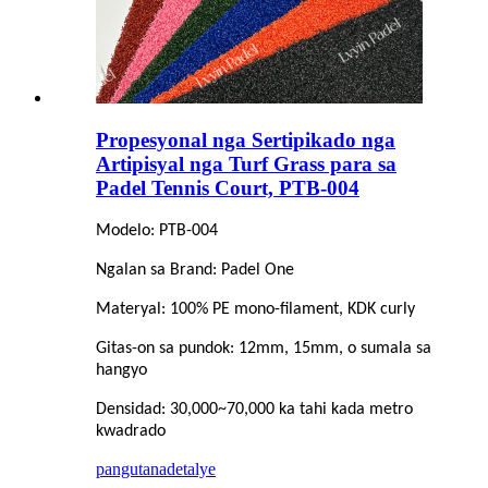
Propesyonal nga Sertipikado nga
Artipisyal nga Turf Grass para sa
Padel Tennis Court, PTB-004
Modelo: PTB-004
Ngalan sa Brand: Padel One
Materyal: 100% PE mono-filament, KDK curly
Gitas-on sa pundok: 12mm, 15mm, o sumala sa
hangyo
Densidad: 30,000~70,000 ka tahi kada metro
kwadrado
pangutana
detalye