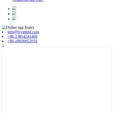
info@lvyinturf.com
+86-13814241466
+86-18036052018
x