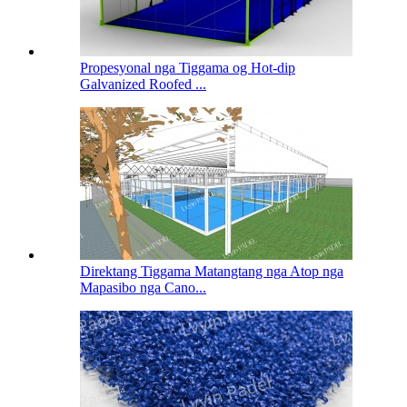
Propesyonal nga Tiggama og Hot-dip
Galvanized Roofed ...
Direktang Tiggama Matangtang nga Atop nga
Mapasibo nga Cano...