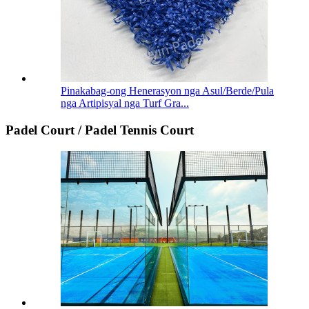
Pinakabag-ong Henerasyon nga Asul/Berde/Pula
nga Artipisyal nga Turf Gra...
Padel Court / Padel Tennis Court