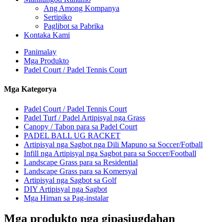
Ang Among Kompanya
Sertipiko
Paglibot sa Pabrika
Kontaka Kami
Panimalay
Mga Produkto
Padel Court / Padel Tennis Court
Mga Kategorya
Padel Court / Padel Tennis Court
Padel Turf / Padel Artipisyal nga Grass
Canopy / Tabon para sa Padel Court
PADEL BALL UG RACKET
Artipisyal nga Sagbot nga Dili Mapuno sa Soccer/Fotball
Infill nga Artipisyal nga Sagbot para sa Soccer/Football
Landscape Grass para sa Residential
Landscape Grass para sa Komersyal
Artipisyal nga Sagbot sa Golf
DIY Artipisyal nga Sagbot
Mga Himan sa Pag-instalar
Mga produkto nga gipasiugdahan