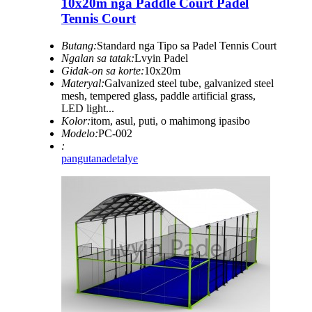
10x20m nga Paddle Court Padel
Tennis Court
Butang:
Standard nga Tipo sa Padel Tennis Court
Ngalan sa tatak:
Lvyin Padel
Gidak-on sa korte:
10x20m
Materyal:
Galvanized steel tube, galvanized steel
mesh, tempered glass, paddle artificial grass,
LED light...
Kolor:
itom, asul, puti, o mahimong ipasibo
Modelo:
PC-002
:
pangutana
detalye