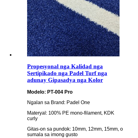
Propesyonal nga Kalidad nga
Sertipikado nga Padel Turf nga
adunay Gipasadya nga Kolor
Modelo: PT-004 Pro
Ngalan sa Brand: Padel One
Materyal: 100% PE mono-filament, KDK
curly
Gitas-on sa pundok: 10mm, 12mm, 15mm, o
sumala sa imong gusto