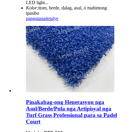
LED light...
Kolor:
itom, berde, dalag, asul, o mahimong
ipasibo
pangutana
detalye
Pinakabag-ong Henerasyon nga
Asul/Berde/Pula nga Artipisyal nga
Turf Grass Professional para sa Padel
Court