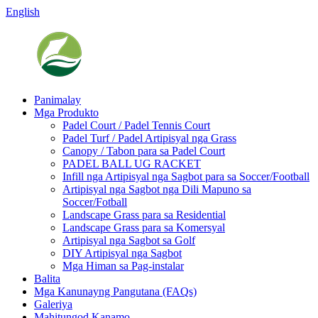
English
Panimalay
Mga Produkto
Padel Court / Padel Tennis Court
Padel Turf / Padel Artipisyal nga Grass
Canopy / Tabon para sa Padel Court
PADEL BALL UG RACKET
Infill nga Artipisyal nga Sagbot para sa Soccer/Football
Artipisyal nga Sagbot nga Dili Mapuno sa
Soccer/Fotball
Landscape Grass para sa Residential
Landscape Grass para sa Komersyal
Artipisyal nga Sagbot sa Golf
DIY Artipisyal nga Sagbot
Mga Himan sa Pag-instalar
Balita
Mga Kanunayng Pangutana (FAQs)
Galeriya
Mahitungod Kanamo