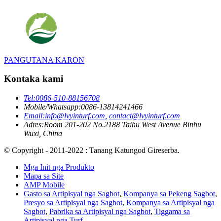
PANGUTANA KARON
Kontaka kami
Tel:
0086-510-88156708
Mobile/Whatsapp:
0086-13814241466
Email:
info@lvyinturf.com,
contact@lvyinturf.com
Adres:
Room 201-202 No.2188 Taihu West Avenue Binhu
Wuxi, China
© Copyright - 2011-2022 : Tanang Katungod Gireserba.
Mga Init nga Produkto
Mapa sa Site
AMP Mobile
Gasto sa Artipisyal nga Sagbot
,
Kompanya sa Pekeng Sagbot
,
Presyo sa Artipisyal nga Sagbot
,
Kompanya sa Artipisyal nga
Sagbot
,
Pabrika sa Artipisyal nga Sagbot
,
Tiggama sa
Artipisyal nga Turf
,