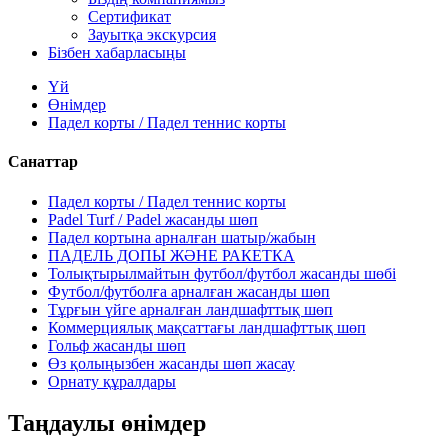
Сертификат
Зауытқа экскурсия
Бізбен хабарласыңы
Үй
Өнімдер
Падел корты / Падел теннис корты
Санаттар
Падел корты / Падел теннис корты
Padel Turf / Padel жасанды шөп
Падел кортына арналған шатыр/жабын
ПАДЕЛЬ ДОПЫ ЖӘНЕ РАКЕТКА
Толықтырылмайтын футбол/футбол жасанды шөбі
Футбол/футболға арналған жасанды шөп
Тұрғын үйге арналған ландшафттық шөп
Коммерциялық мақсаттағы ландшафттық шөп
Гольф жасанды шөп
Өз қолыңызбен жасанды шөп жасау
Орнату құралдары
Таңдаулы өнімдер