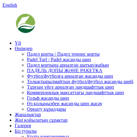
English
Үй
Өнімдер
Падел корты / Падел теннис корты
Padel Turf / Padel жасанды шөп
Падел кортына арналған шатыр/жабын
ПАДЕЛЬ ДОПЫ ЖӘНЕ РАКЕТКА
Футбол/футболға арналған жасанды шөп
Толықтырылмайтын футбол/футбол жасанды шөбі
Тұрғын үйге арналған ландшафттық шөп
Коммерциялық мақсаттағы ландшафттық шөп
Гольф жасанды шөп
Өз қолыңызбен жасанды шөп жасау
Орнату құралдары
Жаңалықтар
Жиі қойылатын сұрақтар
Галерея
Біз туралы
Біздің компаниямыз