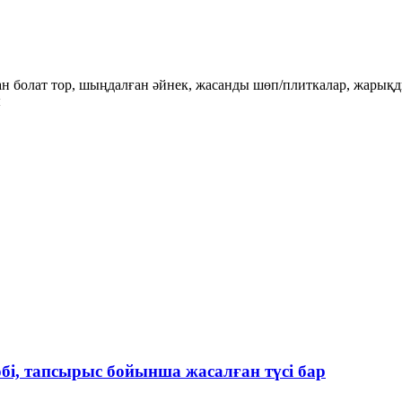
 болат тор, шыңдалған әйнек, жасанды шөп/плиткалар, жарықд
ы
өбі, тапсырыс бойынша жасалған түсі бар