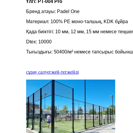
Үлгі: PT-004 Pro
Бренд атауы: Padel One
Материал: 100% PE моно-талшық, KDK бұйра
Қада биіктігі: 10 мм, 12 мм, 15 мм немесе теңше
Dtex: 10000
Тығыздығы: 50400/м² немесе тапсырыс бойын
сұрау салу
егжей-тегжейлі