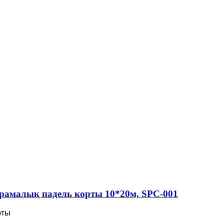
орамалық падель корты 10*20м, SPC-001
рты