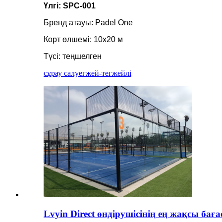
Үлгі: SPC-001
Бренд атауы: Padel One
Корт өлшемі: 10x20 м
Түсі: теңшелген
сұрау салу
егжей-тегжейлі
Lvyin Direct өндірушісінің ең жақсы ба