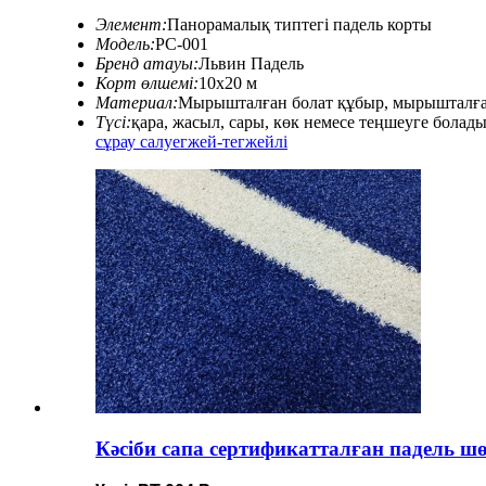
Элемент:
Панорамалық типтегі падель корты
Модель:
PC-001
Бренд атауы:
Львин Падель
Корт өлшемі:
10x20 м
Материал:
Мырышталған болат құбыр, мырышталған
Түсі:
қара, жасыл, сары, көк немесе теңшеуге болад
сұрау салу
егжей-тегжейлі
Кәсіби сапа сертификатталған падель ш