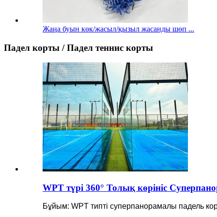
Жаңа буын көк/жасыл/қызыл жасанды шөп ...
Падел корты / Падел теннис корты
WPT түрі 360° Толық көрініс Суперпан
Бұйым: WPT типті суперпанорамалы падель ко