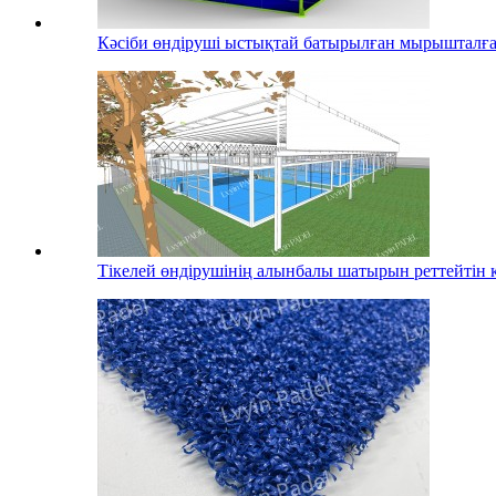
Кәсіби өндіруші ыстықтай батырылған мырышталға
Тікелей өндірушінің алынбалы шатырын реттейтін к