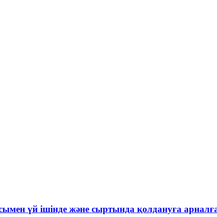
ғасымен үй ішінде және сыртында қолдануға арналғ