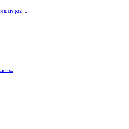
н шатырлы ...
аноэ...