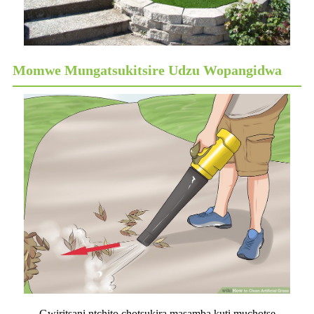
Momwe Mungatsukitsire Udzu Wopangidwa
Gwiritsani ntchito chotsukira masamba kuti muchotse