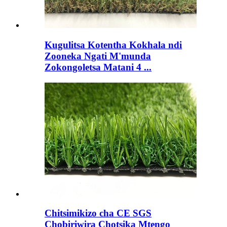
Kugulitsa Kotentha Kokhala ndi
Zooneka Ngati M'munda
Zokongoletsa Matani 4 ...
Chitsimikizo cha CE SGS
Chobiriwira Chotsika Mtengo