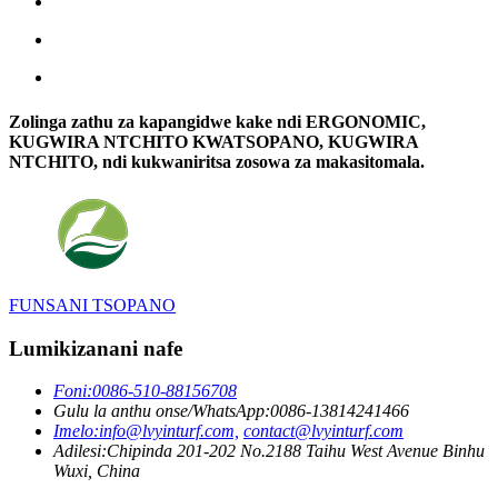
Zolinga zathu za kapangidwe kake ndi ERGONOMIC,
KUGWIRA NTCHITO KWATSOPANO, KUGWIRA
NTCHITO, ndi kukwaniritsa zosowa za makasitomala.
FUNSANI TSOPANO
Lumikizanani nafe
Foni:
0086-510-88156708
Gulu la anthu onse/WhatsApp:
0086-13814241466
Imelo:
info@lvyinturf.com,
contact@lvyinturf.com
Adilesi:
Chipinda 201-202 No.2188 Taihu West Avenue Binhu
Wuxi, China