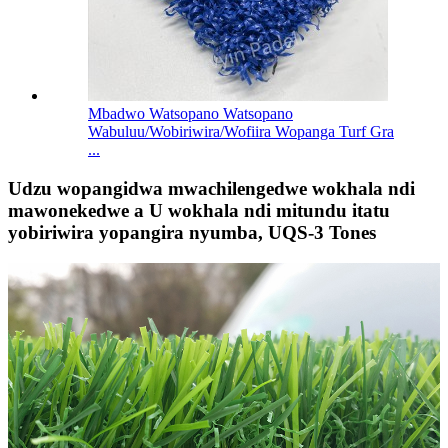
Mbadwo Watsopano Watsopano
Wabuluu/Wobiriwira/Wofiira Wopanga Turf Gra
...
Udzu wopangidwa mwachilengedwe wokhala ndi
mawonekedwe a U wokhala ndi mitundu itatu
yobiriwira yopangira nyumba, UQS-3 Tones