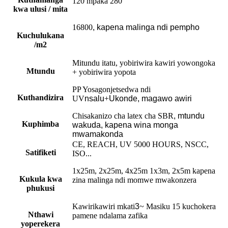
120 mpaka 280
kwa ulusi / mita
16800
, kapena malinga ndi pempho
Kuchulukana
/m2
Mitundu itatu, yobiriwira kawiri yowongoka
Mtundu
+ yobiriwira yopota
PP Yosagonjetsedwa ndi
Kuthandizira
UV
nsalu
+
Ukonde, magawo awiri
Chisakanizo cha latex cha SBR
,
mtundu
Kuphimba
wakuda, kapena wina monga
mwamakonda
CE, REACH, UV 5000 HOURS, NSCC,
Satifiketi
ISO...
1x25m, 2x25m, 4x25m 1x3m, 2x5m kapena
Kukula kwa
zina malinga ndi momwe mwakonzera
phukusi
Kawirikawiri mkati
3
~ Masiku 15 kuchokera
Nthawi
pamene ndalama zafika
yoperekera