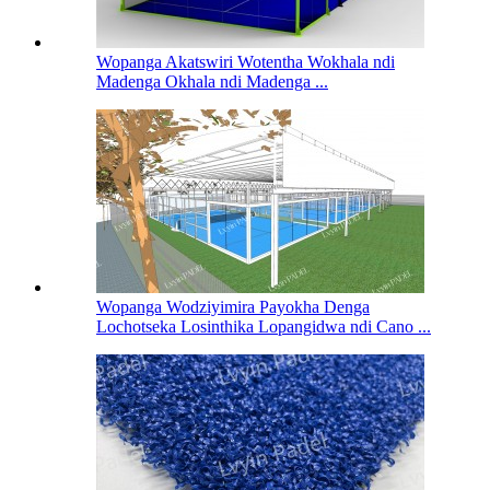
Wopanga Akatswiri Wotentha Wokhala ndi
Madenga Okhala ndi Madenga ...
Wopanga Wodziyimira Payokha Denga
Lochotseka Losinthika Lopangidwa ndi Cano ...