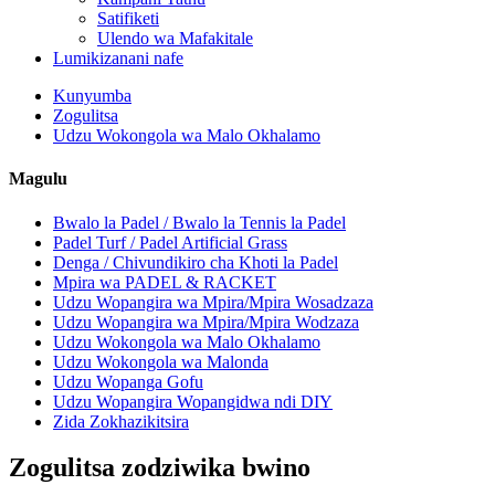
Satifiketi
Ulendo wa Mafakitale
Lumikizanani nafe
Kunyumba
Zogulitsa
Udzu Wokongola wa Malo Okhalamo
Magulu
Bwalo la Padel / Bwalo la Tennis la Padel
Padel Turf / Padel Artificial Grass
Denga / Chivundikiro cha Khoti la Padel
Mpira wa PADEL & RACKET
Udzu Wopangira wa Mpira/Mpira Wosadzaza
Udzu Wopangira wa Mpira/Mpira Wodzaza
Udzu Wokongola wa Malo Okhalamo
Udzu Wokongola wa Malonda
Udzu Wopanga Gofu
Udzu Wopangira Wopangidwa ndi DIY
Zida Zokhazikitsira
Zogulitsa zodziwika bwino