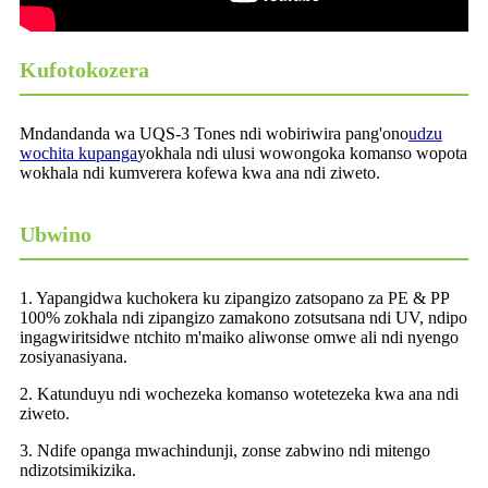
Kufotokozera
Mndandanda wa UQS-3 Tones ndi wobiriwira pang'ono
udzu
wochita kupanga
yokhala ndi ulusi wowongoka komanso wopota
wokhala ndi kumverera kofewa kwa ana ndi ziweto.
Ubwino
1. Yapangidwa kuchokera ku zipangizo zatsopano za PE & PP
100% zokhala ndi zipangizo zamakono zotsutsana ndi UV, ndipo
ingagwiritsidwe ntchito m'maiko aliwonse omwe ali ndi nyengo
zosiyanasiyana.
2. Katunduyu ndi wochezeka komanso wotetezeka kwa ana ndi
ziweto.
3. Ndife opanga mwachindunji, zonse zabwino ndi mitengo
ndizotsimikizika.