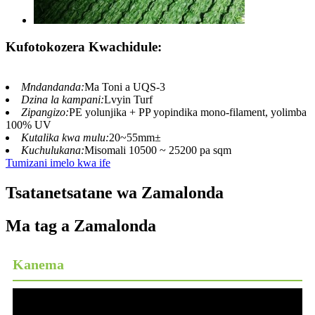
Kufotokozera Kwachidule:
Mndandanda:
Ma Toni a UQS-3
Dzina la kampani:
Lvyin Turf
Zipangizo:
PE yolunjika + PP yopindika mono-filament, yolimba
100% UV
Kutalika kwa mulu:
20~55mm±
Kuchulukana:
Misomali 10500 ~ 25200 pa sqm
Tumizani imelo kwa ife
Tsatanetsatane wa Zamalonda
Ma tag a Zamalonda
Kanema