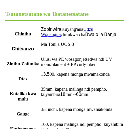
Tsatanetsatane wa Tsatanetsatane
Zobiriwira
Kuyang'ana
Udzu
Chinthu
Wopangira
chifukwa cha
Bwalo la Banja
Ma Toni a UQS-3
Chitsanzo
Ulusi wa PE wosagonjetsedwa ndi UV
Zinthu Zofunika
monofilament + PP curly fiber
1
3,5
00, kapena monga mwamakonda
Dtex
35mm, kapena malinga ndi pempho,
Kutalika kwa
kuyambira
18
mm ~
60
mm
mulu
3/8 inchi, kapena monga mwamakonda
Gauge
160, kapena malinga ndi pempho, kuyambira
Kuthamanga