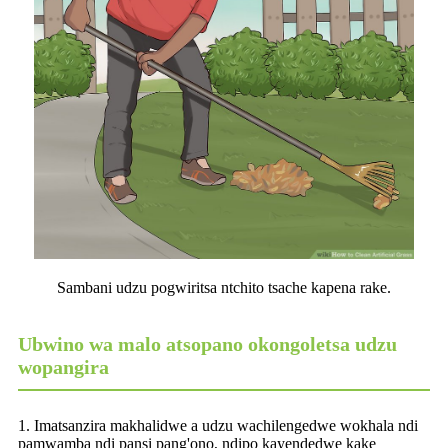
Sambani udzu pogwiritsa ntchito tsache kapena rake.
Ubwino wa malo atsopano okongoletsa udzu
wopangira
1. Imatsanzira makhalidwe a udzu wachilengedwe wokhala ndi
pamwamba ndi pansi pang'ono, ndipo kayendedwe kake