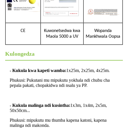
CE
Kuwonetsedwa kwa
Wopanda
Maola 5000 a UV
Mankhwala Oopsa
Kulongedza
- Kukula kwa kapeti wamba:
1x25m, 2x25m, 4x25m.
Phukusi: Pukutani mu mipukutu yokhala ndi chubu cha
pepala pakati, chopakidwa ndi nsalu ya PP.
- Kukula malinga ndi kusintha:
1x3m, 1x4m, 2x5m,
50x50cm...
Phukusi: mipukutu mu thumba kapena katoni, kapena
malinga ndi makonda.