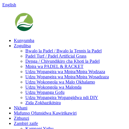
English
Kunyumba
Zogulitsa
Bwalo la Padel / Bwalo la Tennis la Padel
Padel Turf / Padel Artificial Grass
Denga / Chivundikiro cha Khoti la Padel
Mpira wa PADEL & RACKET
Udzu Wopangira wa Mpira/Mpira Wodzaza
Udzu Wopangira wa Mpira/Mpira Wosadzaza
Udzu Wokongola wa Malo Okhalamo
Udzu Wokongola wa Malonda
Udzu Wopanga Gofu
Udzu Wopangira Wopangidwa ndi DIY
Zida Zokhazikitsira
Nkhani
Mafunso Ofunsidwa Kawirikawiri
Zithunzi
Zambiri zaife
Kampani Yathu