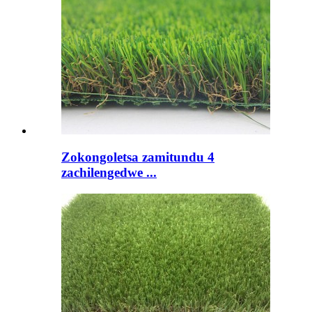
Zokongoletsa zamitundu 4
zachilengedwe ...