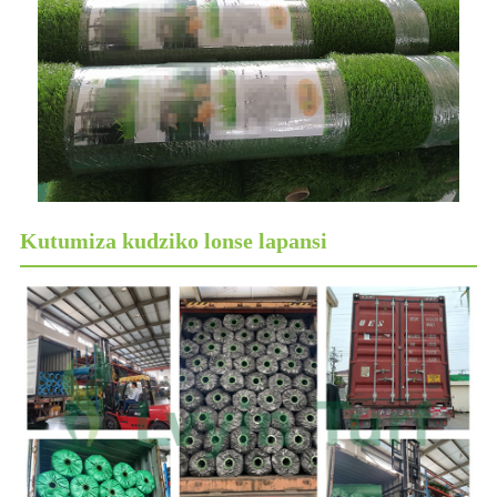
Kutumiza kudziko lonse lapansi