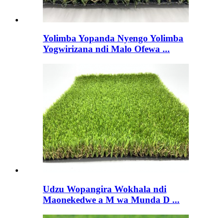
Yolimba Yopanda Nyengo Yolimba
Yogwirizana ndi Malo Ofewa ...
Udzu Wopangira Wokhala ndi
Maonekedwe a M wa Munda D ...