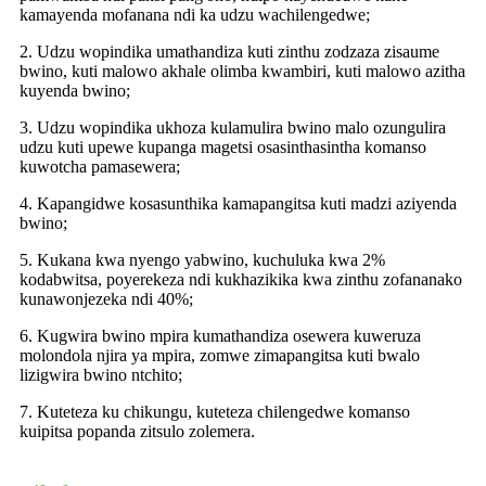
kamayenda mofanana ndi ka udzu wachilengedwe;
2. Udzu wopindika umathandiza kuti zinthu zodzaza zisaume
bwino, kuti malowo akhale olimba kwambiri, kuti malowo azitha
kuyenda bwino;
3. Udzu wopindika ukhoza kulamulira bwino malo ozungulira
udzu kuti upewe kupanga magetsi osasinthasintha komanso
kuwotcha pamasewera;
4. Kapangidwe kosasunthika kamapangitsa kuti madzi aziyenda
bwino;
5. Kukana kwa nyengo yabwino, kuchuluka kwa 2%
kodabwitsa, poyerekeza ndi kukhazikika kwa zinthu zofananako
kunawonjezeka ndi 40%;
6. Kugwira bwino mpira kumathandiza osewera kuweruza
molondola njira ya mpira, zomwe zimapangitsa kuti bwalo
lizigwira bwino ntchito;
7. Kuteteza ku chikungu, kuteteza chilengedwe komanso
kuipitsa popanda zitsulo zolemera.