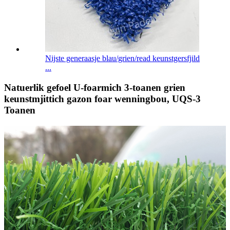
Nijste generaasje blau/grien/read keunstgersfjild
...
Natuerlik gefoel U-foarmich 3-toanen grien
keunstmjittich gazon foar wenningbou, UQS-3
Toanen