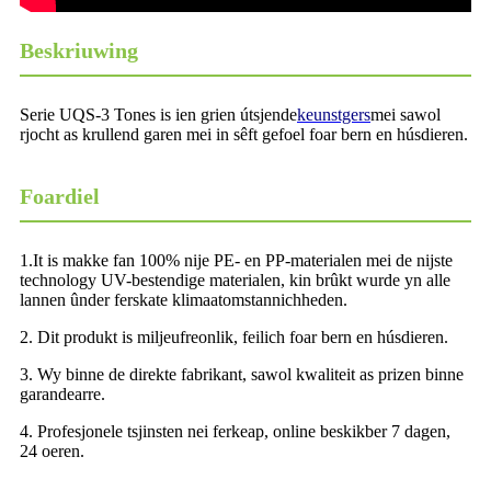
Beskriuwing
Serie UQS-3 Tones is ien grien útsjende
keunstgers
mei sawol
rjocht as krullend garen mei in sêft gefoel foar bern en húsdieren.
Foardiel
1.It is makke fan 100% nije PE- en PP-materialen mei de nijste
technology UV-bestendige materialen, kin brûkt wurde yn alle
lannen ûnder ferskate klimaatomstannichheden.
2. Dit produkt is miljeufreonlik, feilich foar bern en húsdieren.
3. Wy binne de direkte fabrikant, sawol kwaliteit as prizen binne
garandearre.
4. Profesjonele tsjinsten nei ferkeap, online beskikber 7 dagen,
24 oeren.