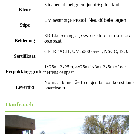
3 toanen, dûbel grien rjocht + grien krul
Kleur
UV-bestindige PP
stof
+
Net, dûbele lagen
Stipe
SBR-latexmingsel
,
swarte kleur, of oare as
Bekleding
oanpast
CE, REACH, UV 5000 oeren, NSCC, ISO...
Sertifikaat
1x25m, 2x25m, 4x25m 1x3m, 2x5m of oar
Ferpakkingsgrutte
neffens oanpast
Normaal binnen
3
~15 dagen fan oankomst fan '
Levertiid
boarchsom
Oanfraach