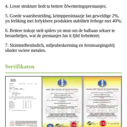
4. Losse struktuer liedt ta bettere ôfwetteringsprestaasjes;
5. Goede waarsbestriding, krimppersintaazje fan geweldige 2%,
yn ferliking mei ferlykbere produkten stabiliteit ferhege mei 40%;
6. Bettere traksje stelt spilers yn steat om de balbaan sekuer te
beoardieljen, wat de prestaasjes fan it fjild ferbetteret;
7. Skimmelbestindich, miljeubeskerming en fersmoargingsfrij
sûnder swiere metalen.
Sertifikaten