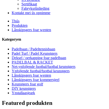
Sertifikaat
Fabryksrûnlieding
Kontakt mei ús opnimme
Thús
Produkten
Lânskipsgers foar wenten
Kategoryen
Padelbaan / Padeltennisbaan
Padel Turf / Padel Keunstgers
Deksel / oerkapping foar padelbaan
PADELBAL & RACKET
Net-ynfoljende fuotbal/fuotbal keunstgers
Ynfoljende fuotbal/fuotbal keunstgers
Lânskipsgers foar wenten
Lânskipsgers foar kommersjeel
Keunstgers foar golf
DIY keunstgers
Ynstallaasjeark
Featured produkten