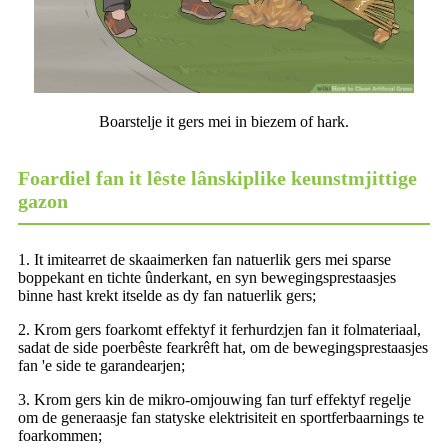
Boarstelje it gers mei in biezem of hark.
Foardiel fan it lêste lânskiplike keunstmjittige
gazon
1. It imitearret de skaaimerken fan natuerlik gers mei sparse
boppekant en tichte ûnderkant, en syn bewegingsprestaasjes
binne hast krekt itselde as dy fan natuerlik gers;
2. Krom gers foarkomt effektyf it ferhurdzjen fan it folmateriaal,
sadat de side poerbêste fearkrêft hat, om de bewegingsprestaasjes
fan 'e side te garandearjen;
3. Krom gers kin de mikro-omjouwing fan turf effektyf regelje
om de generaasje fan statyske elektrisiteit en sportferbaarnings te
foarkommen;