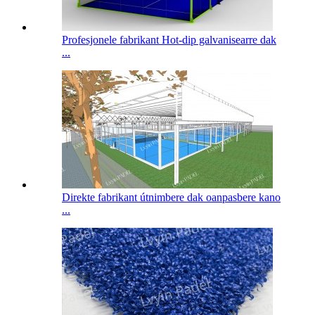
Profesjonele fabrikant Hot-dip galvanisearre dak
...
Direkte fabrikant útnimbere dak oanpasbere kano
...