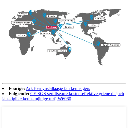
Foarige:
Ark foar ynstallaasje fan keunstgers
Folgjende:
CE SGS sertifisearre kosten-effektive griene útsjoch
lânskiplike keunstmjittige turf, W6080