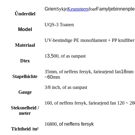
Grien
Sykje
Keunstgers
foar
Famyljebinnenple
Ûnderdiel
UQS-3 Toanen
Model
UV-bestindige PE monofilament + PP krulfiber
Materiaal
1
3,5
00, of as oanpast
Dtex
35mm, of neffens fersyk, fariearjend fan
18
mm
Stapelhichte
~
60
mm
3/8 inch, of as oanpast
Gauge
160, of neffens fersyk, fariearjend fan 120 ~ 28
Steksnelheid /
meter
16800
, of neffens fersyk
Tichtheid /m²