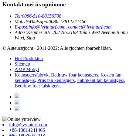
Kontakt mei ús opnimme
Tel:
0086-510-88156708
Mobyl/Whatsapp:
0086-13814241466
E-post:
info@lvyinturf.com,
contact@lvyinturf.com
Adres:
Keamer 201-202 No.2188 Taihu West Avenue Binhu
Wuxi, Sina
© Auteursrjocht - 2011-2022: Alle rjochten foarbehâlden.
Hot Produkten
Sitemap
AMP Mobyl
Keunstgersfabryk
,
Bedriuw foar keunstgers
,
Kosten fan
keunstgers
,
Priis fan keunstgers
,
Fabrikant fan keunstgers
,
Bedriuw foar falsk gers
,
info@lvyinturf.com
+86-13814241466
+86-18036052018