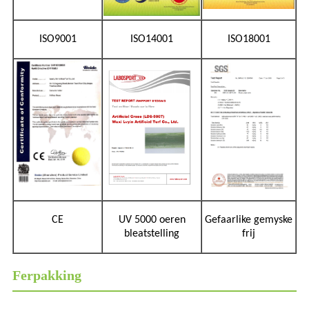
ISO9001
ISO14001
ISO18001
CE
UV 5000 oeren
Gefaarlike gemyske
bleatstelling
frij
Ferpakking