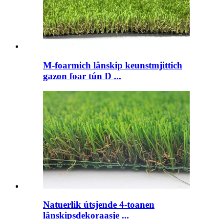
M-foarmich lânskip keunstmjittich
gazon foar tún D ...
Natuerlik útsjende 4-toanen
lânskipsdekoraasje ...