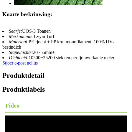
Koarte beskriuwing:
Searje:
UQS-3 Toanen
Merknamme:
Lvyin Turf
Materiaal:
PE rjocht + PP krul monofilament, 100% UV-
bestindich
Stapelhichte:
20~55mm±
Dichtheid:
10500~25200 stekken per fjouwerkante meter
Stjoer e-post nei ús
Produktdetail
Produktlabels
Fideo