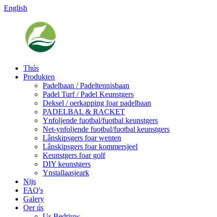
English
Thús
Produkten
Padelbaan / Padeltennisbaan
Padel Turf / Padel Keunstgers
Deksel / oerkapping foar padelbaan
PADELBAL & RACKET
Ynfoljende fuotbal/fuotbal keunstgers
Net-ynfoljende fuotbal/fuotbal keunstgers
Lânskipsgers foar wenten
Lânskipsgers foar kommersjeel
Keunstgers foar golf
DIY keunstgers
Ynstallaasjeark
Nijs
FAQ's
Galery
Oer ús
Us Bedriuw