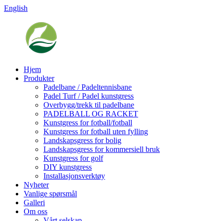
English
Hjem
Produkter
Padelbane / Padeltennisbane
Padel Turf / Padel kunstgress
Overbygg/trekk til padelbane
PADELBALL OG RACKET
Kunstgress for fotball/fotball
Kunstgress for fotball uten fylling
Landskapsgress for bolig
Landskapsgress for kommersiell bruk
Kunstgress for golf
DIY kunstgress
Installasjonsverktøy
Nyheter
Vanlige spørsmål
Galleri
Om oss
Vårt selskap