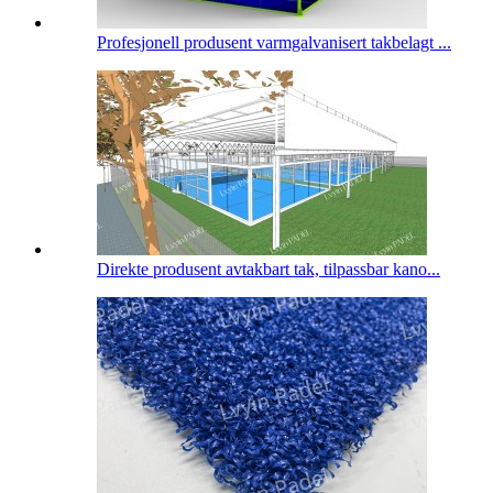
Profesjonell produsent varmgalvanisert takbelagt ...
Direkte produsent avtakbart tak, tilpassbar kano...