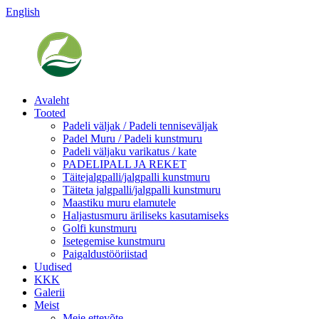
English
Avaleht
Tooted
Padeli väljak / Padeli tenniseväljak
Padel Muru / Padeli kunstmuru
Padeli väljaku varikatus / kate
PADELIPALL JA REKET
Täitejalgpalli/jalgpalli kunstmuru
Täiteta jalgpalli/jalgpalli kunstmuru
Maastiku muru elamutele
Haljastusmuru äriliseks kasutamiseks
Golfi kunstmuru
Isetegemise kunstmuru
Paigaldustööriistad
Uudised
KKK
Galerii
Meist
Meie ettevõte