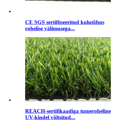
CE SGS sertifitseeritud kulutõhus
rohelise välimusega...
REACH-sertifikaadiga tumeroheline
UV-kindel võltsitud...