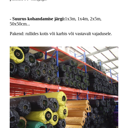
- Suurus kohandamise järgi:
1x3m, 1x4m, 2x5m,
50x50cm...
Pakend: rullides kotis või karbis või vastavalt vajadusele.