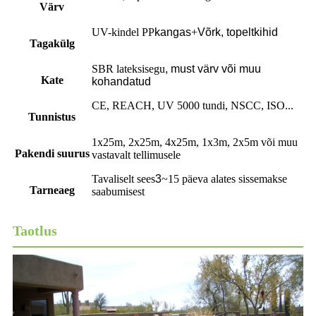
Värv
UV-kindel PP
kangas
+
Võrk, topeltkihid
Tagakülg
SBR lateksisegu
,
must värv või muu
Kate
kohandatud
CE, REACH, UV 5000 tundi, NSCC, ISO...
Tunnistus
1x25m, 2x25m, 4x25m, 1x3m, 2x5m või muu
Pakendi suurus
vastavalt tellimusele
Tavaliselt sees
3
~15 päeva alates sissemakse
Tarneaeg
saabumisest
Taotlus