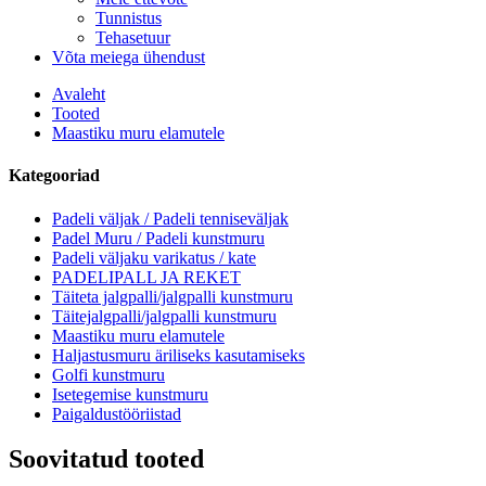
Tunnistus
Tehasetuur
Võta meiega ühendust
Avaleht
Tooted
Maastiku muru elamutele
Kategooriad
Padeli väljak / Padeli tenniseväljak
Padel Muru / Padeli kunstmuru
Padeli väljaku varikatus / kate
PADELIPALL JA REKET
Täiteta jalgpalli/jalgpalli kunstmuru
Täitejalgpalli/jalgpalli kunstmuru
Maastiku muru elamutele
Haljastusmuru äriliseks kasutamiseks
Golfi kunstmuru
Isetegemise kunstmuru
Paigaldustööriistad
Soovitatud tooted