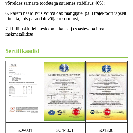
võrreldes sarnaste toodetega suurenes stabiilsus 40%;
6. Parem haarduvus võimaldab mängijatel palli trajektoori täpselt
hinnata, mis parandab väljaku sooritust;
7. Hallituskindel, keskkonnakaitse ja saastevaba ilma
raskmetallideta.
Sertifikaadid
ISO9001
ISO14001
ISO18001