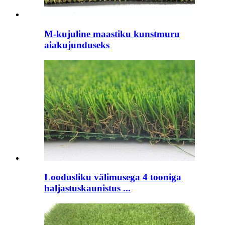
M-kujuline maastiku kunstmuru
aiakujunduseks
Loodusliku välimusega 4 tooniga
haljastuskaunistus ...