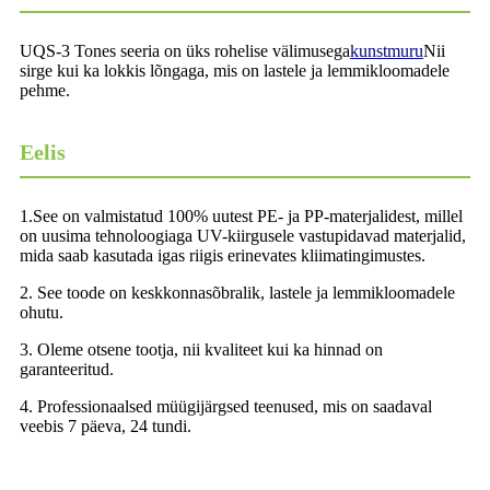
UQS-3 Tones seeria on üks rohelise välimusega
kunstmuru
Nii
sirge kui ka lokkis lõngaga, mis on lastele ja lemmikloomadele
pehme.
Eelis
1.See on valmistatud 100% uutest PE- ja PP-materjalidest, millel
on uusima tehnoloogiaga UV-kiirgusele vastupidavad materjalid,
mida saab kasutada igas riigis erinevates kliimatingimustes.
2. See toode on keskkonnasõbralik, lastele ja lemmikloomadele
ohutu.
3. Oleme otsene tootja, nii kvaliteet kui ka hinnad on
garanteeritud.
4. Professionaalsed müügijärgsed teenused, mis on saadaval
veebis 7 päeva, 24 tundi.