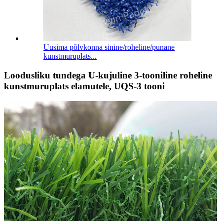
Uusima põlvkonna sinine/roheline/punane
kunstmuruplats...
Loodusliku tundega U-kujuline 3-tooniline roheline
kunstmuruplats elamutele, UQS-3 tooni