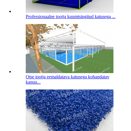
Professionaalne tootja kuumtsingitud katusega ...
Otse tootja eemaldatava katusega kohandatav
kanuu...