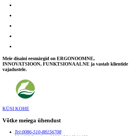
Meie disaini eesmärgid on ERGONOOMNE,
INNOVATSIOON, FUNKTSIONAALNE ja vastab klientide
vajadustele.
KÜSI KOHE
Võtke meiega ühendust
Tel:
0086-510-88156708