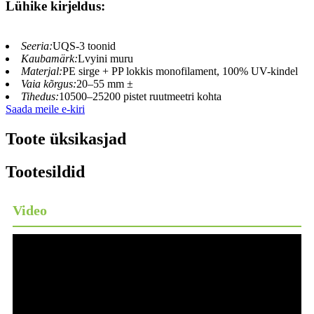
Lühike kirjeldus:
Seeria:
UQS-3 toonid
Kaubamärk:
Lvyini muru
Materjal:
PE sirge + PP lokkis monofilament, 100% UV-kindel
Vaia kõrgus:
20–55 mm ±
Tihedus:
10500–25200 pistet ruutmeetri kohta
Saada meile e-kiri
Toote üksikasjad
Tootesildid
Video