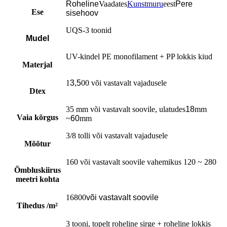
Roheline
Vaadates
Kunstmuru
eest
Pere
Ese
sisehoov
UQS-3 toonid
Mudel
UV-kindel PE monofilament + PP lokkis kiud
Materjal
1
3,5
00 või vastavalt vajadusele
Dtex
35 mm või vastavalt soovile, ulatudes
18
mm
Vaia kõrgus
~
60
mm
3/8 tolli või vastavalt vajadusele
Mõõtur
160 või vastavalt soovile vahemikus 120 ~ 280
Õmbluskiirus
meetri kohta
16800
või vastavalt soovile
Tihedus /m²
3 tooni, topelt roheline sirge + roheline lokkis