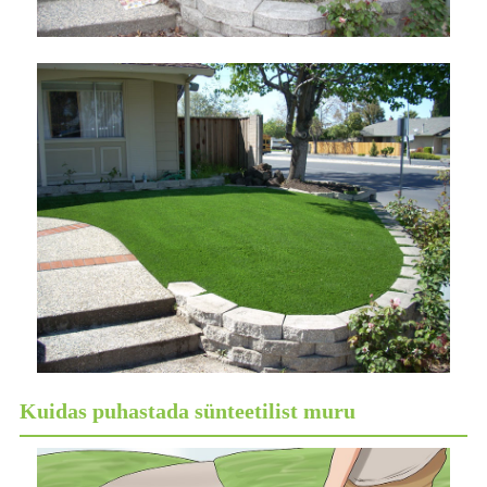
Kuidas puhastada sünteetilist muru