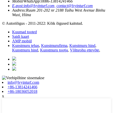
Mobiil/WhatsApp:
0086-13814241466
E-post:
info@lvyinturf.com,
contact@lvyinturf.com
Aadress:
Ruum 201-202 nr 2188 Taihu West Avenue Binhu
Wuxi, Hiina
© Autoriõigus - 2011-2022: Kõik õigused kaitstud.
Kuumad tooted
Saidi kaart
AMP mobiil
Kunstmuru tehas
,
Kunstmurufirma
,
Kunstmuru hind
,
Kunstmuru hind
,
Kunstmuru tootja
,
Võltsrohu ettevõte
,
info@lvyinturf.com
+86-13814241466
+86-18036052018
x