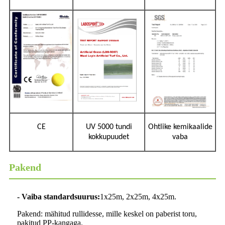
CE
UV 5000 tundi
Ohtlike kemikaalide
kokkupuudet
vaba
Pakend
- Vaiba standardsuurus:
1x25m, 2x25m, 4x25m.
Pakend: mähitud rullidesse, mille keskel on paberist toru,
pakitud PP-kangaga.