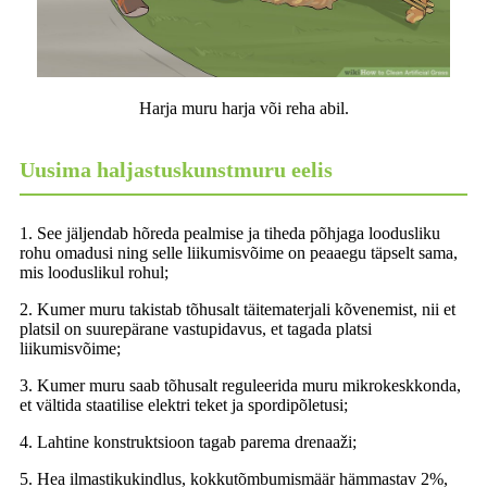
Harja muru harja või reha abil.
Uusima haljastuskunstmuru eelis
1. See jäljendab hõreda pealmise ja tiheda põhjaga loodusliku
rohu omadusi ning selle liikumisvõime on peaaegu täpselt sama,
mis looduslikul rohul;
2. Kumer muru takistab tõhusalt täitematerjali kõvenemist, nii et
platsil on suurepärane vastupidavus, et tagada platsi
liikumisvõime;
3. Kumer muru saab tõhusalt reguleerida muru mikrokeskkonda,
et vältida staatilise elektri teket ja spordipõletusi;
4. Lahtine konstruktsioon tagab parema drenaaži;
5. Hea ilmastikukindlus, kokkutõmbumismäär hämmastav 2%,