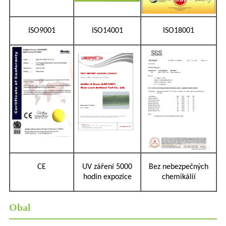
ISO9001
ISO14001
ISO18001
CE
UV záření 5000
Bez nebezpečných
hodin expozice
chemikálií
Obal