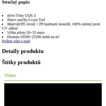
Stručný popis:
Série:
Tóny UQS-3
Název značky:
Lvyin Turf
Materiál:
PE rovný + PP kudrnatý monofil, 100% odolný proti
UV záření
Výška piloty:
20~55 mm±
Hustota:
10500~25200 stehů na m²
Pošlete nám e-mail
Detaily produktu
Štítky produktů
Video