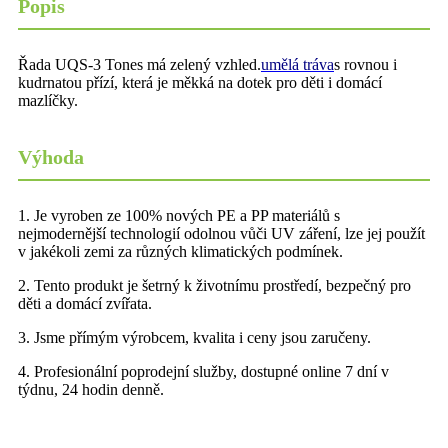
Popis
Řada UQS-3 Tones má zelený vzhled.
umělá tráva
s rovnou i
kudrnatou přízí, která je měkká na dotek pro děti i domácí
mazlíčky.
Výhoda
1. Je vyroben ze 100% nových PE a PP materiálů s
nejmodernější technologií odolnou vůči UV záření, lze jej použít
v jakékoli zemi za různých klimatických podmínek.
2. Tento produkt je šetrný k životnímu prostředí, bezpečný pro
děti a domácí zvířata.
3. Jsme přímým výrobcem, kvalita i ceny jsou zaručeny.
4. Profesionální poprodejní služby, dostupné online 7 dní v
týdnu, 24 hodin denně.