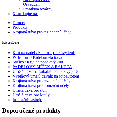
Osvědčení
Prohlídka továrny
Kontaktujte nás
Domov
Produkty
Krajinná tráva pro rezidenční účely
Kategorie
Kurt na padel / Kurt na padelový tenis
Padel Turf / Padel umělá tráva
Stříška / Kryt na padelový kurt
PADELOVÝ MÍČEK A RAKETA
Umělá tráva na fotbal/fotbal bez výplně
Výplňový umělý trávník na fotbal/fotbal
Krajinná tráva pro rezidenční účely
Krajinná tráva pro komerční účely
Umělá tráva pro golf
Umělá tráva pro kutily
Instalační nástroje
Doporučené produkty