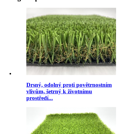
Drsný, odolný proti povětrnostním
vlivům, šetrný k životnímu
prostředí...