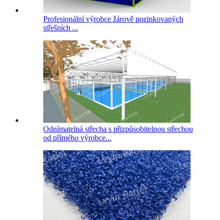
Profesionální výrobce žárově pozinkovaných
střešních ...
Odnímatelná střecha s přizpůsobitelnou střechou
od přímého výrobce...