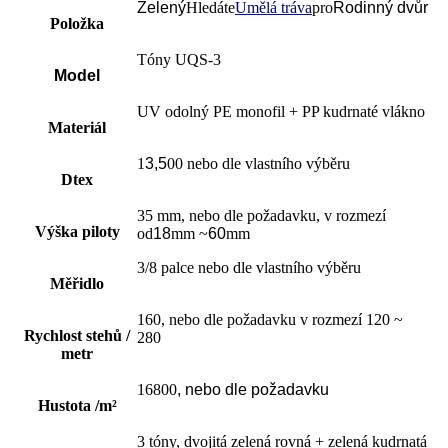
Zelený
Hledáte
Umělá tráva
pro
Rodinný dvůr
Položka
Tóny UQS-3
Model
UV odolný PE monofil + PP kudrnaté vlákno
Materiál
1
3,5
00 nebo dle vlastního výběru
Dtex
35 mm, nebo dle požadavku, v rozmezí
Výška piloty
od
18
mm ~
60
mm
3/8 palce nebo dle vlastního výběru
Měřidlo
160, nebo dle požadavku v rozmezí 120 ~
Rychlost stehů /
280
metr
16800
, nebo dle požadavku
Hustota /m²
3 tóny, dvojitá zelená rovná + zelená kudrnatá