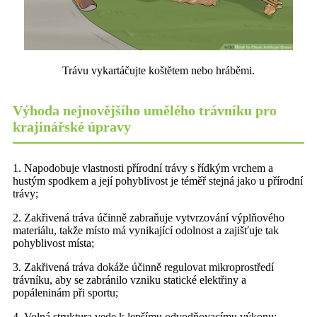
Trávu vykartáčujte koštětem nebo hráběmi.
Výhoda nejnovějšího umělého trávníku pro
krajinářské úpravy
1. Napodobuje vlastnosti přírodní trávy s řídkým vrchem a
hustým spodkem a její pohyblivost je téměř stejná jako u přírodní
trávy;
2. Zakřivená tráva účinně zabraňuje vytvrzování výplňového
materiálu, takže místo má vynikající odolnost a zajišťuje tak
pohyblivost místa;
3. Zakřivená tráva dokáže účinně regulovat mikroprostředí
trávníku, aby se zabránilo vzniku statické elektřiny a
popáleninám při sportu;
4. Volná struktura vede k lepšímu odvodňovacímu výkonu;