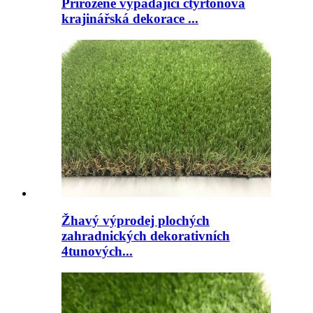
Přirozeně vypadající čtyřtónová
krajinářská dekorace ...
Žhavý výprodej plochých
zahradnických dekorativních
4tunových...