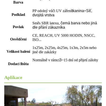
Barva
PP odolný vůči UV záření
tkanina
+
Síť,
Podklad
dvojitá vrstva
Směs SBR latexu
,
černá barva nebo jiná
Povlak
dle přání zákazníka
CE, REACH, UV 5000 HODIN, NSCC,
Osvědčení
ISO...
1x25m, 2x25m, 4x25m, 1x3m, 2x5m nebo
Velikost balení
jiné dle zakázky
Normálně v rámci
3
~15 dní od přijetí zálohy
Dodací lhůta
Aplikace