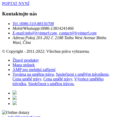
POPTAT NYNÍ
Kontaktujte nás
Tel.:
0086-510-88156708
Mobil/Whatsapp:
0086-13814241466
E-mail:
info@lvyinturf.com,
contact@lvyinturf.com
Adresa:
Pokoj 201-202 č. 2188 Taihu West Avenue Binhu
Wuxi, Čína
© Copyright - 2011-2022: Všechna práva vyhrazena.
Žhavé produkty
Mapa stránek
AMP pro mobilní zařízení
Továrna na umělou trávu
,
Společnost s umělým trávníkem
,
Cena umělé trávy
,
Cena umělé trávy
,
Výrobce umělého
trávníku
,
Společnost s umělou trávou
,