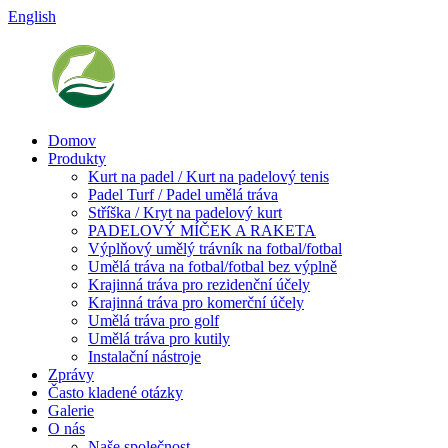
English
Domov
Produkty
Kurt na padel / Kurt na padelový tenis
Padel Turf / Padel umělá tráva
Stříška / Kryt na padelový kurt
PADELOVÝ MÍČEK A RAKETA
Výplňový umělý trávník na fotbal/fotbal
Umělá tráva na fotbal/fotbal bez výplně
Krajinná tráva pro rezidenční účely
Krajinná tráva pro komerční účely
Umělá tráva pro golf
Umělá tráva pro kutily
Instalační nástroje
Zprávy
Často kladené otázky
Galerie
O nás
Naše společnost