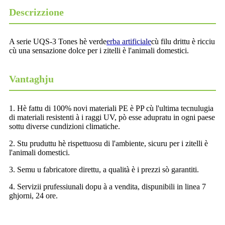
Descrizzione
A serie UQS-3 Tones hè verde
erba artificiale
cù filu drittu è ricciu
cù una sensazione dolce per i zitelli è l'animali domestici.
Vantaghju
1. Hè fattu di 100% novi materiali PE è PP cù l'ultima tecnulugia
di materiali resistenti à i raggi UV, pò esse adupratu in ogni paese
sottu diverse cundizioni climatiche.
2. Stu pruduttu hè rispettuosu di l'ambiente, sicuru per i zitelli è
l'animali domestici.
3. Semu u fabricatore direttu, a qualità è i prezzi sò garantiti.
4. Servizii prufessiunali dopu à a vendita, dispunibili in linea 7
ghjorni, 24 ore.