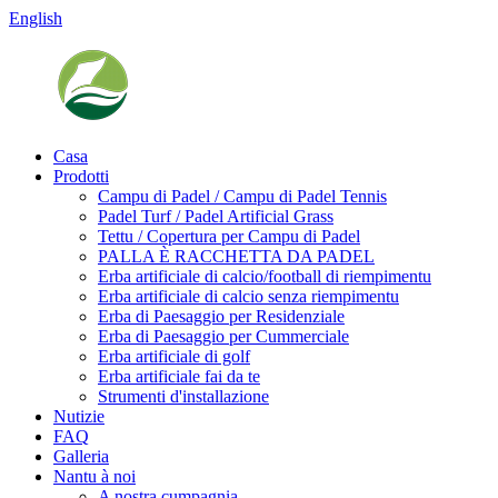
English
Casa
Prodotti
Campu di Padel / Campu di Padel Tennis
Padel Turf / Padel Artificial Grass
Tettu / Copertura per Campu di Padel
PALLA È RACCHETTA DA PADEL
Erba artificiale di calcio/football di riempimentu
Erba artificiale di calcio senza riempimentu
Erba di Paesaggio per Residenziale
Erba di Paesaggio per Cummerciale
Erba artificiale di golf
Erba artificiale fai da te
Strumenti d'installazione
Nutizie
FAQ
Galleria
Nantu à noi
A nostra cumpagnia