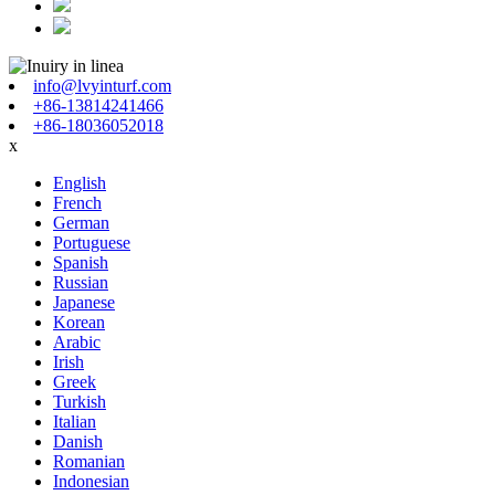
info@lvyinturf.com
+86-13814241466
+86-18036052018
x
English
French
German
Portuguese
Spanish
Russian
Japanese
Korean
Arabic
Irish
Greek
Turkish
Italian
Danish
Romanian
Indonesian