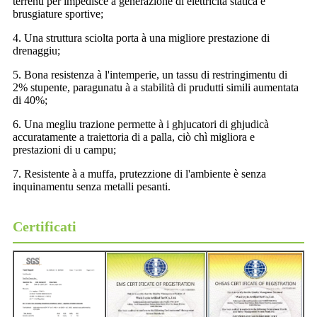
terrenu per impedisce a generazione di elettricità statica è
brusgiature sportive;
4. Una struttura sciolta porta à una migliore prestazione di
drenaggiu;
5. Bona resistenza à l'intemperie, un tassu di restringimentu di
2% stupente, paragunatu à a stabilità di prudutti simili aumentata
di 40%;
6. Una megliu trazione permette à i ghjucatori di ghjudicà
accuratamente a traiettoria di a palla, ciò chì migliora e
prestazioni di u campu;
7. Resistente à a muffa, prutezzione di l'ambiente è senza
inquinamentu senza metalli pesanti.
Certificati