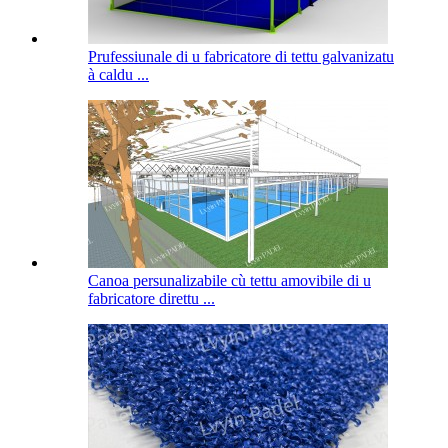
Prufessiunale di u fabricatore di tettu galvanizatu
à caldu ...
Canoa persunalizabile cù tettu amovibile di u
fabricatore direttu ...