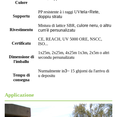
Culore
PP resistente à i raggi UV
tela
+
Rete,
Supportu
doppiu stratu
Mistura di lattice SBR
,
culore neru, o altru
Rivestimentu
cum'è persunalizatu
CE, REACH, UV 5000 ORE, NSCC,
Certificatu
ISO...
1x25m, 2x25m, 4x25m 1x3m, 2x5m o altri
Dimensione di
secondu persunalizatu
l'imballu
Nurmalmente in
3
~ 15 ghjorni da l'arrivu di
Tempu di
u depositu
consegna
Applicazione