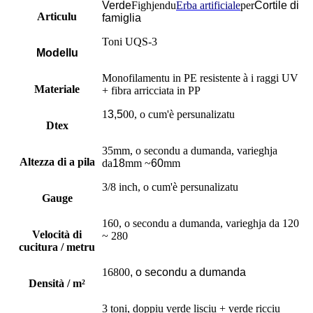
Verde
Fighjendu
Erba artificiale
per
Cortile di
Articulu
famiglia
Toni UQS-3
Modellu
Monofilamentu in PE resistente à i raggi UV
Materiale
+ fibra arricciata in PP
1
3,5
00, o cum'è persunalizatu
Dtex
35mm, o secondu a dumanda, varieghja
Altezza di a pila
da
18
mm ~
60
mm
3/8 inch, o cum'è persunalizatu
Gauge
160, o secondu a dumanda, varieghja da 120
Velocità di
~ 280
cucitura / metru
16800
, o secondu a dumanda
Densità / m²
3 toni, doppiu verde lisciu + verde ricciu