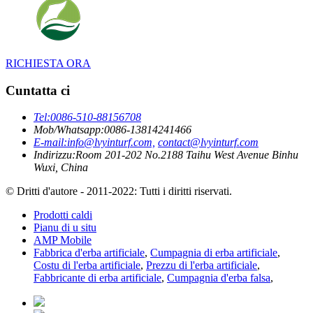
RICHIESTA ORA
Cuntatta ci
Tel:
0086-510-88156708
Mob/Whatsapp:
0086-13814241466
E-mail:
info@lvyinturf.com,
contact@lvyinturf.com
Indirizzu:
Room 201-202 No.2188 Taihu West Avenue Binhu
Wuxi, China
© Dritti d'autore - 2011-2022: Tutti i diritti riservati.
Prodotti caldi
Pianu di u situ
AMP Mobile
Fabbrica d'erba artificiale
,
Cumpagnia di erba artificiale
,
Costu di l'erba artificiale
,
Prezzu di l'erba artificiale
,
Fabbricante di erba artificiale
,
Cumpagnia d'erba falsa
,