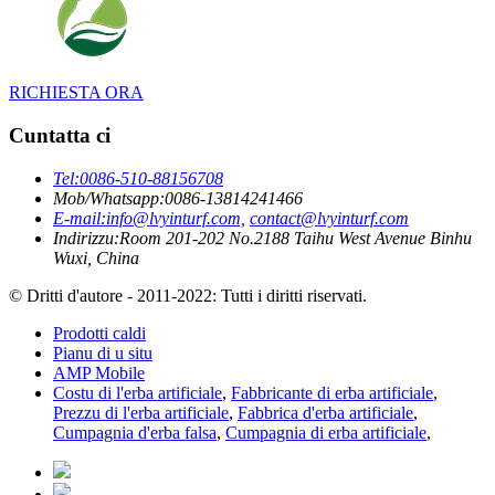
RICHIESTA ORA
Cuntatta ci
Tel:
0086-510-88156708
Mob/Whatsapp:
0086-13814241466
E-mail:
info@lvyinturf.com,
contact@lvyinturf.com
Indirizzu:
Room 201-202 No.2188 Taihu West Avenue Binhu
Wuxi, China
© Dritti d'autore - 2011-2022: Tutti i diritti riservati.
Prodotti caldi
Pianu di u situ
AMP Mobile
Costu di l'erba artificiale
,
Fabbricante di erba artificiale
,
Prezzu di l'erba artificiale
,
Fabbrica d'erba artificiale
,
Cumpagnia d'erba falsa
,
Cumpagnia di erba artificiale
,