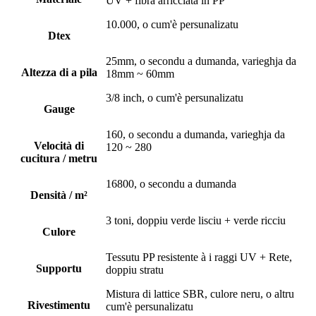
UV + fibra arricciata in PP
10.000, o cum'è persunalizatu
Dtex
25mm, o secondu a dumanda, varieghja da
Altezza di a pila
18mm ~ 60mm
3/8 inch, o cum'è persunalizatu
Gauge
160, o secondu a dumanda, varieghja da
Velocità di
120 ~ 280
cucitura / metru
16800, o secondu a dumanda
Densità / m²
3 toni, doppiu verde lisciu + verde ricciu
Culore
Tessutu PP resistente à i raggi UV + Rete,
Supportu
doppiu stratu
Mistura di lattice SBR, culore neru, o altru
Rivestimentu
cum'è persunalizatu