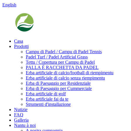
English
Casa
Prodotti
Campu di Padel / Campu di Padel Tennis
Padel Turf / Padel Artificial Grass
Tettu / Copertura per Campu di Padel
PALLA È RACCHETTA DA PADEL
Erba artificiale di calcio/football di riempimentu
Erba artificiale di calcio senza riempimentu
Erba di Paesaggio per Residenziale
Erba di Paesaggio per Cummerciale
Erba artificiale di golf
Erba artificiale fai da te
Strumenti d'installazione
Nutizie
FAQ
Galleria
Nantu à noi
A nostra cumpagnia