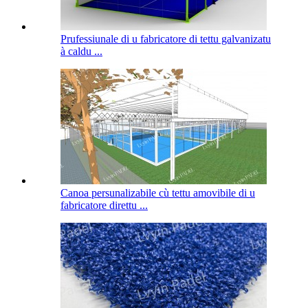
Prufessiunale di u fabricatore di tettu galvanizatu
à caldu ...
Canoa persunalizabile cù tettu amovibile di u
fabricatore direttu ...