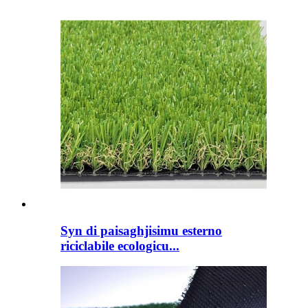
Syn di paisaghjisimu esterno
riciclabile ecologicu...