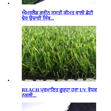
ਐਮਰਲੈਡ ਗ੍ਰੀਨ ਸਸਤੀ ਕੀਮਤ ਵਾਲੀ ਛੋਟੀ
ਢੇਰ ਉਚਾਈ ਸਿੰਥ...
REACH ਪ੍ਰਮਾਣਿਤ ਗੂੜ੍ਹਾ ਹਰਾ UV ਰੋਧਕ
ਨਕਲੀ...