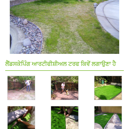
ਲੈਂਡਸਕੇਪਿੰਗ ਆਰਟੀਫੀਸ਼ੀਅਲ ਟਰਫ ਕਿਵੇਂ ਲਗਾਉਣਾ ਹੈ