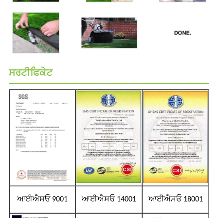
ਸਰਟੀਫਿਕੇਟ
ਆਈਐਸਓ 9001
ਆਈਐਸਓ 14001
ਆਈਐਸਓ 18001