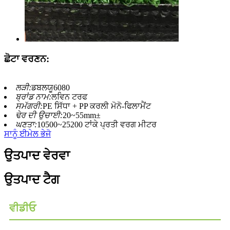
ਛੋਟਾ ਵਰਣਨ:
ਲੜੀ:
ਡਬਲਯੂ6080
ਬ੍ਰਾਂਡ ਨਾਮ:
ਲਵਿਨ ਟਰਫ
ਸਮੱਗਰੀ:
PE ਸਿੱਧਾ + PP ਕਰਲੀ ਮੋਨੋ-ਫਿਲਾਮੈਂਟ
ਢੇਰ ਦੀ ਉਚਾਈ:
20~55mm±
ਘਣਤਾ:
10500~25200 ਟਾਂਕੇ ਪ੍ਰਤੀ ਵਰਗ ਮੀਟਰ
ਸਾਨੂੰ ਈਮੇਲ ਭੇਜੋ
ਉਤਪਾਦ ਵੇਰਵਾ
ਉਤਪਾਦ ਟੈਗ
ਵੀਡੀਓ