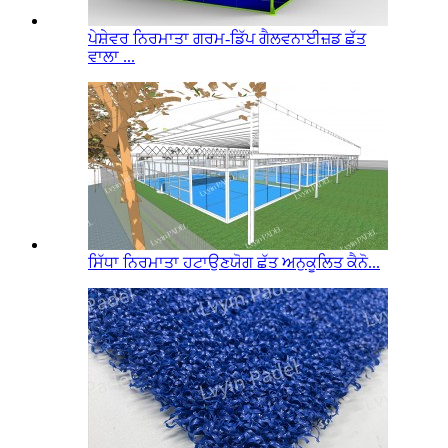
ਪੇਸ਼ੇਵਰ ਨਿਰਮਾਤਾ ਗਰਮ-ਡਿੱਪ ਗੈਲਵਨਾਈਜ਼ਡ ਛੱਤ
ਵਾਲਾ ...
ਸਿੱਧਾ ਨਿਰਮਾਤਾ ਹਟਾਉਣਯੋਗ ਛੱਤ ਅਨੁਕੂਲਿਤ ਕੈਨੋ...