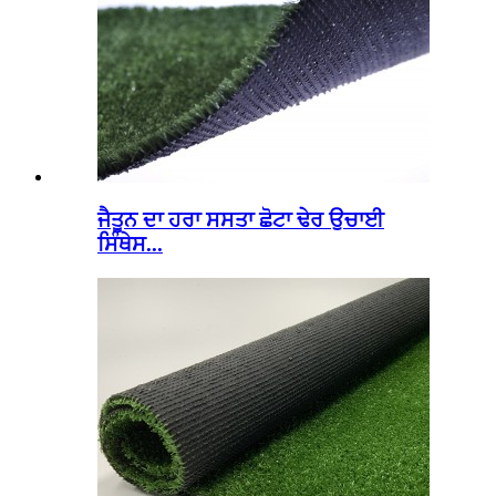
ਜੈਤੂਨ ਦਾ ਹਰਾ ਸਸਤਾ ਛੋਟਾ ਢੇਰ ਉਚਾਈ
ਸਿੰਥੇਸ...