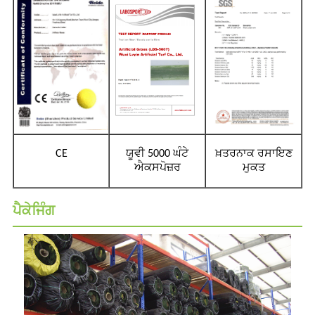
CE
ਯੂਵੀ 5000 ਘੰਟੇ
ਖ਼ਤਰਨਾਕ ਰਸਾਇਣ
ਐਕਸਪੋਜ਼ਰ
ਮੁਕਤ
ਪੈਕੇਜਿੰਗ