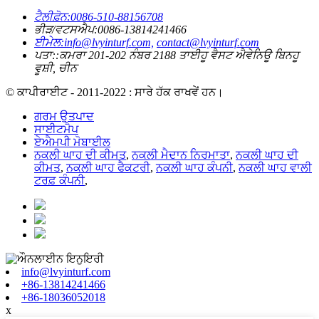
ਟੈਲੀਫ਼ੋਨ:
0086-510-88156708
ਭੀੜ/ਵਟਸਐਪ:
0086-13814241466
ਈਮੇਲ:
info@lvyinturf.com,
contact@lvyinturf.com
ਪਤਾ::
ਕਮਰਾ 201-202 ਨੰਬਰ 2188 ਤਾਈਹੂ ਵੈਸਟ ਐਵੇਨਿਊ ਬਿਨਹੂ
ਵੂਸ਼ੀ, ਚੀਨ
© ਕਾਪੀਰਾਈਟ - 2011-2022 : ਸਾਰੇ ਹੱਕ ਰਾਖਵੇਂ ਹਨ।
ਗਰਮ ਉਤਪਾਦ
ਸਾਈਟਮੈਪ
ਏਐਮਪੀ ਮੋਬਾਈਲ
ਨਕਲੀ ਘਾਹ ਦੀ ਕੀਮਤ
,
ਨਕਲੀ ਮੈਦਾਨ ਨਿਰਮਾਤਾ
,
ਨਕਲੀ ਘਾਹ ਦੀ
ਕੀਮਤ
,
ਨਕਲੀ ਘਾਹ ਫੈਕਟਰੀ
,
ਨਕਲੀ ਘਾਹ ਕੰਪਨੀ
,
ਨਕਲੀ ਘਾਹ ਵਾਲੀ
ਟਰਫ਼ ਕੰਪਨੀ
,
info@lvyinturf.com
+86-13814241466
+86-18036052018
x