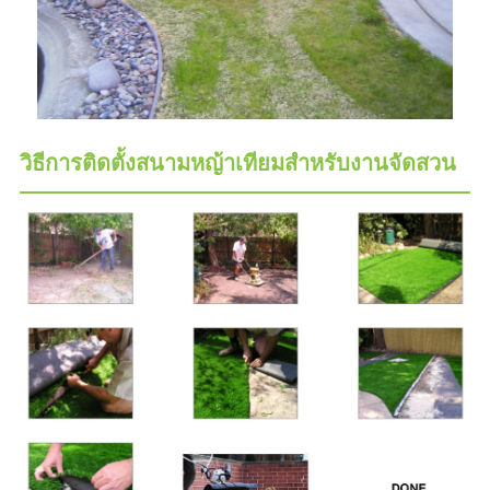
วิธีการติดตั้งสนามหญ้าเทียมสำหรับงานจัดสวน