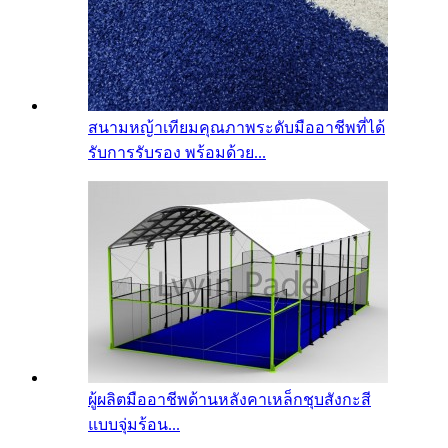
สนามหญ้าเทียมคุณภาพระดับมืออาชีพที่ได้
รับการรับรอง พร้อมด้วย...
ผู้ผลิตมืออาชีพด้านหลังคาเหล็กชุบสังกะสี
แบบจุ่มร้อน...