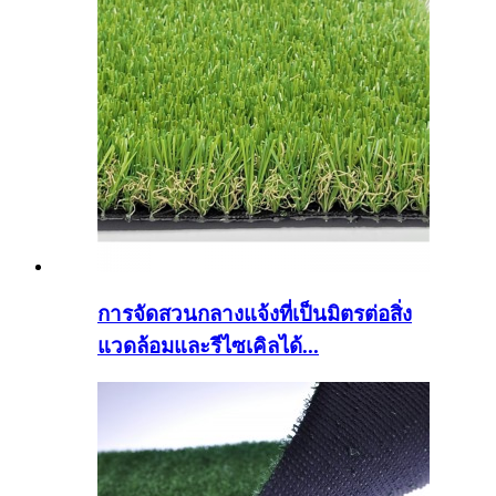
การจัดสวนกลางแจ้งที่เป็นมิตรต่อสิ่ง
แวดล้อมและรีไซเคิลได้...