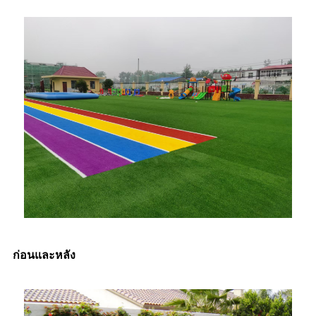
ก่อนและหลัง