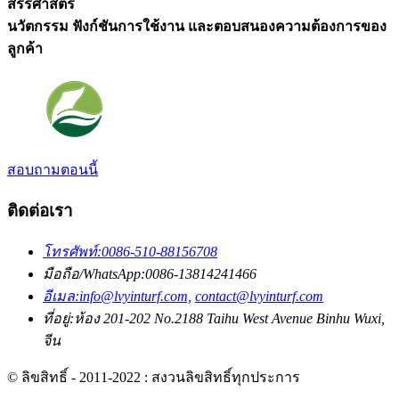
สรีรศาสตร์
นวัตกรรม ฟังก์ชันการใช้งาน และตอบสนองความต้องการของ
ลูกค้า
สอบถามตอนนี้
ติดต่อเรา
โทรศัพท์:
0086-510-88156708
มือถือ/WhatsApp:
0086-13814241466
อีเมล:
info@lvyinturf.com,
contact@lvyinturf.com
ที่อยู่:
ห้อง 201-202 No.2188 Taihu West Avenue Binhu Wuxi,
จีน
© ลิขสิทธิ์ - 2011-2022 : สงวนลิขสิทธิ์ทุกประการ