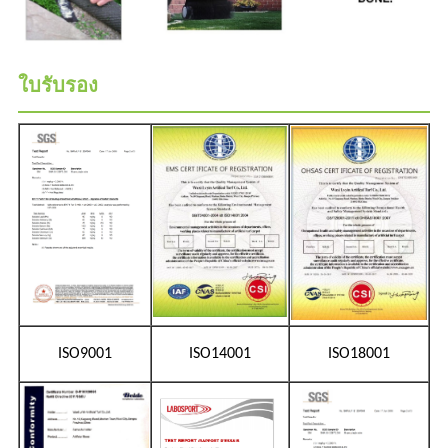
ใบรับรอง
ISO9001
ISO14001
ISO18001