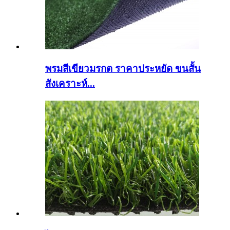
พรมสีเขียวมรกต ราคาประหยัด ขนสั้น
สังเคราะห์...