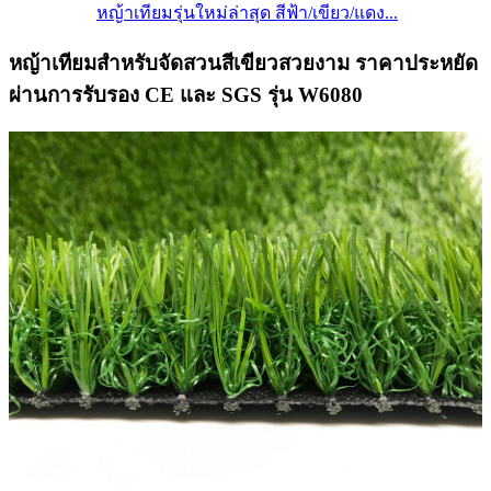
หญ้าเทียมรุ่นใหม่ล่าสุด สีฟ้า/เขียว/แดง...
หญ้าเทียมสำหรับจัดสวนสีเขียวสวยงาม ราคาประหยัด
ผ่านการรับรอง CE และ SGS รุ่น W6080