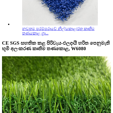
නවතම පරම්පරාවේ නිල්/කොළ/රතු කෘතිම
තණකොළ ග්‍රා...
CE SGS සහතික කළ පිරිවැය-ඵලදායී හරිත පෙනුමැති
භූමි අලංකරණ කෘතිම තණකොළ, W6080