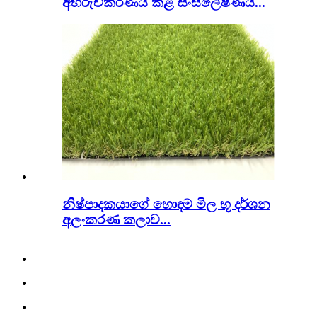
අභිරුචිකරණය කළ සංස්ලේෂණය...
නිෂ්පාදකයාගේ හොඳම මිල භූ දර්ශන
අලංකරණ කලාව...