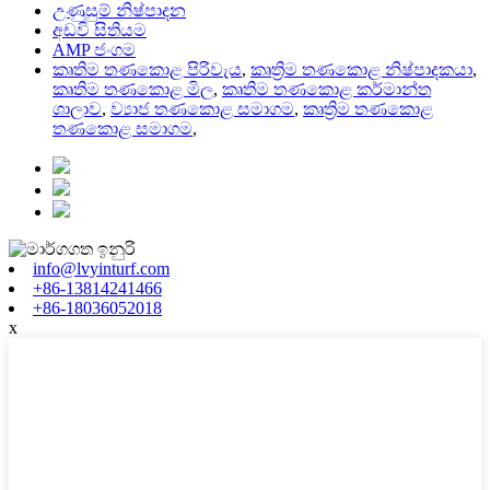
උණුසුම් නිෂ්පාදන
අඩවි සිතියම
AMP ජංගම
කෘතිම තණකොළ පිරිවැය
,
කෘත්‍රිම තණකොළ නිෂ්පාදකයා
,
කෘතිම තණකොළ මිල
,
කෘතිම තණකොළ කර්මාන්ත
ශාලාව
,
ව්‍යාජ තණකොළ සමාගම
,
කෘත්‍රිම තණකොළ
තණකොළ සමාගම
,
info@lvyinturf.com
+86-13814241466
+86-18036052018
x