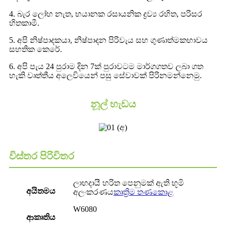
4. බැර ලෝහ නැත, භයානක රසායනික ද්‍රව්‍ය රහිත, පරිසර
හිතකාමී.
5. අපි නිෂ්පාදකයා, නිෂ්පාදන පිරිවැය සහ ගුණාත්මකභාවය
සහතික කෙරේ.
6. අපි පැය 24 පුරාම දින 7ක් පුරාවටම මාර්ගගතව ලබා ගත
හැකි වෘත්තීය අලෙවියෙන් පසු සේවාවක් පිරිනමන්නෙමු.
නූල් හැඩය
විස්තර පිරිවිතර
ලාභදායී හරිත පෙනුමක් ඇති භූමි
අයිතමය
අලංකරණය
කෘත්‍රිම තණකොළ
W6080
ආකෘතිය