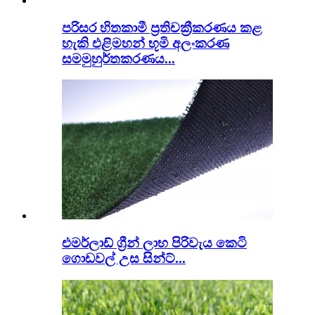
පරිසර හිතකාමී ප්‍රතිචක්‍රීකරණය කළ
හැකි එළිමහන් භූමි අලංකරණ
සමමුහුර්තකරණය...
එමර්ලාඩ් ග්‍රීන් ලාභ පිරිවැය කෙටි
ගොඩවල් උස සින්ට්...