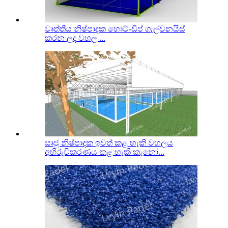
වෘත්තීය නිෂ්පාදක හොට්-ඩිප් ගැල්වනයිස්
කරන ලද වහල ...
සෘජු නිෂ්පාදක ඉවත් කළ හැකි වහලය
අභිරුචිකරණය කළ හැකි කැනෝ...