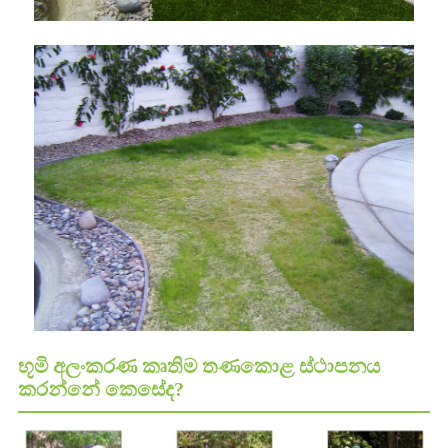
භූමි අලංකරණ කෘතිම තණකොළ ස්ථාපනය
කරන්නේ කෙසේද?