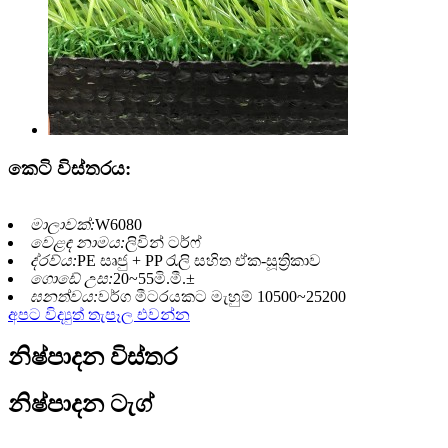
කෙටි විස්තරය:
මාලාවක්:
W6080
වෙළඳ නාමය:
ලිවින් ටර්ෆ්
ද්රව්ය:
PE සෘජු + PP රැලි සහිත ඒක-සූත්‍රිකාව
ගොඩේ උස:
20~55මි.මී.±
ඝනත්වය:
වර්ග මීටරයකට මැහුම් 10500~25200
අපට විද්‍යුත් තැපෑල එවන්න
නිෂ්පාදන විස්තර
නිෂ්පාදන ටැග්