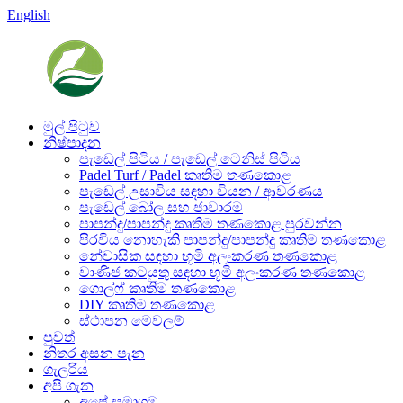
English
මුල් පිටුව
නිෂ්පාදන
පැඩෙල් පිටිය / පැඩෙල් ටෙනිස් පිටිය
Padel Turf / Padel කෘතිම තණකොළ
පැඩෙල් උසාවිය සඳහා වියන / ආවරණය
පැඩෙල් බෝල සහ ජාවාරම
පාපන්දු/පාපන්දු කෘතිම තණකොළ පුරවන්න
පිරවිය නොහැකි පාපන්දු/පාපන්දු කෘතිම තණකොළ
නේවාසික සඳහා භූමි අලංකරණ තණකොළ
වාණිජ කටයුතු සඳහා භූමි අලංකරණ තණකොළ
ගොල්ෆ් කෘතිම තණකොළ
DIY කෘතිම තණකොළ
ස්ථාපන මෙවලම්
පුවත්
නිතර අසන පැන
ගැලරිය
අපි ගැන
අපේ සමාගම