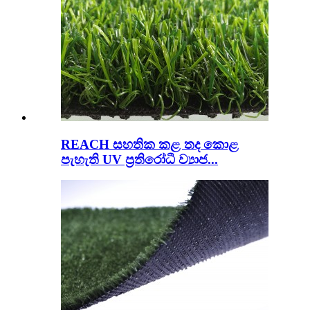
REACH සහතික කළ තද කොළ
පැහැති UV ප්‍රතිරෝධී ව්‍යාජ...