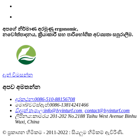
අපගේ නිර්මාණ අරමුණු ergonomic,
නවෝත්පාදනය, ක්‍රියාකාරී සහ පාරිභෝගික අවශ්‍යතා සපුරාලීම.
දැන් විමසන්න
අපව අමතන්න
දුරකථන:
0086-510-88156708
මොබ්/වට්ස්ඇප්:
0086-13814241466
විද්‍යුත් තැපෑල:
info@lvyinturf.com,
contact@lvyinturf.com
ලිපිනය:
කාමරය 201-202 No.2188 Taihu West Avenue Binhu
Wuxi, China
© ප්‍රකාශන හිමිකම - 2011-2022 : සියලුම හිමිකම් ඇවිරිණි.