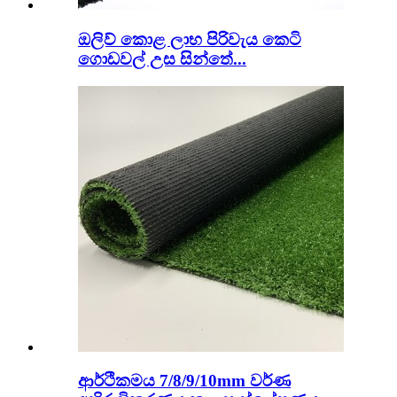
ඔලිව් කොළ ලාභ පිරිවැය කෙටි
ගොඩවල් උස සින්තේ...
ආර්ථිකමය 7/8/9/10mm වර්ණ