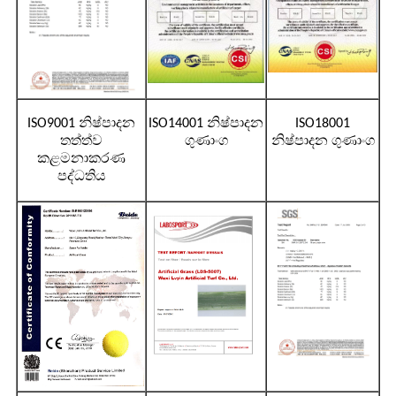
ISO9001 නිෂ්පාදන
ISO14001 නිෂ්පාදන
ISO18001
තත්ත්ව
ගුණාංග
නිෂ්පාදන ගුණාංග
කළමනාකරණ
පද්ධතිය