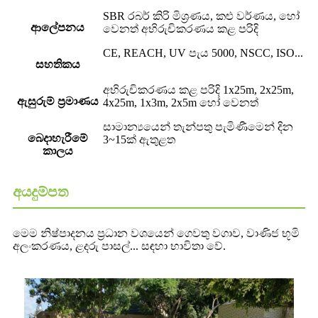
SBR රබර් කිරි මිශ්‍රණය, කළු වර්ණය, හෝ
ආලේපනය
වෙනත් අභිරුචිකරණය කළ පරිදි
CE, REACH, UV පැය 5000, NSCC, ISO...
සහතිකය
අභිරුචිකරණය කළ පරිදි 1x25m, 2x25m,
ඇසුරුම් ප්‍රමාණය
4x25m, 1x3m, 2x5m හෝ වෙනත්
සාමාන්‍යයෙන් තැන්පතු පැමිණීමෙන් දින
බෙදාහැරීමේ
3~15ක් ඇතුළත
කාලය
අයදුම්පත
මෙම නිෂ්පාදනය ප්‍රධාන වශයෙන් ගෙවතු වගාව, වාණිජ භූමි
අලංකරණය, ළදරු පාසල්... සඳහා භාවිතා වේ.