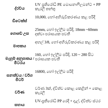
UV ප්‍රතිරෝධී PE මොනොෆිලමන්ට් + PP
ද්රව්ය
කැරලි තන්තු
10,000, හෝ අභිරුචිකරණය කළ පරිදි
ඩීටෙක්ස්
25mm, හෝ ඉල්ලීම පරිදි, 18mm ~60mm
ගොඩේ උස
දක්වා පරාසයක පවතී
අඟල් 3/8, හෝ අභිරුචිකරණය කළ පරිදි
මාපකය
160, හෝ ඉල්ලීම පරිදි, 120 ~ 280 සිට
මැහුම් අනුපාතය /
පරාසයක පවතී
මීටරය
16800, හෝ ඉල්ලීම පරිදි
ඝනත්වය / වර්ග
මීටර්
වර්ණ 3ක්, ද්විත්ව කොළ කෙළින් + කොළ
වර්ණ
කැරලි
UV-ප්‍රතිරෝධී PP රෙදි + දැල්, ද්විත්ව ස්ථර
සහාය