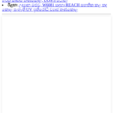
හරිත කෘතිම තණකොළ, UQS-3 ටොන්
ඊළඟ:
උද්‍යාන මළුව, W6081 සඳහා REACH සහතික කළ තද
කොළ පැහැති UV ප්‍රතිරෝධී ව්‍යාජ තණකොළ