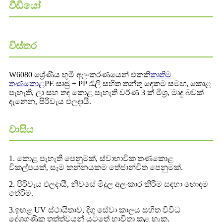
වීඩියෝ
විස්තර
W6080 ශ්‍රේණිය භූමි අලංකරණයෙන් එකකි
කෘතිම
තණකොළ
PE සෘජු + PP රැලි සහිත තන්තු දෙකම සමඟ, කොළ
පැහැති, ලා සහ තද කොළ පැහැති වර්ණ 3 ක් මිශ්‍ර, මෘදු බවක්
දැනෙන, පිරිවැය ඵලදායී.
වාසිය
1. කොළ පැහැති පෙනුමක්, ස්වාභාවික තණකොළ
විකල්පයක්, සෑම කන්නයකම තේජාන්විත පෙනුමක්.
2. පිරිවැය ඵලදායී, නිවසේ මිදුල අලංකාර කිරීම සඳහා හොඳම
තේරීම.
3.ඉහළ UV ස්ථායිතාව, දිගු සේවා කාලය සහිත විවිධ
දේශගුණික තත්ත්වයන් යටතේ භාවිතා කළ හැක.