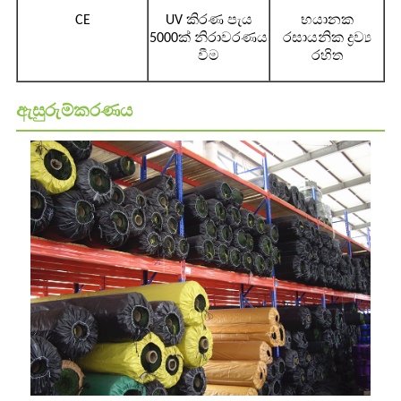
CE
UV කිරණ පැය
භයානක
5000ක් නිරාවරණය
රසායනික ද්‍රව්‍ය
වීම
රහිත
ඇසුරුම්කරණය