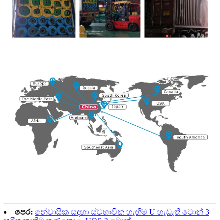
පෙර:
නේවාසික සඳහා ස්වභාවික හැඟීම U හැඩැති ටොන් 3