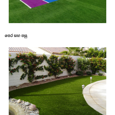
පෙර සහ පසු