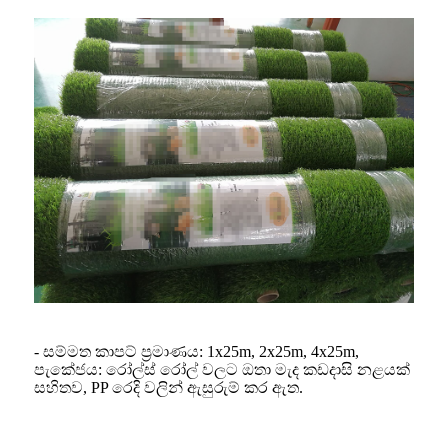
- සම්මත කාපට් ප්‍රමාණය: 1x25m, 2x25m, 4x25m,
පැකේජය: රෝල්ස් රෝල් වලට ඔතා මැද කඩදාසි නළයක්
සහිතව, PP රෙදි වලින් ඇසුරුම් කර ඇත.