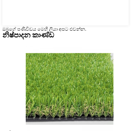
ඔබගේ පණිවිඩය මෙහි ලියා අපට එවන්න.
නිෂ්පාදන කාණ්ඩ