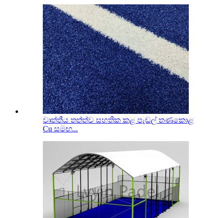
වෘත්තීය තත්ත්ව සහතික කළ පැඩල් තණකොළ
Cu සමඟ...