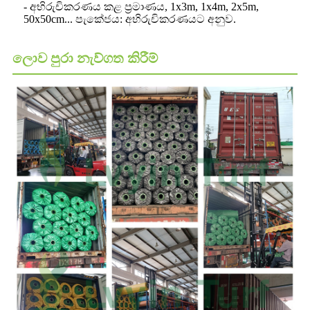
- අභිරුචිකරණය කළ ප්‍රමාණය, 1x3m, 1x4m, 2x5m,
50x50cm... පැකේජය: අභිරුචිකරණයට අනුව.
ලොව පුරා නැව්ගත කිරීම්