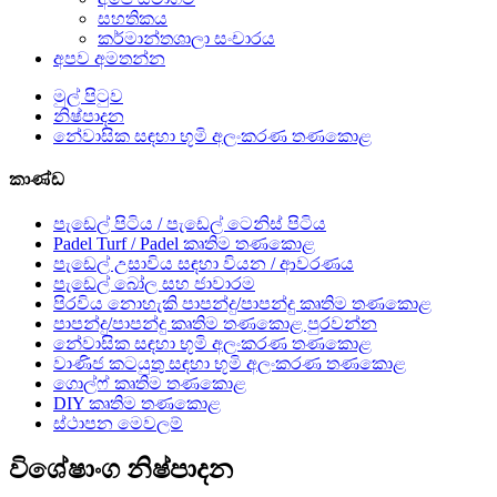
සහතිකය
කර්මාන්තශාලා සංචාරය
අපව අමතන්න
මුල් පිටුව
නිෂ්පාදන
නේවාසික සඳහා භූමි අලංකරණ තණකොළ
කාණ්ඩ
පැඩෙල් පිටිය / පැඩෙල් ටෙනිස් පිටිය
Padel Turf / Padel කෘතිම තණකොළ
පැඩෙල් උසාවිය සඳහා වියන / ආවරණය
පැඩෙල් බෝල සහ ජාවාරම
පිරවිය නොහැකි පාපන්දු/පාපන්දු කෘතිම තණකොළ
පාපන්දු/පාපන්දු කෘතිම තණකොළ පුරවන්න
නේවාසික සඳහා භූමි අලංකරණ තණකොළ
වාණිජ කටයුතු සඳහා භූමි අලංකරණ තණකොළ
ගොල්ෆ් කෘතිම තණකොළ
DIY කෘතිම තණකොළ
ස්ථාපන මෙවලම්
විශේෂාංග නිෂ්පාදන