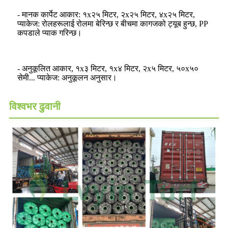
- मानक कार्पेट आकार: १x२५ मिटर, २x२५ मिटर, ४x२५ मिटर,
प्याकेज: रोलहरूलाई रोलमा बेरिन्छ र बीचमा कागजको ट्यूब हुन्छ, PP
कपडाले प्याक गरिन्छ।
- अनुकूलित आकार, १x३ मिटर, १x४ मिटर, २x५ मिटर, ५०x५०
सेमी... प्याकेज: अनुकूलन अनुसार।
विश्वभर ढुवानी