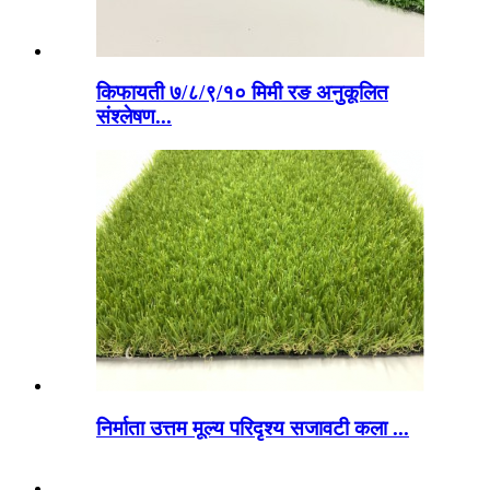
किफायती ७/८/९/१० मिमी रङ अनुकूलित
संश्लेषण...
निर्माता उत्तम मूल्य परिदृश्य सजावटी कला ...