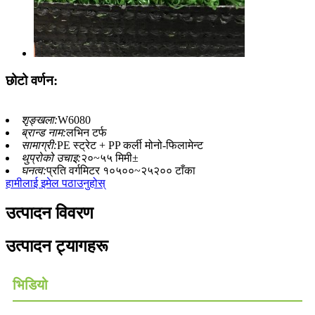
छोटो वर्णन:
शृङ्खला:
W6080
ब्रान्ड नाम:
लभिन टर्फ
सामाग्री:
PE स्ट्रेट + PP कर्ली मोनो-फिलामेन्ट
थुप्रोको उचाइ:
२०~५५ मिमी±
घनत्व:
प्रति वर्गमिटर १०५००~२५२०० टाँका
हामीलाई इमेल पठाउनुहोस्
उत्पादन विवरण
उत्पादन ट्यागहरू
भिडियो