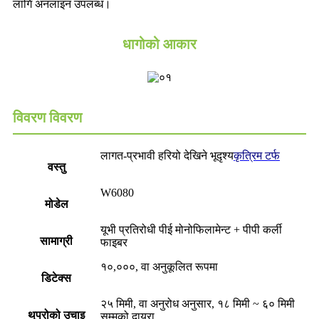
लागि अनलाइन उपलब्ध।
धागोको आकार
विवरण विवरण
लागत-प्रभावी हरियो देखिने भूदृश्य
कृत्रिम टर्फ
वस्तु
W6080
मोडेल
यूभी प्रतिरोधी पीई मोनोफिलामेन्ट + पीपी कर्ली
सामाग्री
फाइबर
१०,०००, वा अनुकूलित रूपमा
डिटेक्स
२५ मिमी, वा अनुरोध अनुसार, १८ मिमी ~ ६० मिमी
थुप्रोको उचाइ
सम्मको दायरा