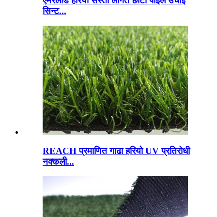
एमेरलाड हरियो सस्तो लागत छोटो पाइल उचाइ
सिन्ट...
REACH प्रमाणित गाढा हरियो UV प्रतिरोधी
नक्कली...