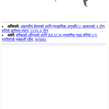
अघिल्लो:
आवासीय क्षेत्रको लागि प्राकृतिक अनुभूति U आकारको ३ टोन
हरियो कृत्रिम ल्यान, UQS-३ टोन
अर्को:
बगैंचाको आँगनको लागि REACH प्रमाणित गाढा हरियो UV
प्रतिरोधी नक्कली घाँस, W6081