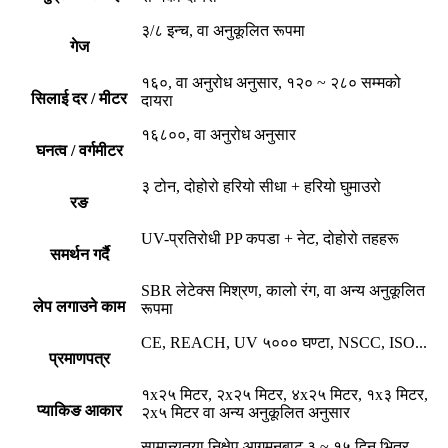
३/८ इन्च, वा अनुकूलित रूपमा
गेज
१६०, वा अनुरोध अनुसार, १२० ~ २८० सम्मको
सिलाई दर / मीटर
दायरा
१६८००, वा अनुरोध अनुसार
घनत्व / वर्गमीटर
३ टोन, दोहोरो हरियो सीधा + हरियो घुमाउरो
रङ
UV-प्रतिरोधी PP कपडा + नेट, दोहोरो तहहरू
समर्थन गर्दै
SBR लेटेक्स मिश्रण, कालो रंग, वा अन्य अनुकूलित
लेप लगाउने काम
रूपमा
CE, REACH, UV ५००० घण्टा, NSCC, ISO...
प्रमाणपत्र
१x२५ मिटर, २x२५ मिटर, ४x२५ मिटर, १x३ मिटर,
प्याकिङ आकार
२x५ मिटर वा अन्य अनुकूलित अनुसार
सामान्यतया निक्षेप आगमनबाट ३ ~ १५ दिन भित्र