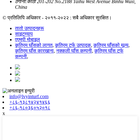
ठेगाना:
कोठा 201-202 No.2188 Taihu West Avenue Binhu Wuxi,
China
© प्रतिलिपि अधिकार - २०११-२०२२ : सबै अधिकार सुरक्षित।
तातो उत्पादनहरू
साइटम्याप
एएमपी मोबाइल
कृत्रिम घाँसको लागत
,
कृत्रिम टर्फ उत्पादक
,
कृत्रिम घाँसको मूल्य
,
कृत्रिम घाँस कारखाना
,
नक्कली घाँस कम्पनी
,
कृत्रिम घाँस टर्फ
कम्पनी
,
info@lvyinturf.com
+८६-१३८१४२४१४६६
+८६-१८०३६०५२०१८
x