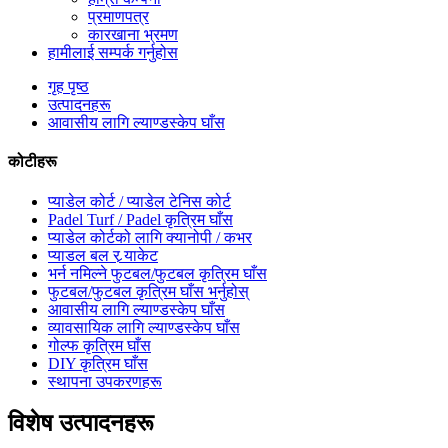
प्रमाणपत्र
कारखाना भ्रमण
हामीलाई सम्पर्क गर्नुहोस
गृह पृष्ठ
उत्पादनहरू
आवासीय लागि ल्याण्डस्केप घाँस
कोटीहरू
प्याडेल कोर्ट / प्याडेल टेनिस कोर्ट
Padel Turf / Padel कृत्रिम घाँस
प्याडेल कोर्टको लागि क्यानोपी / कभर
प्याडल बल र र्‍याकेट
भर्न नमिल्ने फुटबल/फुटबल कृत्रिम घाँस
फुटबल/फुटबल कृत्रिम घाँस भर्नुहोस्
आवासीय लागि ल्याण्डस्केप घाँस
व्यावसायिक लागि ल्याण्डस्केप घाँस
गोल्फ कृत्रिम घाँस
DIY कृत्रिम घाँस
स्थापना उपकरणहरू
विशेष उत्पादनहरू