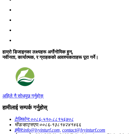
हाम्रो डिजाइनका लक्ष्यहरू अर्गोनोमिक हुन्,
नवीनता, कार्यात्मक, र ग्राहकको आवश्यकताहरू पूरा गर्ने।
अहिले नै सोधपुछ गर्नुहोस्
हामीलाई सम्पर्क गर्नुहोस्
टेलिफोन:
००८६-५१०-८८१५६७०८
भीड/व्हाट्सएप:
००८६-१३८१४२४१४६६
इमेल:
info@lvyinturf.com,
contact@lvyinturf.com