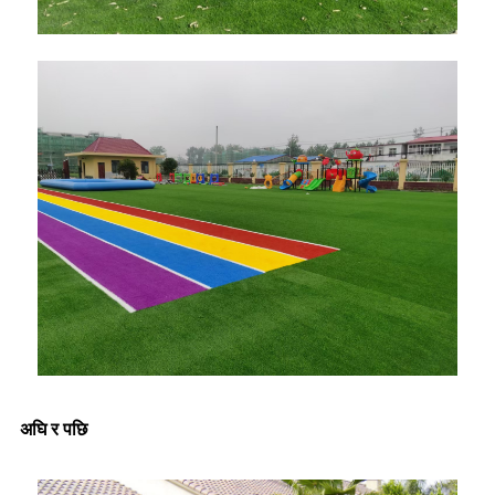
अघि र पछि