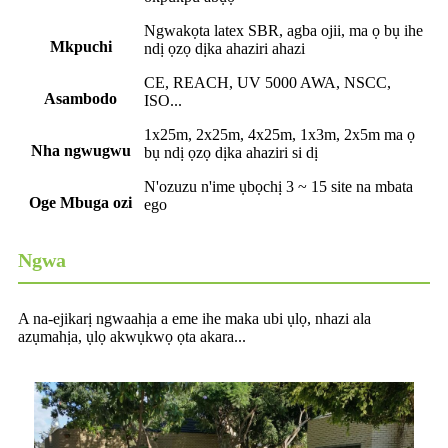
Ngwakọta latex SBR, agba ojii, ma ọ bụ ihe
Mkpuchi
ndị ọzọ dịka ahaziri ahazi
CE, REACH, UV 5000 AWA, NSCC,
Asambodo
ISO...
1x25m, 2x25m, 4x25m, 1x3m, 2x5m ma ọ
Nha ngwugwu
bụ ndị ọzọ dịka ahaziri si dị
N'ozuzu n'ime ụbọchị 3 ~ 15 site na mbata
Oge Mbuga ozi
ego
Ngwa
A na-ejikarị ngwaahịa a eme ihe maka ubi ụlọ, nhazi ala
azụmahịa, ụlọ akwụkwọ ọta akara...