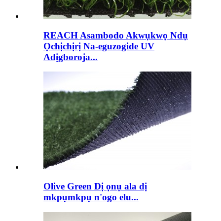
REACH Asambodo Akwụkwọ Ndụ
Ọchịchịrị Na-eguzogide UV
Adịgboroja...
Olive Green Dị ọnụ ala dị
mkpụmkpụ n'ogo elu...