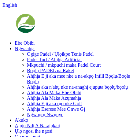
English
Ebe Obibi
Ngwaahịa
Ogige Padel / Ụlọikpe Tenis Padel
Padel Turf / Ahịhịa Artificial
Mkpuchi / mkpuchi maka Padel Court
Bọọlụ PADEL na Raket
Ahịhịa E ji aka mee nke a na-akpọ Infill Bọọlụ/Bọọlụ
Bọọlụ
Ahịhịa aka n'ahụ nke na-anaghị ejupụta bọọlụ/bọọlụ
Ahịhịa Ala Maka Ebe Obibi
Ahịhịa Ala Maka Azụmahịa
Ahịhịa E ji aka rụọ nke Golf
Ahịhịa Eserese Mee Onwe Gị
Ngwaọrụ Nwụnye
Akụkọ
Ajụjụ Ndị A Na-ajụkarị
Ụlọ ngosi ihe ngosi
Gbasara anyị