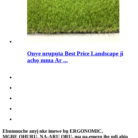
Onye nrụpụta Best Price Landscape ji
achọ mma Ar ...
Ebumnuche anyị nke imewe bụ ERGONOMIC,
MGBE ỌHỤRỤ, NA-ARỤ ỌRỤ, ma na-emezu ihe ndị ahịa