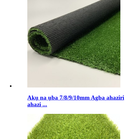
Akụ na ụba 7/8/9/10mm Agba ahaziri
ahazi ...