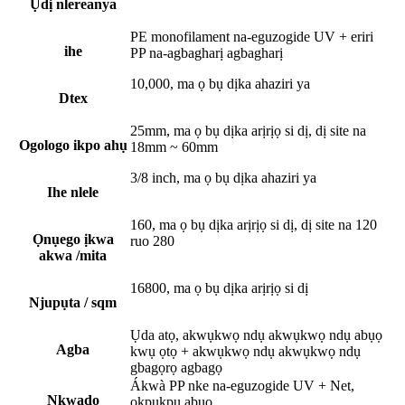
Ụdị nlereanya
PE monofilament na-eguzogide UV + eriri
ihe
PP na-agbagharị agbagharị
10,000, ma ọ bụ dịka ahaziri ya
Dtex
25mm, ma ọ bụ dịka arịrịọ si dị, dị site na
Ogologo ikpo ahụ
18mm ~ 60mm
3/8 inch, ma ọ bụ dịka ahaziri ya
Ihe nlele
160, ma ọ bụ dịka arịrịọ si dị, dị site na 120
Ọnụego ịkwa
ruo 280
akwa /mita
16800, ma ọ bụ dịka arịrịọ si dị
Njupụta / sqm
Ụda atọ, akwụkwọ ndụ akwụkwọ ndụ abụọ
Agba
kwụ ọtọ + akwụkwọ ndụ akwụkwọ ndụ
gbagọrọ agbagọ
Ákwà PP nke na-eguzogide UV + Net,
Nkwado
okpukpu abụọ