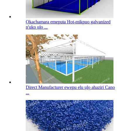
Ọkachamara emeputa Hot-mikpuo galvanized
n'uko ụlọ ...
Direct Manufacturer ewepu elu ụlọ ahaziri Cano
...