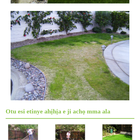
Otu esi etinye ahịhịa e ji achọ mma ala