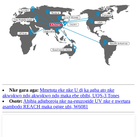
Nke gara aga:
Mmetụta eke nke U dị ka agba atọ nke
akwụkwọ ndụ akwụkwọ ndụ maka ebe obibi, UQS-3 Tones
Osote:
Ahịhịa adịgboroja nke na-eguzogide UV nke e nwetara
asambodo REACH maka ogige ubi, W6081