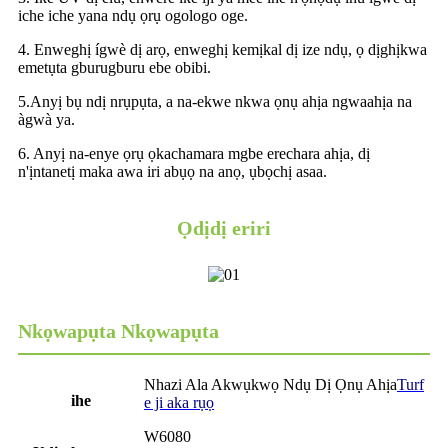
iche iche yana ndụ ọrụ ogologo oge.
4. Enweghị ígwè dị arọ, enweghị kemịkal dị ize ndụ, ọ dịghịkwa
emetụta gburugburu ebe obibi.
5.Anyị bụ ndị nrụpụta, a na-ekwe nkwa ọnụ ahịa ngwaahịa na
àgwà ya.
6. Anyị na-enye ọrụ ọkachamara mgbe erechara ahịa, dị
n'ịntanetị maka awa iri abụọ na anọ, ụbọchị asaa.
Ọdịdị eriri
Nkọwapụta Nkọwapụta
Nhazi Ala Akwụkwọ Ndụ Dị Ọnụ Ahịa
Turf
ihe
e ji aka rụọ
W6080