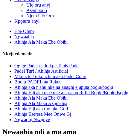
Ụlọ ọrụ anyị
Asambodo
Njem Ụlọ Ọrụ
Kpọtụrụ anyị
Ebe Obibi
Ngwaahịa
Ahịhịa Ala Maka Ebe Obibi
Nkeji edemede
Ogige Padel / Ụlọikpe Tenis Padel
Padel Turf / Ahịhịa Artificial
Mkpuchi / mkpuchi maka Padel Court
Bọọlụ PADEL na Raket
Ahịhịa aka n'ahụ nke na-anaghị ejupụta bọọlụ/bọọlụ
Ahịhịa E ji aka mee nke a na-akpọ Infill Bọọlụ/Bọọlụ Bọọlụ
Ahịhịa Ala Maka Ebe Obibi
Ahịhịa Ala Maka Azụmahịa
Ahịhịa E ji aka rụọ nke Golf
Ahịhịa Eserese Mee Onwe Gị
Ngwaọrụ Nwụnye
Ngwaahịa ndị a ma ama