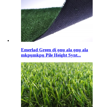
Emerlad Green dị ọnụ ala ọnụ ala
mkpụmkpụ Pile Height Synt...