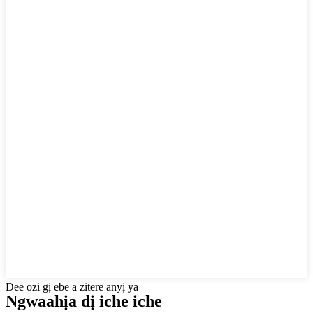
Dee ozi gị ebe a zitere anyị ya
Ngwaahịa dị iche iche