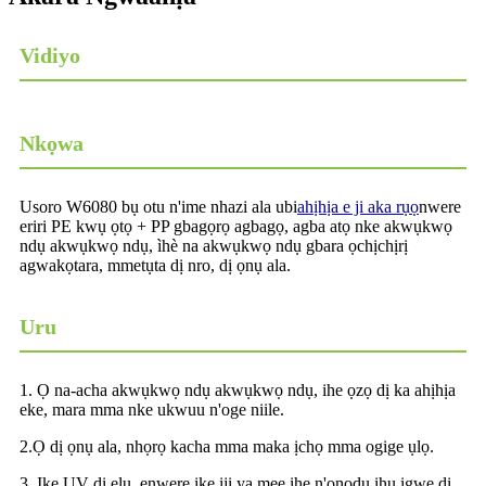
Vidiyo
Nkọwa
Usoro W6080 bụ otu n'ime nhazi ala ubi
ahịhịa e ji aka rụọ
nwere
eriri PE kwụ ọtọ + PP gbagọrọ agbagọ, agba atọ nke akwụkwọ
ndụ akwụkwọ ndụ, ìhè na akwụkwọ ndụ gbara ọchịchịrị
agwakọtara, mmetụta dị nro, dị ọnụ ala.
Uru
1. Ọ na-acha akwụkwọ ndụ akwụkwọ ndụ, ihe ọzọ dị ka ahịhịa
eke, mara mma nke ukwuu n'oge niile.
2.Ọ dị ọnụ ala, nhọrọ kacha mma maka ịchọ mma ogige ụlọ.
3. Ike UV dị elu, enwere ike iji ya mee ihe n'ọnọdụ ihu igwe dị