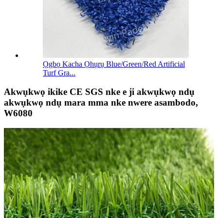
Ọgbọ Kacha Ọhụrụ Blue/Green/Red Artificial
Turf Gra...
Akwụkwọ ikike CE SGS nke e ji akwụkwọ ndụ
akwụkwọ ndụ mara mma nke nwere asambodo,
W6080