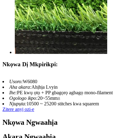
Nkọwa Dị Mkpirikpi:
Usoro:
W6080
Aha akara:
Ahịhịa Lvyin
Ihe:
PE kwụ ọtọ + PP gbagọrọ agbagọ mono-filament
Ogologo ikpo:
20~55mm±
Njupụta:
10500 ~ 25200 stitches kwa squarem
Zitere anyị ozi-e
Nkọwa Ngwaahịa
Akara Ngwaahịa