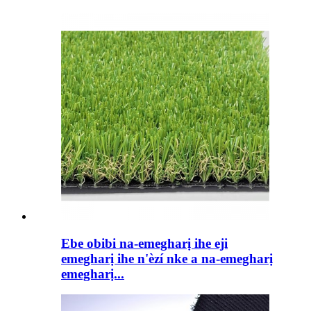
Ebe obibi na-emegharị ihe eji
emegharị ihe n'èzí nke a na-emegharị
emegharị...