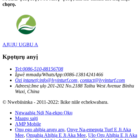
chọrọ.
AJỤJỤ UGBU A
Kpọtụrụ anyị
Tel:
0086-510-88156708
Ìgwè mmadụ/WhatsApp:
0086-13814241466
Ozi ịntanetị:
info@lvyinturf.com,
contact@lvyinturf.com
Adreesị:
Ime ụlọ 201-202 No.2188 Taihu West Avenue Binhu
Wuxi, China
© Nwebiisinka - 2011-2022: Ikike niile echekwabara.
Ngwaahịa Ndị Na-ekpo Ọkụ
Maapụ saịtị
AMP Mobile
Ọnụ ego ahịhịa arụrụ arụ
,
Onye Na-emepụta Turf E Ji Aka
Mee
,
Ọnụahịa Ahịhịa E Ji Aka Mee
,
Ụlọ Ọrụ Ahịhịa E Ji Aka