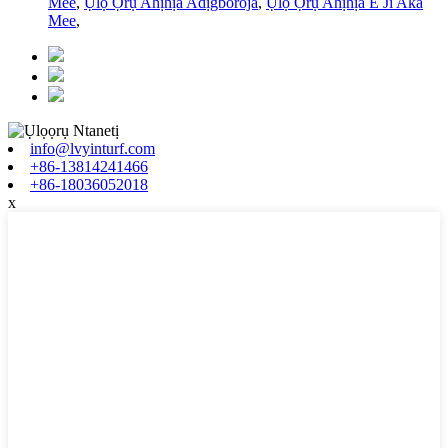
Mee
,
Ụlọ Ọrụ Ahịhịa Adịgboroja
,
Ụlọ Ọrụ Ahịhịa E Ji Aka
Mee
,
info@lvyinturf.com
+86-13814241466
+86-18036052018
x