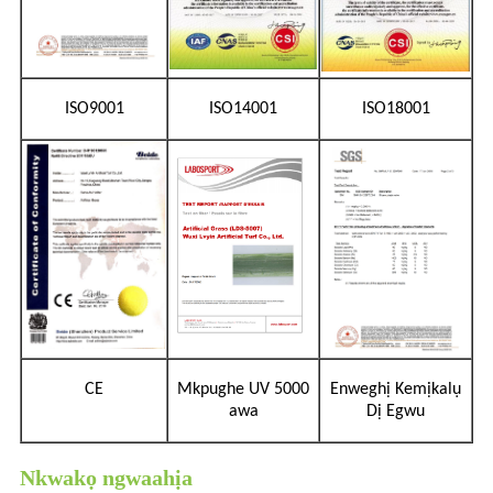
ISO9001
ISO14001
ISO18001
CE
Mkpughe UV 5000
Enweghị Kemịkalụ
awa
Dị Egwu
Nkwakọ ngwaahịa