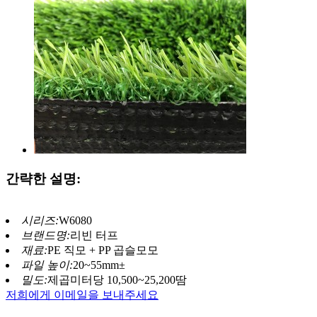
간략한 설명:
시리즈:
W6080
브랜드명:
리빈 터프
재료:
PE 직모 + PP 곱슬모모
파일 높이:
20~55mm±
밀도:
제곱미터당 10,500~25,200땀
저희에게 이메일을 보내주세요