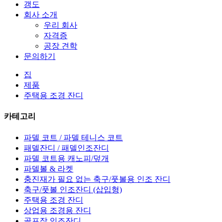
갱도
회사 소개
우리 회사
자격증
공장 견학
문의하기
집
제품
주택용 조경 잔디
카테고리
파델 코트 / 파델 테니스 코트
패델잔디 / 패델인조잔디
파델 코트용 캐노피/덮개
파델볼 & 라켓
충진재가 필요 없는 축구/풋볼용 인조 잔디
축구/풋볼 인조잔디 (삽입형)
주택용 조경 잔디
상업용 조경용 잔디
골프장 인조잔디