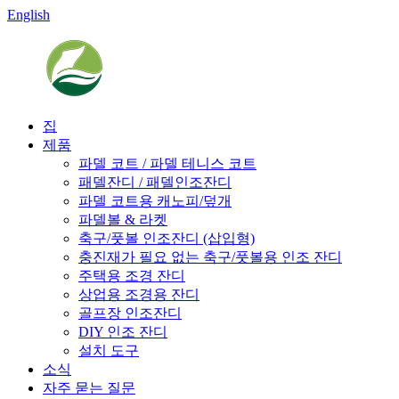
English
집
제품
파델 코트 / 파델 테니스 코트
패델잔디 / 패델인조잔디
파델 코트용 캐노피/덮개
파델볼 & 라켓
축구/풋볼 인조잔디 (삽입형)
충진재가 필요 없는 축구/풋볼용 인조 잔디
주택용 조경 잔디
상업용 조경용 잔디
골프장 인조잔디
DIY 인조 잔디
설치 도구
소식
자주 묻는 질문