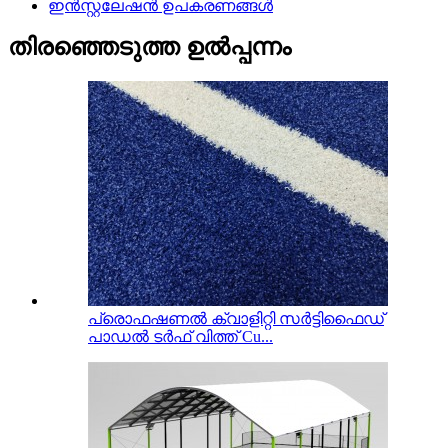
ഇൻസ്റ്റലേഷൻ ഉപകരണങ്ങൾ
തിരഞ്ഞെടുത്ത ഉൽപ്പന്നം
പ്രൊഫഷണൽ ക്വാളിറ്റി സർട്ടിഫൈഡ്
പാഡൽ ടർഫ് വിത്ത് Cu...