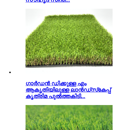
ഗാർഡൻ ഡിക്കുള്ള എം
ആകൃതിയിലുള്ള ലാൻഡ്‌സ്‌കേപ്പ്
കൃത്രിമ പുൽത്തകിടി...