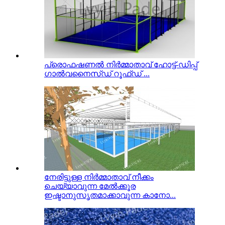
പ്രൊഫഷണൽ നിർമ്മാതാവ് ഹോട്ട്-ഡിപ്പ്
ഗാൽവനൈസ്ഡ് റൂഫ്ഡ് ...
നേരിട്ടുള്ള നിർമ്മാതാവ് നീക്കം
ചെയ്യാവുന്ന മേൽക്കൂര
ഇഷ്ടാനുസൃതമാക്കാവുന്ന കാനോ...