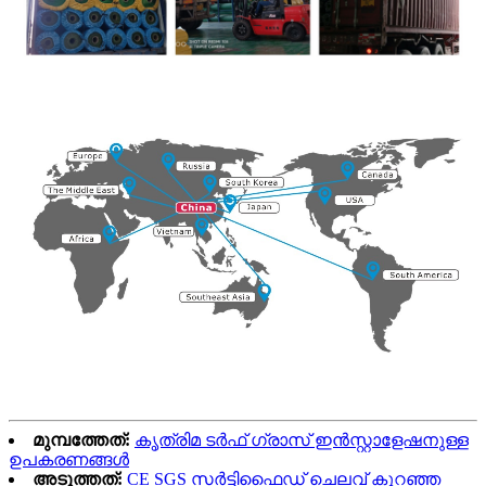
മുമ്പത്തേത്:
കൃത്രിമ ടർഫ് ഗ്രാസ് ഇൻസ്റ്റാളേഷനുള്ള
ഉപകരണങ്ങൾ
അടുത്തത്:
CE SGS സർട്ടിഫൈഡ് ചെലവ് കുറഞ്ഞ