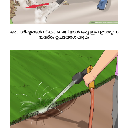
അവശിഷ്ടങ്ങൾ നീക്കം ചെയ്യാൻ ഒരു ഇല ഊതുന്ന
യന്ത്രം ഉപയോഗിക്കുക.