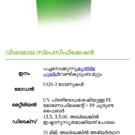
വിശദമായ സ്പെസിഫിക്കേഷൻ
പച്ച
നോക്കുന്നു
കൃത്രിമ
ഇനം
പുല്ല്
വേണ്ടി
കുടുംബ മുറ്റം
UQS-3 ടോണുകൾ
മോഡൽ
UV പ്രതിരോധശേഷിയുള്ള PE
മെറ്റീരിയൽ
മോണോഫിലമെന്റ് + PP ചുരുണ്ട
ഫൈബർ
1
3,5, 3,5,
00, അല്ലെങ്കിൽ
ഡിടെക്സ്
ഇഷ്ടാനുസൃതമാക്കിയത് പോലെ
35 മിമി, അല്ലെങ്കിൽ അഭ്യർത്ഥന