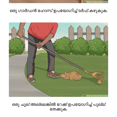
ഒരു ഗാർഡൻ ഹോസ് ഉപയോഗിച്ച് ടർഫ് കഴുകുക.
ഒരു ചൂല് അല്ലെങ്കിൽ റേക്ക് ഉപയോഗിച്ച് പുല്ല്
തേക്കുക.