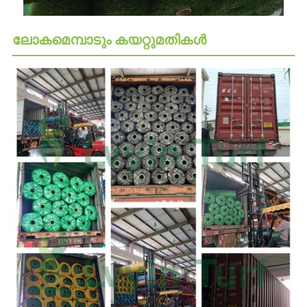
ലോകമെമ്പാടും കയറ്റുമതികൾ