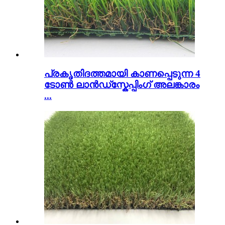
പ്രകൃതിദത്തമായി കാണപ്പെടുന്ന 4
ടോൺ ലാൻഡ്സ്കേപ്പിംഗ് അലങ്കാരം
...