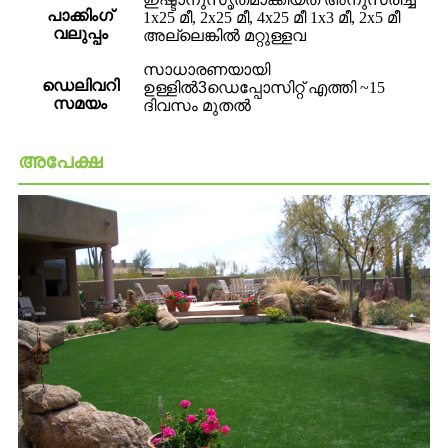
പാക്കിംഗ്
1x25 മീ, 2x25 മീ, 4x25 മീ 1x3 മീ, 2x5 മീ
വലുപ്പം
അല്ലെങ്കിൽ മറ്റുള്ളവ
സാധാരണയായി
ഡെലിവറി
ഉള്ളിൽ
3
ഡെപ്പോസിറ്റ് എത്തി ~15
സമയം
ദിവസം മുതൽ
അപേക്ഷ