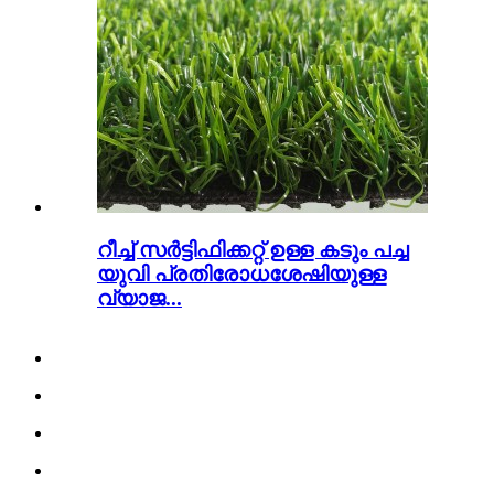
റീച്ച് സർട്ടിഫിക്കറ്റ് ഉള്ള കടും പച്ച
യുവി പ്രതിരോധശേഷിയുള്ള
വ്യാജ...