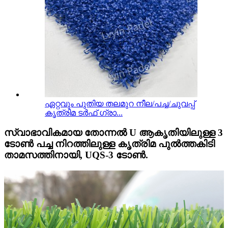
ഏറ്റവും പുതിയ തലമുറ നീല/പച്ച/ചുവപ്പ്
കൃത്രിമ ടർഫ് ഗ്രാ...
സ്വാഭാവികമായ തോന്നൽ U ആകൃതിയിലുള്ള 3
ടോൺ പച്ച നിറത്തിലുള്ള കൃത്രിമ പുൽത്തകിടി
താമസത്തിനായി, UQS-3 ടോൺ.