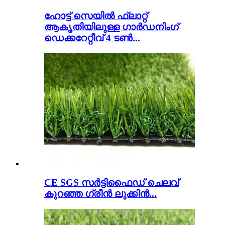
ഹോട്ട് സെയിൽ ഫ്ലാറ്റ്
ആകൃതിയിലുള്ള ഗാർഡനിംഗ്
ഡെക്കറേറ്റീവ് 4 ടൺ...
CE SGS സർട്ടിഫൈഡ് ചെലവ്
കുറഞ്ഞ ഗ്രീൻ ലുക്കിൻ...