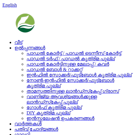
English
വീട്
ഉൽപ്പന്നങ്ങൾ
പാഡൽ കോർട്ട് / പാഡൽ ടെന്നീസ് കോർട്ട്
പാഡൽ ടർഫ് / പാഡൽ കൃത്രിമ പുല്ല്
പാഡൽ കോർട്ടിനുള്ള മേലാപ്പ് / കവർ
പാഡൽ ബോൾ & റാക്കറ്റ്
ഇൻഫിൽ സോക്കർ/ഫുട്ബോൾ കൃത്രിമ പുല്ല്
നോൺ-ഇൻഫിൽ സോക്കർ/ഫുട്ബോൾ
കൃത്രിമ പുല്ല്
താമസത്തിനുള്ള ലാൻഡ്‌സ്‌കേപ്പ് ഗ്രാസ്
വാണിജ്യ ആവശ്യങ്ങൾക്കുള്ള
ലാൻഡ്‌സ്‌കേപ്പ് പുല്ല്
ഗോൾഫ് കൃത്രിമ പുല്ല്
DIY കൃത്രിമ പുല്ല്
ഇൻസ്റ്റലേഷൻ ഉപകരണങ്ങൾ
വാർത്തകൾ
പതിവ് ചോദ്യങ്ങൾ
ഗാലറി