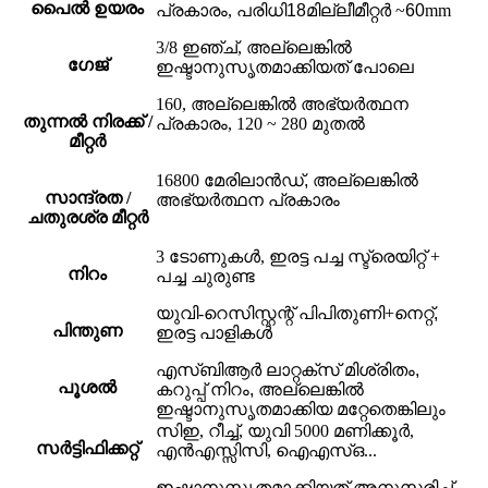
പൈൽ ഉയരം
പ്രകാരം, പരിധി
18
മില്ലീമീറ്റർ ~
60
mm
3/8 ഇഞ്ച്, അല്ലെങ്കിൽ
ഗേജ്
ഇഷ്ടാനുസൃതമാക്കിയത് പോലെ
160, അല്ലെങ്കിൽ അഭ്യർത്ഥന
തുന്നൽ നിരക്ക് /
പ്രകാരം, 120 ~ 280 മുതൽ
മീറ്റർ
16800 മേരിലാൻഡ്
, അല്ലെങ്കിൽ
സാന്ദ്രത /
അഭ്യർത്ഥന പ്രകാരം
ചതുരശ്ര മീറ്റർ
3 ടോണുകൾ, ഇരട്ട പച്ച സ്ട്രെയിറ്റ് +
നിറം
പച്ച ചുരുണ്ട
യുവി-റെസിസ്റ്റന്റ് പിപി
തുണി
+
നെറ്റ്,
പിന്തുണ
ഇരട്ട പാളികൾ
എസ്ബിആർ ലാറ്റക്സ് മിശ്രിതം
,
പൂശൽ
കറുപ്പ് നിറം, അല്ലെങ്കിൽ
ഇഷ്ടാനുസൃതമാക്കിയ മറ്റേതെങ്കിലും
സിഇ, റീച്ച്, യുവി 5000 മണിക്കൂർ,
സർട്ടിഫിക്കറ്റ്
എൻഎസ്സിസി, ഐഎസ്ഒ...
ഇഷ്ടാനുസൃതമാക്കിയത് അനുസരിച്ച്