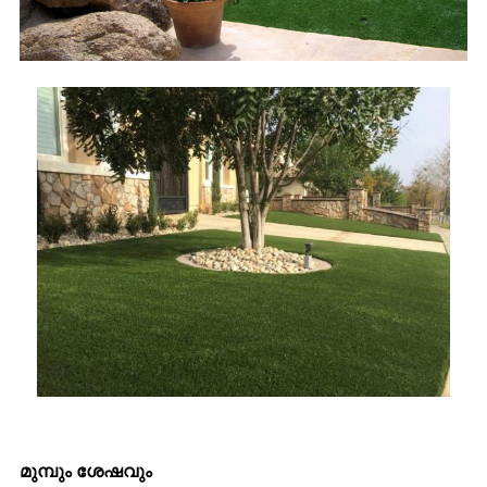
മുമ്പും ശേഷവും