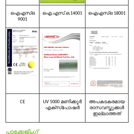
ഐ‌എസ്‌ഒ
ഐ.എസ്.ഒ.14001
ഐഎസ്ഒ 18001
9001
CE
UV 5000 മണിക്കൂർ
അപകടകരമായ
എക്സ്പോഷർ
രാസവസ്തുക്കൾ
ഇല്ലാത്തത്
പാക്കേജിംഗ്