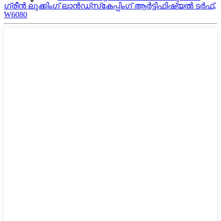
ഗ്രീൻ ലുക്കിംഗ് ലാൻഡ്‌സ്‌കേപ്പിംഗ് ആർട്ടിഫിഷ്യൽ ടർഫ്,
W6080