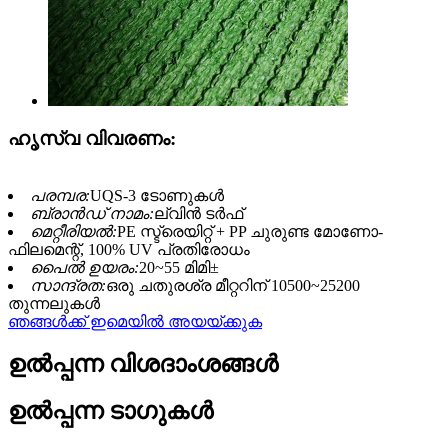
ഹൃസ്വ വിവരണം:
പരമ്പര:
UQS-3 ടോണുകൾ
ബ്രാൻഡ് നാമം:
ല്വിന്‍ ടര്‍ഫ്
മെറ്റീരിയൽ:
PE സ്ട്രെയിറ്റ് + PP ചുരുണ്ട മോണോ-
ഫിലമെന്റ്, 100% UV പ്രതിരോധം
പൈൽ ഉയരം:
20~55 മിമി±
സാന്ദ്രത:
ഒരു ചതുരശ്ര മീറ്ററിന് 10500~25200
തുന്നലുകൾ
ഞങ്ങൾക്ക് ഇമെയിൽ അയയ്ക്കുക
ഉൽപ്പന്ന വിശദാംശങ്ങൾ
ഉൽപ്പന്ന ടാഗുകൾ