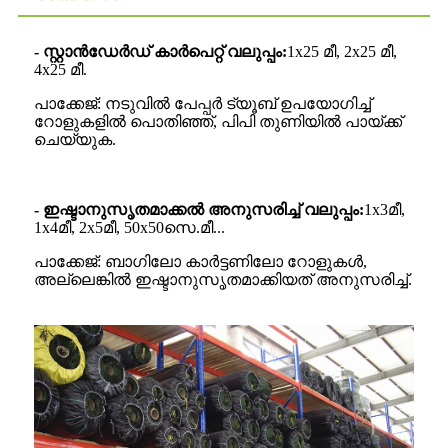
- സ്റ്റാൻഡേർഡ് കാർപെറ്റ് വലുപ്പം:
1x25 മീ, 2x25 മീ,
4x25 മീ.
പാക്കേജ്: നടുവിൽ പേപ്പർ ട്യൂബ് ഉപയോഗിച്ച്
റോളുകളിൽ പൊതിഞ്ഞ്, പിപി തുണിയിൽ പായ്ക്ക്
ചെയ്യുക.
- ഇഷ്ടാനുസൃതമാക്കൽ അനുസരിച്ച് വലുപ്പം:
1x3മീ,
1x4മീ, 2x5മീ, 50x50സെ.മീ...
പാക്കേജ്: ബാഗിലോ കാർട്ടണിലോ റോളുകൾ,
അല്ലെങ്കിൽ ഇഷ്ടാനുസൃതമാക്കിയത് അനുസരിച്ച്.