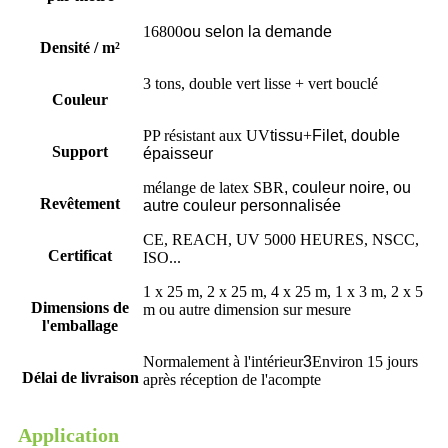
16800
ou selon la demande
Densité / m²
3 tons, double vert lisse + vert bouclé
Couleur
PP résistant aux UV
tissu
+
Filet, double
Support
épaisseur
mélange de latex SBR
,
couleur noire, ou
Revêtement
autre couleur personnalisée
CE, REACH, UV 5000 HEURES, NSCC,
Certificat
ISO...
1 x 25 m, 2 x 25 m, 4 x 25 m, 1 x 3 m, 2 x 5
Dimensions de
m ou autre dimension sur mesure
l'emballage
Normalement à l'intérieur
3
Environ 15 jours
Délai de livraison
après réception de l'acompte
Application