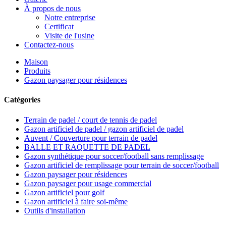
À propos de nous
Notre entreprise
Certificat
Visite de l'usine
Contactez-nous
Maison
Produits
Gazon paysager pour résidences
Catégories
Terrain de padel / court de tennis de padel
Gazon artificiel de padel / gazon artificiel de padel
Auvent / Couverture pour terrain de padel
BALLE ET RAQUETTE DE PADEL
Gazon synthétique pour soccer/football sans remplissage
Gazon artificiel de remplissage pour terrain de soccer/football
Gazon paysager pour résidences
Gazon paysager pour usage commercial
Gazon artificiel pour golf
Gazon artificiel à faire soi-même
Outils d'installation