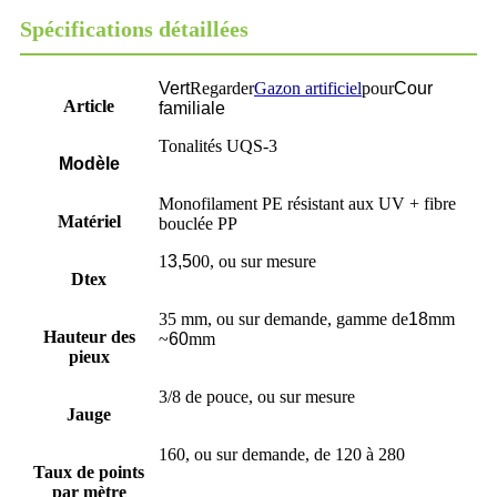
Spécifications détaillées
Vert
Regarder
Gazon artificiel
pour
Cour
Article
familiale
Tonalités UQS-3
Modèle
Monofilament PE résistant aux UV + fibre
Matériel
bouclée PP
1
3,5
00, ou sur mesure
Dtex
35 mm, ou sur demande, gamme de
18
mm
Hauteur des
~
60
mm
pieux
3/8 de pouce, ou sur mesure
Jauge
160, ou sur demande, de 120 à 280
Taux de points
par mètre