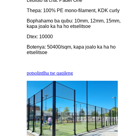
Lebitso la cha: Padel One
Thepa: 100% PE mono-filament, KDK curly
Bophahamo ba qubu: 10mm, 12mm, 15mm,
kapa joalo ka ha ho etselitsoe
Dtex: 10000
Botenya: 50400/sqm, kapa joalo ka ha ho
etselitsoe
potso
lintlha tse qaqileng