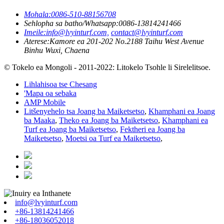
Mohala:
0086-510-88156708
Sehlopha sa batho/Whatsapp:
0086-13814241466
Imeile:
info@lvyinturf.com,
contact@lvyinturf.com
Aterese:
Kamore ea 201-202 No.2188 Taihu West Avenue
Binhu Wuxi, Chaena
© Tokelo ea Mongoli - 2011-2022: Litokelo Tsohle li Sirelelitsoe.
Lihlahisoa tse Chesang
'Mapa oa sebaka
AMP Mobile
Litšenyehelo tsa Joang ba Maiketsetso
,
Khamphani ea Joang
ba Maaka
,
Theko ea Joang ba Maiketsetso
,
Khamphani ea
Turf ea Joang ba Maiketsetso
,
Fektheri ea Joang ba
Maiketsetso
,
Moetsi oa Turf ea Maiketsetso
,
info@lvyinturf.com
+86-13814241466
+86-18036052018