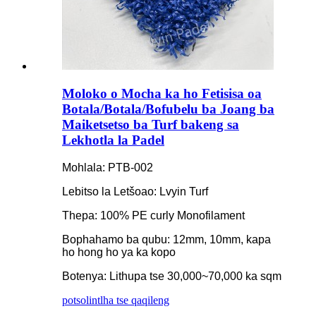
Moloko o Mocha ka ho Fetisisa oa
Botala/Botala/Bofubelu ba Joang ba
Maiketsetso ba Turf bakeng sa
Lekhotla la Padel
Mohlala: PTB-002
Lebitso la Letšoao: Lvyin Turf
Thepa: 100% PE curly Monofilament
Bophahamo ba qubu: 12mm, 10mm, kapa
ho hong ho ya ka kopo
Botenya: Lithupa tse 30,000~70,000 ka sqm
potso
lintlha tse qaqileng