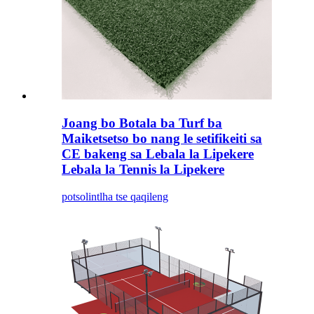
Joang bo Botala ba Turf ba
Maiketsetso bo nang le setifikeiti sa
CE bakeng sa Lebala la Lipekere
Lebala la Tennis la Lipekere
potso
lintlha tse qaqileng