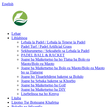
English
Lehae
Lihlahisoa
Lebala la Padel / Lebala la Tenese la Padel
Padel Turf / Padel Artificial Grass
Sekhurumetso / Sekoahelo sa Lebala la Padel
PADEL BALL & RACKET
Joang ba Maiketsetso ba ho Tlatsa ba Bolo ea
Maoto/Bolo ea Maoto
Joang ba Maiketsetso ba Bolo ea Maoto/Bolo ea Maoto
bo sa Tlatseng
Joang bo Tloaelehileng bakeng sa Bolulo
Joang ba Sebaka bakeng sa Khoebo
Joang ba Maiketsetso ba Golf
Joang ba Maiketsetso ba DIY
Lisebelisoa tsa ho Kenya
Litaba
Lipotso Tse Botsoang Khafetsa
Pokello ea litšoantšo