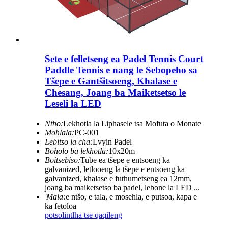
Sete e felletseng ea Padel Tennis Court
Paddle Tennis e nang le Sebopeho sa
Tšepe e Gantšitsoeng, Khalase e
Chesang, Joang ba Maiketsetso le
Leseli la LED
Ntho:
Lekhotla la Liphasele tsa Mofuta o Monate
Mohlala:
PC-001
Lebitso la cha:
Lvyin Padel
Boholo ba lekhotla:
10x20m
Boitsebiso:
Tube ea tšepe e entsoeng ka
galvanized, letlooeng la tšepe e entsoeng ka
galvanized, khalase e futhumetseng ea 12mm,
joang ba maiketsetso ba padel, lebone la LED ...
'Mala:
e ntšo, e tala, e mosehla, e putsoa, ​​​​kapa e
ka fetoloa
potso
lintlha tse qaqileng