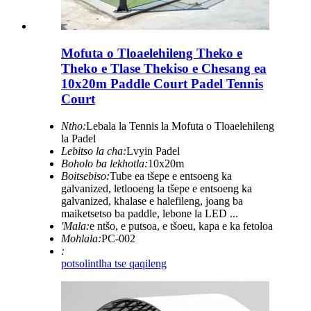
Mofuta o Tloaelehileng Theko e
Theko e Tlase Thekiso e Chesang ea
10x20m Paddle Court Padel Tennis
Court
Ntho:
Lebala la Tennis la Mofuta o Tloaelehileng
la Padel
Lebitso la cha:
Lvyin Padel
Boholo ba lekhotla:
10x20m
Boitsebiso:
Tube ea tšepe e entsoeng ka
galvanized, letlooeng la tšepe e entsoeng ka
galvanized, khalase e halefileng, joang ba
maiketsetso ba paddle, lebone la LED ...
'Mala:
e ntšo, e putsoa, ​​e tšoeu, kapa e ka fetoloa
Mohlala:
PC-002
:
potso
lintlha tse qaqileng