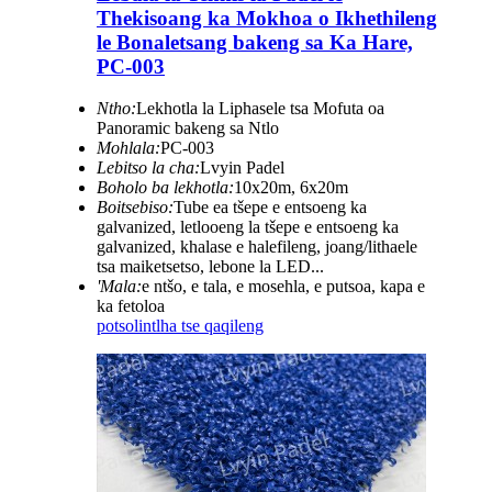
Thekisoang ka Mokhoa o Ikhethileng
le Bonaletsang bakeng sa Ka Hare,
PC-003
Ntho:
Lekhotla la Liphasele tsa Mofuta oa
Panoramic bakeng sa Ntlo
Mohlala:
PC-003
Lebitso la cha:
Lvyin Padel
Boholo ba lekhotla:
10x20m, 6x20m
Boitsebiso:
Tube ea tšepe e entsoeng ka
galvanized, letlooeng la tšepe e entsoeng ka
galvanized, khalase e halefileng, joang/lithaele
tsa maiketsetso, lebone la LED...
'Mala:
e ntšo, e tala, e mosehla, e putsoa, ​​​​kapa e
ka fetoloa
potso
lintlha tse qaqileng