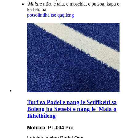
'Mala:
e ntšo, e tala, e mosehla, e putsoa, ​​​​kapa e
ka fetoloa
potso
lintlha tse qaqileng
Turf ea Padel e nang le Setifikeiti sa
Boleng ba Setsebi e nang le 'Mala o
Ikhethileng
Mohlala: PT-004 Pro