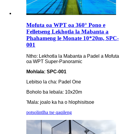
Mofuta oa WPT oa 360° Pono e
Felletseng Lekhotla la Mabanta a
Phahameng le Monate 10*20m, SPC-
001
Ntho: Lekhotla la Mabanta a Padel a Mofuta
oa WPT Super-Panoramic
Mohlala: SPC-001
Lebitso la cha: Padel One
Boholo ba lebala: 10x20m
'Mala: joalo ka ha o hlophisitsoe
potso
lintlha tse qaqileng