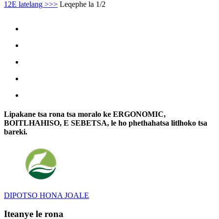
1
2
E latelang >
>>
Leqephe la 1/2
Lipakane tsa rona tsa moralo ke ERGONOMIC,
BOITLHAHISO, E SEBETSA, le ho phethahatsa litlhoko tsa
bareki.
DIPOTSO HONA JOALE
Iteanye le rona