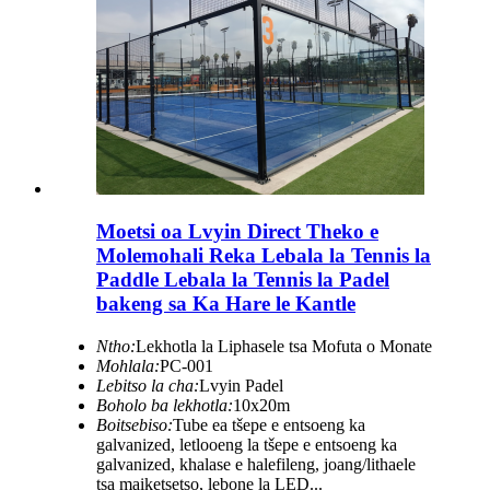
Moetsi oa Lvyin Direct Theko e
Molemohali Reka Lebala la Tennis la
Paddle Lebala la Tennis la Padel
bakeng sa Ka Hare le Kantle
Ntho:
Lekhotla la Liphasele tsa Mofuta o Monate
Mohlala:
PC-001
Lebitso la cha:
Lvyin Padel
Boholo ba lekhotla:
10x20m
Boitsebiso:
Tube ea tšepe e entsoeng ka
galvanized, letlooeng la tšepe e entsoeng ka
galvanized, khalase e halefileng, joang/lithaele
tsa maiketsetso, lebone la LED...