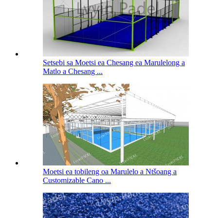
Setsebi sa Moetsi ea Chesang ea Marulelong a
Matlo a Chesang ...
Moetsi ea tobileng oa Marulelo a Ntšoang a
Customizable Cano ...