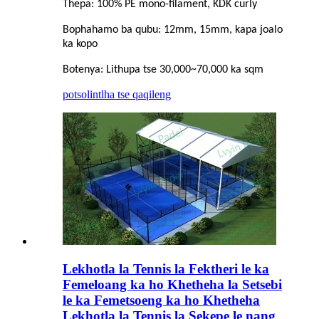
Thepa: 100% PE mono-filament, KDK curly
Bophahamo ba qubu: 12mm, 15mm, kapa joalo
ka kopo
Botenya: Lithupa tse 30,000~70,000 ka sqm
potso
lintlha tse qaqileng
Lekhotla la Tennis la Fektheri le ka
Femeloang ka ho Khetheha la Setsebi
le ka Femetsoeng ka ho Khetheha
Lekhotla la Tennis la Sekepe le nang