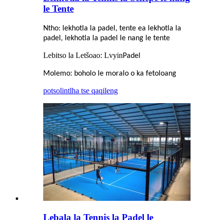
le Tente
Ntho: lekhotla la padel, tente ea lekhotla la
padel, lekhotla la padel le nang le tente
Lebitso la Letšoao: Lvyin
Padel
:
Molemo
boholo le moralo o ka fetoloang
potso
lintlha tse qaqileng
Lebala la Tennis la Padel le