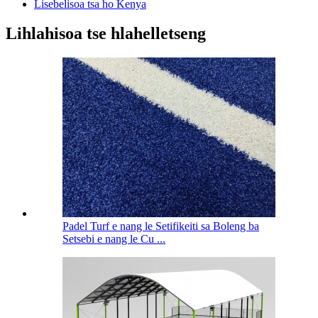
Lisebelisoa tsa ho Kenya
Lihlahisoa tse hlahelletseng
Padel Turf e nang le Setifikeiti sa Boleng ba
Setsebi e nang le Cu ...