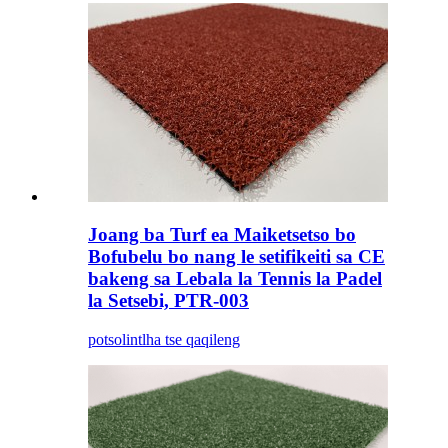
Joang ba Turf ea Maiketsetso bo
Bofubelu bo nang le setifikeiti sa CE
bakeng sa Lebala la Tennis la Padel
la Setsebi, PTR-003
potso
lintlha tse qaqileng