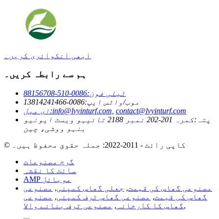
ابھی انکوائری کریں۔
ہم سے رابطہ کریں۔
ٹیلی فون:
0086-510-88156708
موب/واٹس ایپ:
0086-13814241466
contact@lvyinturf.com
info@lvyinturf.com,
ای میل:
پتہ:
کمرہ 201-202 نمبر 2188 تائیہو ویسٹ ایونیو
بنہو ووشی، چین
© کاپی رائٹ - 2011-2022: جملہ حقوق محفوظ ہیں۔
گرم مصنوعات
سائٹ کا نقشہ
AMP موبائل
مصنوعی گھاس کی قیمت
,
جعلی گھاس کمپنی
,
مصنوعی
گھاس کی قیمت
,
مصنوعی گھاس ٹرف کمپنی
,
مصنوعی
,
گھاس کا کارخانہ
,
مصنوعی ٹرف بنانے والا