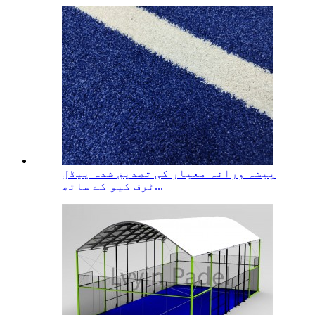
پیشہ ورانہ معیار کی تصدیق شدہ پیڈل
ٹرف کیو کے ساتھ...