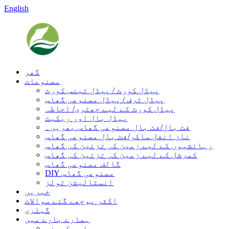
English
گھر
مصنوعات
پیڈل کورٹ / پیڈل ٹینس کورٹ
پیڈل ٹرف / پیڈل مصنوعی گھاس
پیڈل کورٹ کے لیے چھتری/ احاطہ
پیڈل بال اور ریکیٹ
فٹ بال/فٹ بال مصنوعی گھاس بھریں۔
نان انفل ساکر/فٹ بال مصنوعی گھاس
رہائشیوں کے لیے زمین کی تزئین کی گھاس
کمرشل کے لیے زمین کی تزئین کی گھاس
گالف مصنوعی گھاس
DIY مصنوعی گھاس
انسٹالیشن ٹولز
خبریں
اکثر پوچھے گئے سوالات
گیلری
ہمارے بارے میں
ہماری کمپنی