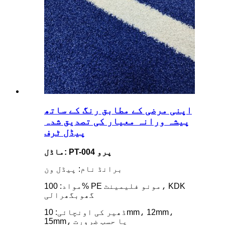
اپنی مرضی کے مطابق رنگ کے ساتھ
پیشہ ورانہ معیار کی تصدیق شدہ
پیڈل ٹرف
ماڈل: PT-004 پرو
برانڈ نام: پیڈل ون
مواد: 100% PE مونو فلیمینٹ، KDK
گھوبگھرالی
ڈھیر کی اونچائی: 10mm، 12mm،
15mm، یا حسب ضرورت