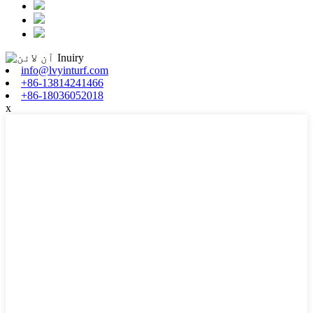
info@lvyinturf.com
+86-13814241466
+86-18036052018
x