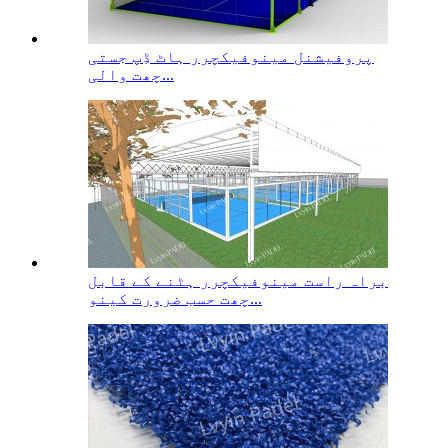
پروفیشنل مینوفیکچرر ہاٹ ڈِپ جستی
چھت والی...
براہ راست مینوفیکچرر ہٹنے کے قابل
چھت حسب ضرورت کینو...