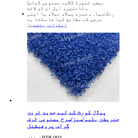
میش، ٹمپرڈ گلاس، مصنوعی گھاس/
ٹائلیں، ایل ای ڈی لائٹ...
رنگ:
سیاہ، سبز، پیلا، نیلا، یا اپنی
مرضی کے مطابق کیا جا سکتا ہے
انکوائری
تفصیل
پیڈل کورٹ کے لیے جدید ترین
جنریشن بلیو/سبز/سرخ مصنوعی ٹرف
گراس پروفیشنل
ماڈل: PTB-002