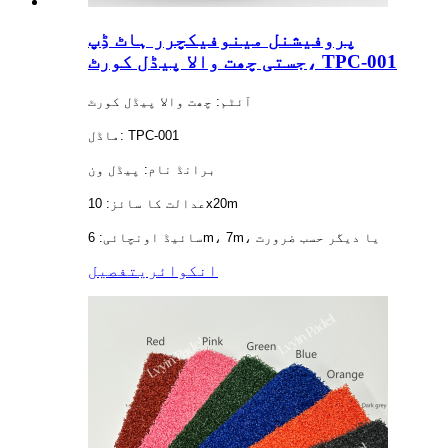
پروفیشنل مینوفیکچرر ہاٹ ڈِپ
جستی چھت والا پیڈل کورٹ، TPC-001
آئٹم: چھت والا پیڈل کورٹ
ماڈل: TPC-001
برانڈ نام: پیڈل ون
عدالت کا سائز: 10x20m
سائیڈ اونچائی: 6m، 7m، یا دیگر حسب ضرورت
انکوائری
تفصیل