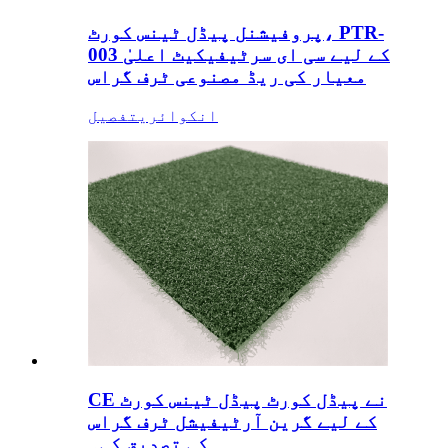
پروفیشنل پیڈل ٹینس کورٹ، PTR-
003 کے لیے سی ای سرٹیفیکیٹ اعلیٰ
معیار کی ریڈ مصنوعی ٹرف گراس
انکوائری
تفصیل
CE نے پیڈل کورٹ پیڈل ٹینس کورٹ
کے لیے گرین آرٹیفیشل ٹرف گراس
کی تصدیق کی۔