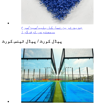
جدید ترین نسل کا بلیو/سبز/سرخ
مصنوعی ٹرف گرا...
پیڈل کورٹ / پیڈل ٹینس کورٹ