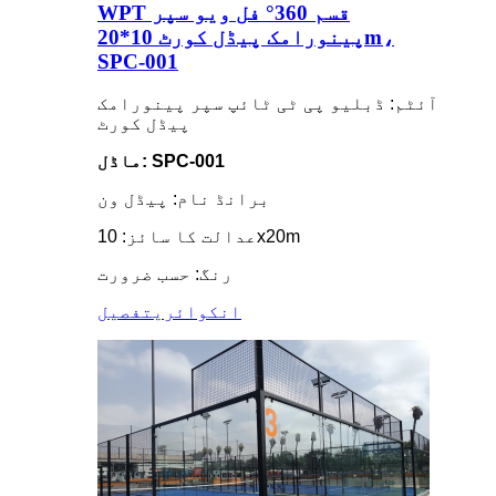
WPT قسم 360° فل ویو سپر
پینورامک پیڈل کورٹ 10*20m،
SPC-001
آئٹم: ڈبلیو پی ٹی ٹائپ سپر پینورامک
پیڈل کورٹ
ماڈل: SPC-001
برانڈ نام: پیڈل ون
عدالت کا سائز: 10x20m
رنگ: حسب ضرورت
انکوائری
تفصیل