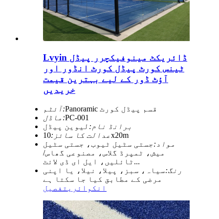
Lvyin ڈائریکٹ مینوفیکچرر پیڈل
ٹینس کورٹ پیڈل کورٹ انڈور اور
آؤٹ ڈور کے لیے بہترین قیمت
خریدیں
Panoramic قسم پیڈل کورٹ
آئٹم:
PC-001
ماڈل:
برانڈ نام:
لیوین پیڈل
10x20m
عدالت کا سائز:
مواد:
جستی سٹیل ٹیوب، جستی سٹیل
میش، ٹمپرڈ گلاس، مصنوعی گھاس/
ٹائلیں، ایل ای ڈی لائٹ...
رنگ:
سیاہ، سبز، پیلا، نیلا، یا اپنی
مرضی کے مطابق کیا جا سکتا ہے
انکوائری
تفصیل