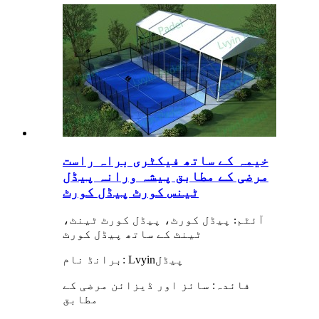
خیمہ کے ساتھ فیکٹری براہ راست
مرضی کے مطابق پیشہ ورانہ پیڈل
ٹینس کورٹ پیڈل کورٹ
آئٹم: پیڈل کورٹ، پیڈل کورٹ ٹینٹ،
ٹینٹ کے ساتھ پیڈل کورٹ
برانڈ نام: Lvyin
پیڈل
:
فائدہ
سائز اور ڈیزائن مرضی کے
مطابق