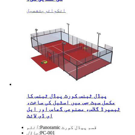
انکوائری
تفصیل
پیڈل ٹینس کورٹ پیڈل ٹینس کا
مکمل سیٹ جس میں اسٹیل کی ساخت،
ٹیمپرڈ گلاس، مصنوعی گھاس اور ایل
ای ڈی لائٹ
Panoramic قسم پیڈل کورٹ
آئٹم:
PC-001
ماڈل: