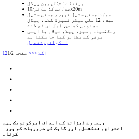
برانڈ نام:
لیوین پیڈل
10x20m
عدالت کا سائز:
مواد:
جستی سٹیل ٹیوب، جستی سٹیل
میش، 12 ملی میٹر ٹمپرڈ گلاس، پیڈل
مصنوعی گھاس، ایل ای ڈی لائٹ...
رنگ:
سیاہ، سبز، پیلا، نیلا، یا اپنی
مرضی کے مطابق کیا جا سکتا ہے
انکوائری
تفصیل
اگلا >
>>
صفحہ 1/2
2
1
ہمارے ڈیزائن کے اہداف ایرگونومک ہیں،
اختراع، فنکشنل، اور گاہک کی ضروریات کو پورا
کرنا۔