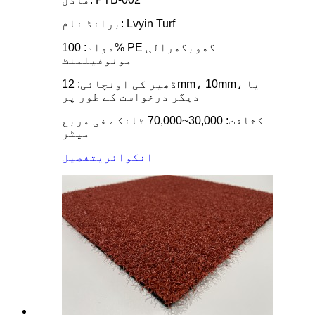
برانڈ نام: Lvyin Turf
مواد: 100% PE گھوبگھرالی
مونوفیلمنٹ
ڈھیر کی اونچائی: 12mm، 10mm، یا
دیگر درخواست کے طور پر
کثافت: 30,000~70,000 ٹانکے فی مربع
میٹر
انکوائری
تفصیل