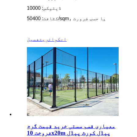
ڈیٹیکس: 10000
کثافت: 50400/sqm، یا حسب ضرورت
انکوائری
تفصیل
معیاری قسم سستی خرید قیمت گرم
فروخت 10x20m پیڈل کورٹ پیڈل