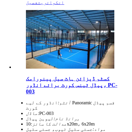
انکوائری
تفصیل
کسٹم ڈیزائن ہاٹ سیل پینورامک
پیڈل ٹینس کورٹ برائے انڈور، PC-
003
آئٹم:
انڈور کے لیے Panoramic قسم پیڈل
کورٹ
PC-003
ماڈل:
برانڈ نام:
لیوین پیڈل
10x20m، 6x20m
عدالت کا سائز:
مواد:
جستی سٹیل ٹیوب، جستی سٹیل