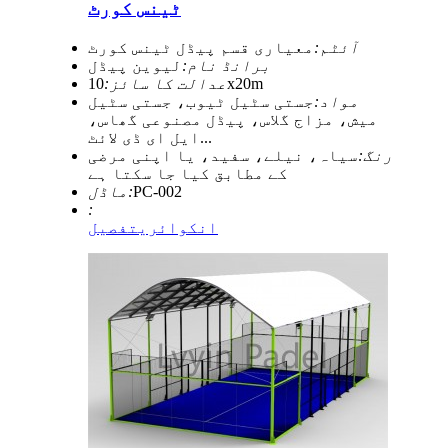
ٹینس کورٹ
آئٹم:
معیاری قسم پیڈل ٹینس کورٹ
برانڈ نام:
لیوین پیڈل
10x20m
عدالت کا سائز:
مواد:
جستی سٹیل ٹیوب، جستی سٹیل
میش، مزاج گلاس، پیڈل مصنوعی گھاس،
ایل ای ڈی لائٹ...
رنگ:
سیاہ، نیلے، سفید، یا اپنی مرضی
کے مطابق کیا جا سکتا ہے
PC-002
ماڈل:
:
انکوائری
تفصیل