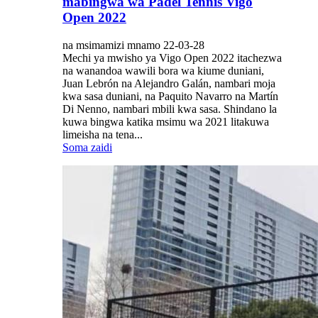
mabingwa wa Padel Tennis Vigo
Open 2022
na msimamizi mnamo 22-03-28
Mechi ya mwisho ya Vigo Open 2022 itachezwa
na wanandoa wawili bora wa kiume duniani,
Juan Lebrón na Alejandro Galán, nambari moja
kwa sasa duniani, na Paquito Navarro na Martín
Di Nenno, nambari mbili kwa sasa. Shindano la
kuwa bingwa katika msimu wa 2021 litakuwa
limeisha na tena...
Soma zaidi