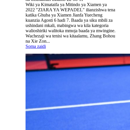
Wiki ya Kimataifa ya Mitindo ya Xiamen ya
2022 "ZIARA YA WEPADEL" ilianzishwa tena
katika Ghuba ya Xiamen Jianfa Yuecheng
kuanzia Agosti 6 hadi 7. Baada ya siku mbili za
ushindani mkali, mabingwa wa kila kategoria
walioshiriki walitoka mmoja baada ya mwingine.
Wachezaji wa tenisi wa kitaalamu, Zhang Bohou
na Xie Zon...
Soma zaidi