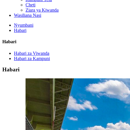
Cheti
Ziara ya Kiwanda
Wasiliana Nasi
Nyumbani
Habari
Habari
Habari za Viwanda
Habari za Kampuni
Habari