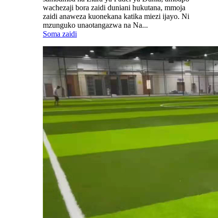
wachezaji bora zaidi duniani hukutana, mmoja
zaidi anaweza kuonekana katika miezi ijayo. Ni
mzunguko unaotangazwa na Na...
Soma zaidi