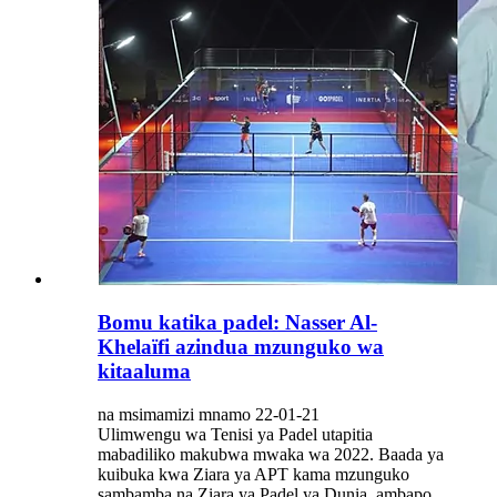
Bomu katika padel: Nasser Al-
Khelaïfi azindua mzunguko wa
kitaaluma
na msimamizi mnamo 22-01-21
Ulimwengu wa Tenisi ya Padel utapitia
mabadiliko makubwa mwaka wa 2022. Baada ya
kuibuka kwa Ziara ya APT kama mzunguko
sambamba na Ziara ya Padel ya Dunia, ambapo