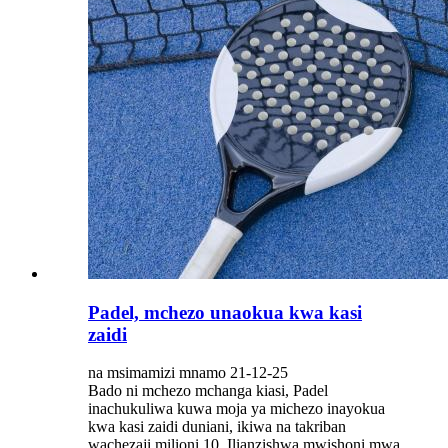
Padel, mchezo unaokua kwa kasi
zaidi
na msimamizi mnamo 21-12-25
Bado ni mchezo mchanga kiasi, Padel
inachukuliwa kuwa moja ya michezo inayokua
kwa kasi zaidi duniani, ikiwa na takriban
wachezaji milioni 10. Ilianzishwa mwishoni mwa