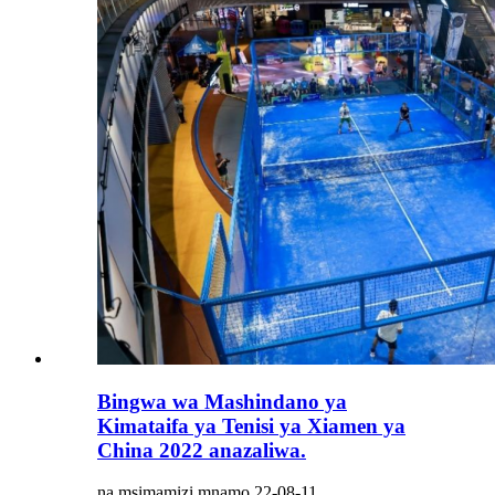
Bingwa wa Mashindano ya
Kimataifa ya Tenisi ya Xiamen ya
China 2022 anazaliwa.
na msimamizi mnamo 22-08-11