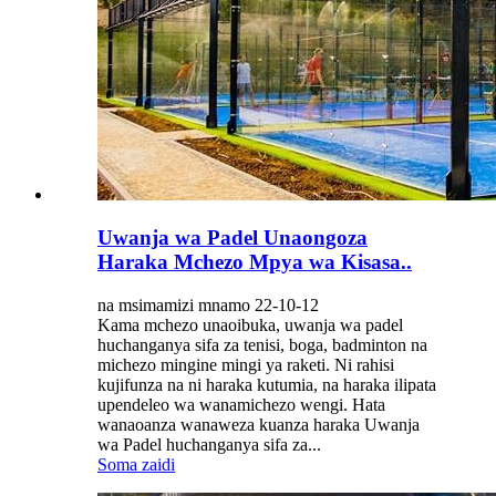
Uwanja wa Padel Unaongoza
Haraka Mchezo Mpya wa Kisasa..
na msimamizi mnamo 22-10-12
Kama mchezo unaoibuka, uwanja wa padel
huchanganya sifa za tenisi, boga, badminton na
michezo mingine mingi ya raketi. Ni rahisi
kujifunza na ni haraka kutumia, na haraka ilipata
upendeleo wa wanamichezo wengi. Hata
wanaoanza wanaweza kuanza haraka Uwanja
wa Padel huchanganya sifa za...
Soma zaidi