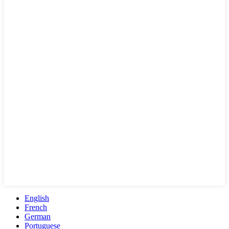
English
French
German
Portuguese