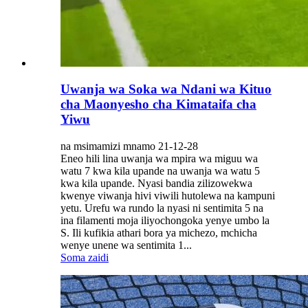
Uwanja wa Soka wa Ndani wa Kituo
cha Maonyesho cha Kimataifa cha
Yiwu
na msimamizi mnamo 21-12-28
Eneo hili lina uwanja wa mpira wa miguu wa
watu 7 kwa kila upande na uwanja wa watu 5
kwa kila upande. Nyasi bandia zilizowekwa
kwenye viwanja hivi viwili hutolewa na kampuni
yetu. Urefu wa rundo la nyasi ni sentimita 5 na
ina filamenti moja iliyochongoka yenye umbo la
S. Ili kufikia athari bora ya michezo, mchicha
wenye unene wa sentimita 1...
Soma zaidi