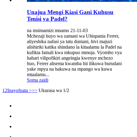
Unajua Mengi Kiasi Gani Kuhusu
Tenisi ya Padel?
na msimamizi mnamo 21-11-03
Mchezaji huyo wa zamani wa Uhispania Ferrer,
aliyeshika nafasi ya tatu duniani, hivi majuzi
alishiriki katika shindano la kitaalamu la Padel na
kufikia fainali kwa mkupuo mmoja. Vyombo vya
habari vilipofikiri angeingia kwenye mchezo
huo, Ferrer alisema kwamba hii ilikuwa burudani
yake mpya na hakuwa na mpango wa kuwa
mtaalamu...
Soma zaidi
1
2
Inayofuata >
>>
Ukurasa wa 1/2