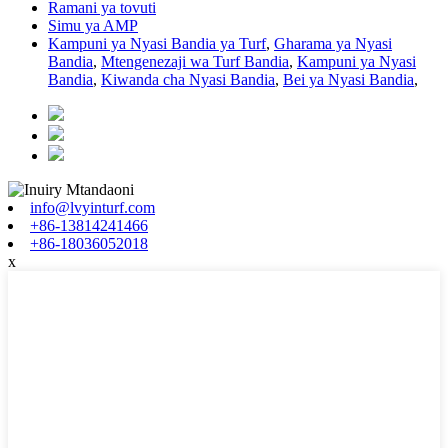
Ramani ya tovuti
Simu ya AMP
Kampuni ya Nyasi Bandia ya Turf
,
Gharama ya Nyasi
Bandia
,
Mtengenezaji wa Turf Bandia
,
Kampuni ya Nyasi
Bandia
,
Kiwanda cha Nyasi Bandia
,
Bei ya Nyasi Bandia
,
info@lvyinturf.com
+86-13814241466
+86-18036052018
x