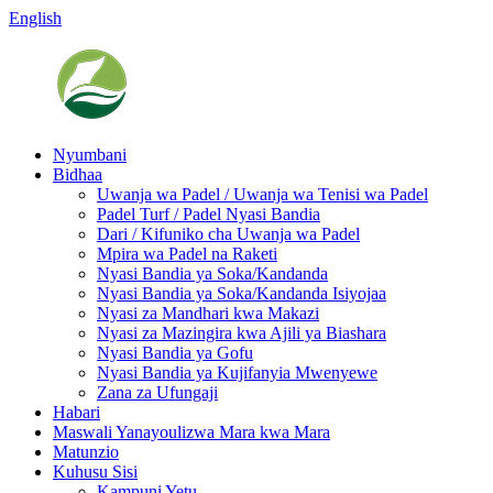
English
Nyumbani
Bidhaa
Uwanja wa Padel / Uwanja wa Tenisi wa Padel
Padel Turf / Padel Nyasi Bandia
Dari / Kifuniko cha Uwanja wa Padel
Mpira wa Padel na Raketi
Nyasi Bandia ya Soka/Kandanda
Nyasi Bandia ya Soka/Kandanda Isiyojaa
Nyasi za Mandhari kwa Makazi
Nyasi za Mazingira kwa Ajili ya Biashara
Nyasi Bandia ya Gofu
Nyasi Bandia ya Kujifanyia Mwenyewe
Zana za Ufungaji
Habari
Maswali Yanayoulizwa Mara kwa Mara
Matunzio
Kuhusu Sisi
Kampuni Yetu