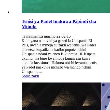
Tenisi ya Padel Inakuwa Kipindi cha
Mtindo
na msimamizi mnamo 22-02-15
Kulingana na tovuti ya gazeti la Uhispania El
Pais, uwanja mmoja au zaidi wa tenisi wa Padel
unaweza kupatikana karibu popote nchini
Uhispania ndani ya eneo la kilomita 10. Kupata
ukumbi wa bure kwa muda kunaweza kuwa
tukio la kusisimua. Hakuna ubishi kwamba tenisi
ya Padel imekuwa mchezo wa mtindo nchini
Uhispania, ...
Soma zaidi