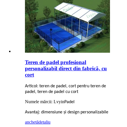
Teren de padel profesional
personalizabil direct din fabrică, cu
cort
Articol: teren de padel, cort pentru teren de
padel, teren de padel cu cort
Numele mărcii: Lvyin
Padel
:
Avantaj
dimensiune și design personalizabile
anchetă
detaliu