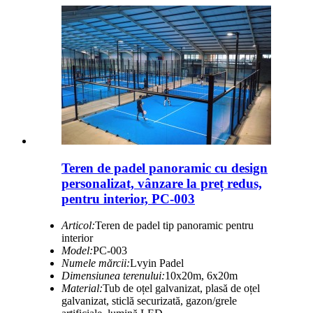
Teren de padel panoramic cu design
personalizat, vânzare la preț redus,
pentru interior, PC-003
Articol:
Teren de padel tip panoramic pentru
interior
Model:
PC-003
Numele mărcii:
Lvyin Padel
Dimensiunea terenului:
10x20m, 6x20m
Material:
Tub de oțel galvanizat, plasă de oțel
galvanizat, sticlă securizată, gazon/grele