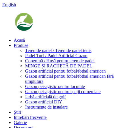
English
Acasă
Produse
Teren de padel / Teren de padel-tenis
Padel Turf / Padel Artificial Gazon
Copertină / Husă pentru teren de padel
MINGE ȘI RACHETĂ DE PADEL
Gazon artificial pentru fotbal/fotbal american
Gazon artificial pentru fotbal/fotbal american fără
umplutură
Gazon peisagistic pentru locuințe
Gazon peisagistic pentru spații comerciale
Iarbă artificială de golf
Gazon artificial DIY
Instrumente de instalare
Ştiri
Întrebări frecvente
Galerie
Despre noi