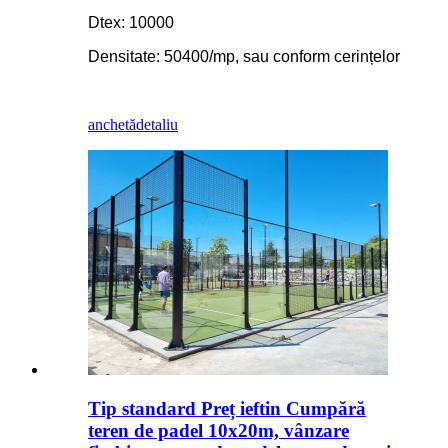
Dtex: 10000
Densitate: 50400/mp, sau conform cerințelor
anchetă
detaliu
Tip standard Preț ieftin Cumpără
teren de padel 10x20m, vânzare