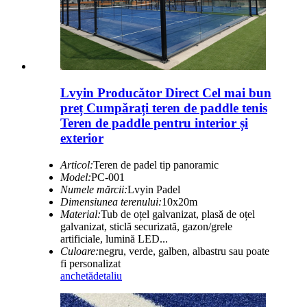
Lvyin Producător Direct Cel mai bun
preț Cumpărați teren de paddle tenis
Teren de paddle pentru interior și
exterior
Articol:
Teren de padel tip panoramic
Model:
PC-001
Numele mărcii:
Lvyin Padel
Dimensiunea terenului:
10x20m
Material:
Tub de oțel galvanizat, plasă de oțel
galvanizat, sticlă securizată, gazon/grele
artificiale, lumină LED...
Culoare:
negru, verde, galben, albastru sau poate
fi personalizat
anchetă
detaliu