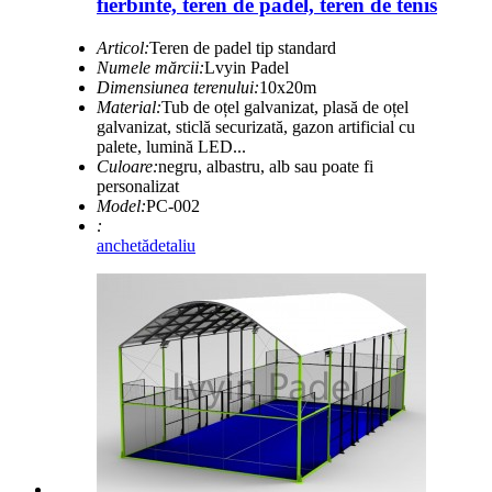
fierbinte, teren de padel, teren de tenis
Articol:
Teren de padel tip standard
Numele mărcii:
Lvyin Padel
Dimensiunea terenului:
10x20m
Material:
Tub de oțel galvanizat, plasă de oțel
galvanizat, sticlă securizată, gazon artificial cu
palete, lumină LED...
Culoare:
negru, albastru, alb sau poate fi
personalizat
Model:
PC-002
:
anchetă
detaliu