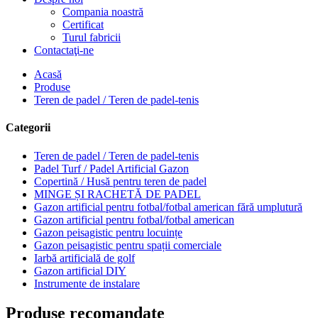
Compania noastră
Certificat
Turul fabricii
Contactaţi-ne
Acasă
Produse
Teren de padel / Teren de padel-tenis
Categorii
Teren de padel / Teren de padel-tenis
Padel Turf / Padel Artificial Gazon
Copertină / Husă pentru teren de padel
MINGE ȘI RACHETĂ DE PADEL
Gazon artificial pentru fotbal/fotbal american fără umplutură
Gazon artificial pentru fotbal/fotbal american
Gazon peisagistic pentru locuințe
Gazon peisagistic pentru spații comerciale
Iarbă artificială de golf
Gazon artificial DIY
Instrumente de instalare
Produse recomandate