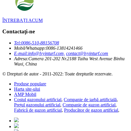
ÎNTREBAȚI ACUM
Contactaţi-ne
Tel:
0086-510-88156708
Mobil/Whatsapp:
0086-13814241466
E-mail:
info@lvyinturf.com,
contact@lvyinturf.com
Adresa:
Camera 201-202 Nr.2188 Taihu West Avenue Binhu
Wuxi, China
© Drepturi de autor - 2011-2022: Toate drepturile rezervate.
Produse populare
Harta site-ului
AMP Mobil
Costul gazonului artificial
,
Companie de iarbă artificială
,
Prețul gazonului artificial
,
Companie de gazon artificial
,
Fabrică de gazon artificial
,
Producător de gazon artificial
,