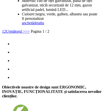
Material:
Tub de oțel galvanizat, plasă de oțel
galvanizat, sticlă securizată de 12 mm, gazon
artificial padel, lumină LED...
Culoare:
negru, verde, galben, albastru sau poate
fi personalizat
anchetă
detaliu
1
2
Următorul >
>>
Pagina 1 / 2
Obiectivele noastre de design sunt ERGONOMIC,
INOVAȚIE, FUNCȚIONALITATE și satisfacerea nevoilor
clienților.