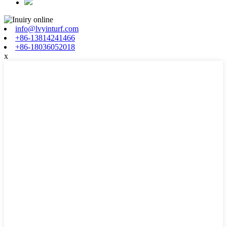
info@lvyinturf.com
+86-13814241466
+86-18036052018
x